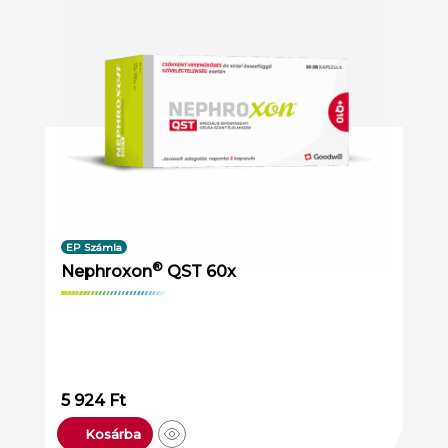
EP Számla
®
Nephroxon
QST 60x
5 924
Ft
Kosárba