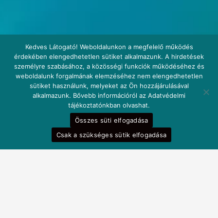
Kedves Látogató! Weboldalunkon a megfelelő működés
érdekében elengedhetetlen sütiket alkalmazunk. A hirdetések
személyre szabásához, a közösségi funkciók működéséhez és
weboldalunk forgalmának elemzéséhez nem elengedhetetlen
sütiket használunk, melyeket az Ön hozzájárulásával
alkalmazunk. Bővebb információról az Adatvédelmi
tájékoztatónkban olvashat.
Fedezze fel
Összes süti elfogadása
Akciós termékek
Csak a szükséges sütik elfogadása
Összes termék
Injekciók
Tudástár
Befektetőknek
Segítség