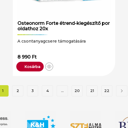
Osteonorm Forte étrend-kiegészítő por
oldathoz 20x
A csontanyagcsere támogatására
8 990
Ft
Kosárba
1
2
3
4
…
20
21
22