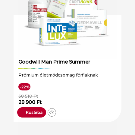
Goodwill Man Prime Summer
Prémium életmódcsomag férfiaknak
-22%
38 510
Ft
29 900
Ft
Kosárba