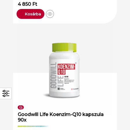
4 850
Ft
Kosárba
Új
Goodwill Life Koenzim-Q10 kapszula
90x