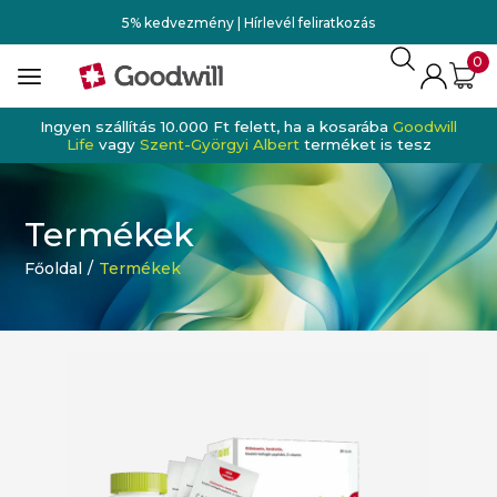
5% kedvezmény | Hírlevél feliratkozás
0
Ingyen szállítás 10.000 Ft felett, ha a kosarába
Goodwill
Life
vagy
Szent-Györgyi Albert
terméket is tesz
Termékek
Főoldal
/
Termékek