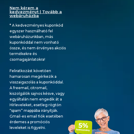
Nem kérem a
kedvezményt | Tovább a
webáruházba
* A kedvezményes kuponkód
egyszer használható fel
webáruházunkban, más
kuponkóddal nem vonható
össze, és nem érvényes akciós
termékekre és
csomagajánlatokra!
Feliratkozást követően
hamarosan megérkezik a
visszaigazolás a kuponkóddal.
A freemail, citromail,
kiszolgálók sajnos késve, vagy
egyáltalán nem engedik át a
Hírleveleket, esetleg rögtön
“spam” mappába irányítják.
Gmail-es email fiók esetében
érdemes a promóciós
leveleket is figyelni.