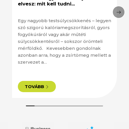
elvesz: mit kell tudni...
Egy nagyobb testsúlycsökkenés – legyen
szó szigorú kalóriamegszorításról, gyors
fogyókúráról vagy akár műtéti
súlycsökkentésről – sokszor örömteli
mérföldkő. Kevesebben gondolnak
azonban arra, hogy a zsírtömeg mellett a
szervezet a…
TOVÁBB