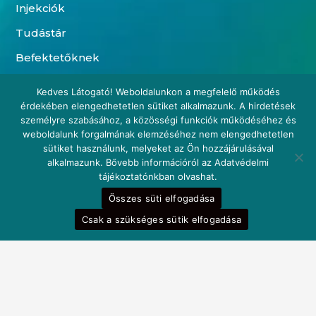
Injekciók
Tudástár
Befektetőknek
Segítség
Kedves Látogató! Weboldalunkon a megfelelő működés
érdekében elengedhetetlen sütiket alkalmazunk. A hirdetések
Nyereményjáték
személyre szabásához, a közösségi funkciók működéséhez és
Szállítási információk
weboldalunk forgalmának elemzéséhez nem elengedhetetlen
sütiket használunk, melyeket az Ön hozzájárulásával
Fizetési módok
alkalmazunk. Bővebb információról az Adatvédelmi
tájékoztatónkban olvashat.
Rendelés követése
Összes süti elfogadása
Hűségprogram
Csak a szükséges sütik elfogadása
Információ
Adatvédelmi tájékoztató
Általános szerződési feltételek
Jogi nyilatkozat