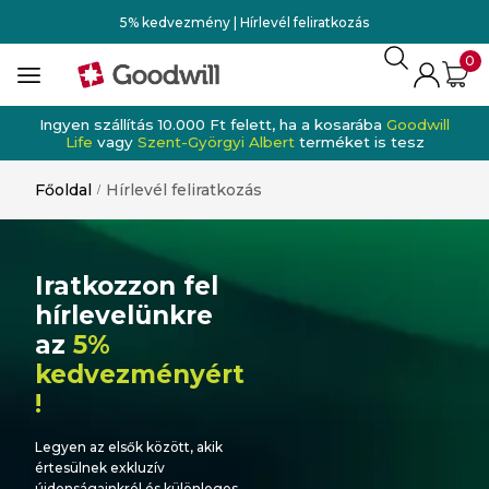
5% kedvezmény | Hírlevél feliratkozás
0
Ingyen szállítás 10.000 Ft felett, ha a kosarába
Goodwill
Life
vagy
Szent-Györgyi Albert
terméket is tesz
Főoldal
Hírlevél feliratkozás
/
Iratkozzon fel
hírlevelünkre
az
5%
kedvezményért
!
Legyen az elsők között, akik
értesülnek exkluzív
újdonságainkról és különleges