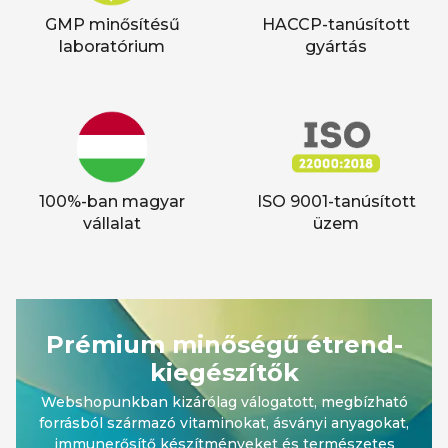
GMP minősítésű
HACCP-tanúsított
laboratórium
gyártás
100%-ban magyar
ISO 9001-tanúsított
vállalat
üzem
Prémium minőségű étrend-
kiegészítők
Webshopunkban kizárólag válogatott, megbízható
forrásból származó vitaminokat, ásványi anyagokat,
immunerősítő készítményeket és természetes