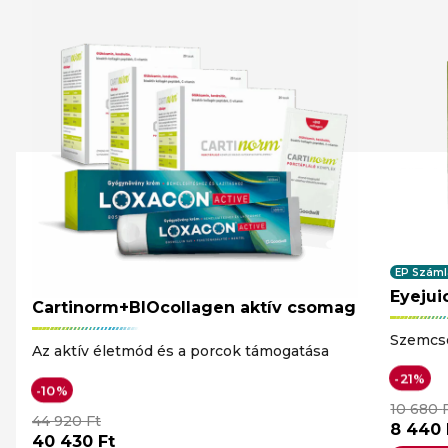
EP Száml
Eyeju
Cartinorm+BIOcollagen aktív csomag
Szemcs
Az aktív életmód és a porcok támogatása
-21%
-10%
10 680
44 920
Ft
8 440
40 430
Ft