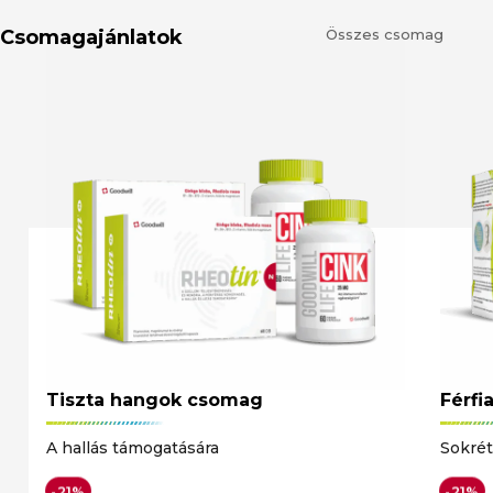
Csomagajánlatok
Összes csomag
Tiszta hangok csomag
Férf
A hallás támogatására
Sokrét
-21%
-21%