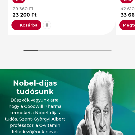
29 360
Ft
42 61
23 200
Ft
33 6
Kosárba
Megt
Nobel-díjas
tudósunk
Büszkék vagyunk arra,
hogy a Goodwill Pharma
termékei a Nobel-díjas
tudós, Szent-Györgyi Albert
professzor, a C-vitamin
felfedezőjének nevét