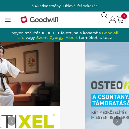
5% kedvezmény | Hírlevél feliratkozás
0
Ingyen szállítás 10.000 Ft felett, ha a kosarába
Goodwill
Life
vagy
Szent-Györgyi Albert
terméket is tesz