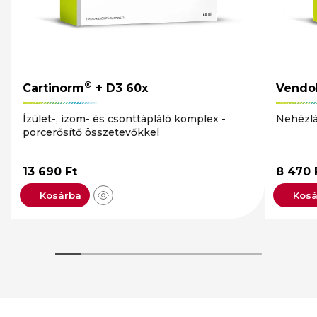
®
Cartinorm
+ D3 60x
Vendo
Ízület-, izom- és csonttápláló komplex -
Nehézlá
porcerősítő összetevőkkel
13 690
Ft
8 470
Kosárba
Kos