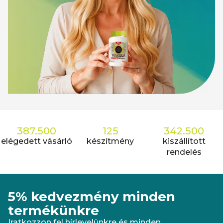
387.500
125
342.500
elégedett vásárló
készítmény
kiszállított
rendelés
5% kedvezmény minden
termékünkre
Iratkozzon fel hírlevelünkre és minden