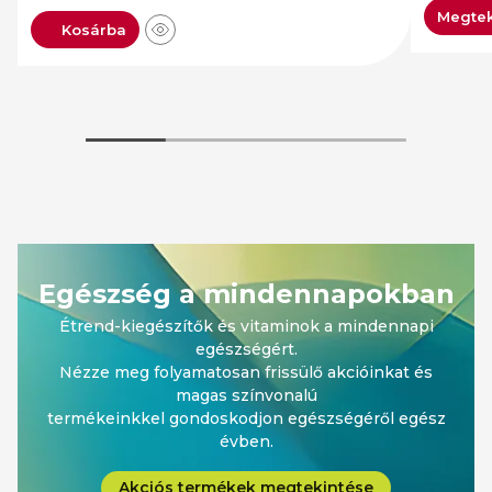
Megtek
Kosárba
Egészség a mindennapokban
Étrend-kiegészítők és vitaminok a mindennapi
egészségért.
Nézze meg folyamatosan frissülő akcióinkat és
magas színvonalú
termékeinkkel gondoskodjon egészségéről egész
évben.
Akciós termékek megtekintése