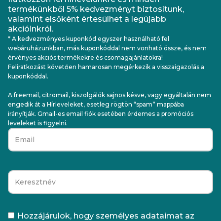
termékünkből 5% kedvezményt biztosítunk,
valamint elsőként értesülhet a legújabb
akcióinkról.
* A kedvezményes kuponkód egyszer használható fel
webáruházunkban, más kuponkóddal nem vonható össze, és nem
érvényes akciós termékekre és csomagajánlatokra!
Feliratkozást követően hamarosan megérkezik a visszaigazolás a
kuponkóddal.
A freemail, citromail, kiszolgálók sajnos késve, vagy egyáltalán nem
engedik át a Hírleveleket, esetleg rögtön “spam” mappába
irányítják. Gmail-es email fiók esetében érdemes a promóciós
leveleket is figyelni.
Hozzájárulok, hogy személyes adataimat az