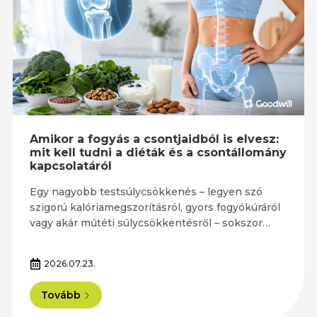
Amikor a fogyás a csontjaidból is elvesz:
mit kell tudni a diéták és a csontállomány
kapcsolatáról
Egy nagyobb testsúlycsökkenés – legyen szó
szigorú kalóriamegszorításról, gyors fogyókúráról
vagy akár műtéti súlycsökkentésről – sokszor…
2026.07.23.
Tovább