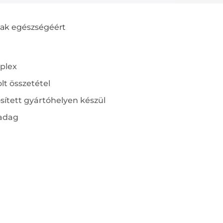
utak egészségéért
plex
lt összetétel
ített gyártóhelyen készül
 adag