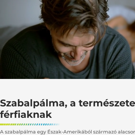
Szabalpálma, a természet
férfiaknak
A szabalpálma egy Észak-Amerikából származó alacso