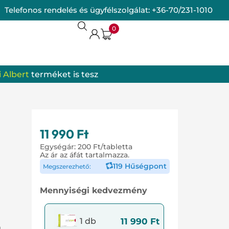
Telefonos rendelés és ügyfélszolgálat:
+36-70/231-1010
0
 Albert
terméket is tesz
termékek
omrendszer
11 990
Ft
Egységár:
200
Ft
/tabletta
Az ár az áfát tartalmazza.
119 Hűségpont
Megszerezhető:
Mennyiségi kedvezmény
11 990
Ft
1 db