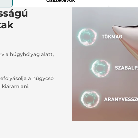
Összetevők
osságú
tak
rv a húgyhólyag alatt,
efolyásolja a húgycső
 kiáramlani.