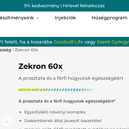
5% kedvezmény | Hírlevél feliratkozás
észítményeink
Injekciók
Hűségprogram
i egészség
Férfi egészség
Ft felett, ha a kosarába
Goodwill Life
vagy
Szent-Györgyi
omagok
Szent-Györgyi Albert 
észség
Zekron 60x
/
munrendszer
Porcerősítő, csont-, iz
Zekron 60x
zgásszervi termékek
Szem, Látás
A prosztata és a férfi húgyutak egészségéért
gzés
Hallás
batervezés
Gyerekeknek
A prosztata és a férfi húgyutak egészségéért*
Egyedülálló növényi komplex
ellemi frissesség és egyensúly
Emésztőrendszer
Szakemberek által javasolt összetétel
odwill Life termékek
Vérkeringés