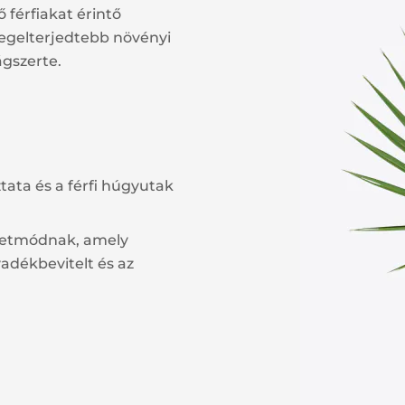
férfiakat érintő
legelterjedtebb növényi
ágszerte.
ztata és a férfi húgyutak
életmódnak, amely
yadékbevitelt és az