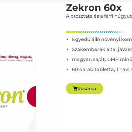
Zekron 60x
A prosztata és a férfi húgy
Egyedülálló növényi kom
Szakemberek által javaso
magyar, saját, GMP minős
60 darab tabletta, 1 havi
Kosárba