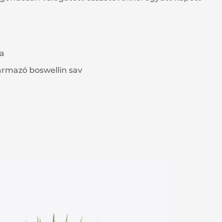
ta
ármazó boswellin sav