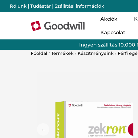
Rólunk
|
Tudástár
|
Szállítási információk
Akciók
K
Kapcsolat
Nő
Ingyen szállítás 10.000 
Cs
Főoldal
Termékek
Készítményeink
Férfi eg
/
/
/
Im
Mo
Lé
Ba
Sz
Go