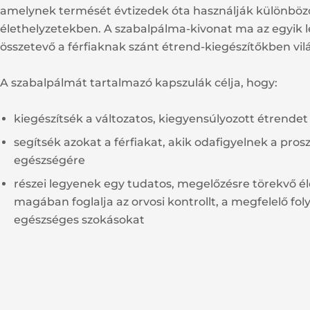
amelynek termését évtizedek óta használják különböző 
élethelyzetekben. A szabalpálma-kivonat ma az egyik 
összetevő a férfiaknak szánt étrend-kiegészítőkben vil
A szabalpálmát tartalmazó kapszulák célja, hogy:
kiegészítsék a változatos, kiegyensúlyozott étrendet
segítsék azokat a férfiakat, akik odafigyelnek a pros
egészségére
részei legyenek egy tudatos, megelőzésre törekvő 
magában foglalja az orvosi kontrollt, a megfelelő fol
egészséges szokásokat