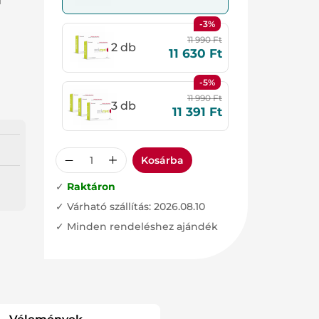
l
-3%
11 990
Ft
2 db
11 630
Ft
-5%
11 990
Ft
3 db
11 391
Ft
Kosárba
✓
Raktáron
✓ Várható szállítás: 2026.08.10
✓ Minden rendeléshez ajándék