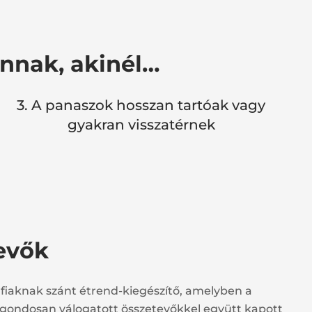
annak, akinél…
3. A panaszok hosszan tartóak vagy
gyakran visszatérnek
evők
fiaknak szánt étrend-kiegészítő, amelyben a
gondosan válogatott összetevőkkel együtt kapott