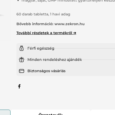
magyar, saját, GMP minősített gyártóhelyen készü
tsúlykontroll
Haj, bőr, köröm
60 darab tabletta, 1 havi adag
jzsmirigy
Speciális támogatás
Bővebb információ:
www.zekron.hu
További részletek a termékről ➔
ny nélkül kapható gyógyszerek
Férfi egészség
Minden rendeléshez ajándék
Biztonságos vásárlás