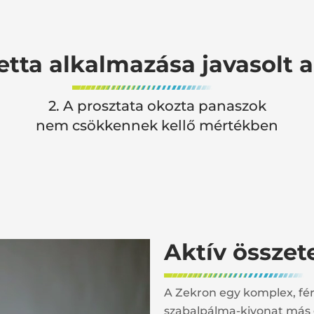
etta alkalmazása javasolt 
2. A prosztata okozta panaszok
nem csökkennek kellő mértékben
Aktív összet
A Zekron egy komplex, fér
szabalpálma-kivonat más 