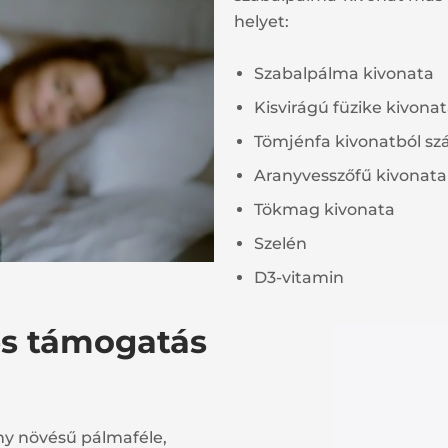
helyet:
Szabalpálma kivonata
Kisvirágú füzike kivona
Tömjénfa kivonatból sz
Aranyvesszőfű kivonata
Tökmag kivonata
Szelén
D3-vitamin
es támogatás
ny növésű pálmaféle,