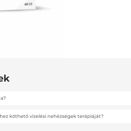
ek
ta?
ez köthető vizelési nehézségek terápiáját?