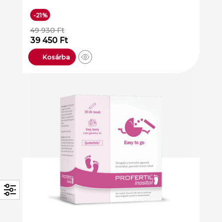
-21%
49 930
Ft
39 450
Ft
Kosárba