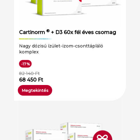
®
Cartinorm
+ D3 60x fél éves csomag
Nagy dózisú ízület-izom-csonttápláló
komplex
-17%
82 140
Ft
68 450
Ft
Megtekintés