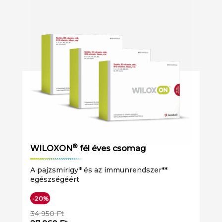
®
WILOXON
fél éves csomag
A pajzsmirigy* és az immunrendszer**
egészségéért
-20%
34 950
Ft