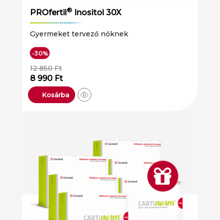
®
PROfertil
Inositol 30X
Gyermeket tervező nőknek
-30%
12 850
Ft
8 990
Ft
Kosárba