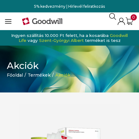
5% kedvezmény | Hírlevél feliratkozás
0
Ingyen szállítás 10.000 Ft felett, ha a kosarába
Goodwill
Life
vagy
Szent-Györgyi Albert
terméket is tesz
Akciók
Főoldal
/
Termékek
/
Akciók