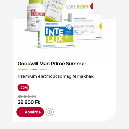
Goodwill Man Prime Summer
Prémium életmódcsomag férfiaknak
-22%
38 510
Ft
29 900
Ft
Kosárba