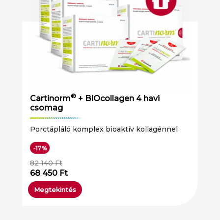
®
Cartinorm
+ BIOcollagen 4 havi
csomag
Porctápláló komplex bioaktív kollagénnel
-17%
82 140
Ft
68 450
Ft
Megtekintés