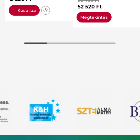
66 480
Ft
52 520
Ft
Kosárba
Megtekintés