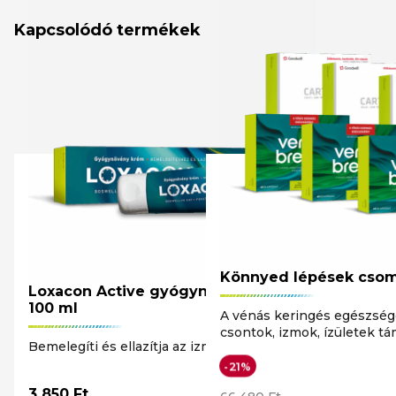
Kapcsolódó termékek
Könnyed lépések cso
Loxacon Active gyógynövény krém
100 ml
A vénás keringés egészség
csontok, izmok, ízületek t
Bemelegíti és ellazítja az izmokat
-21%
3 850
Ft