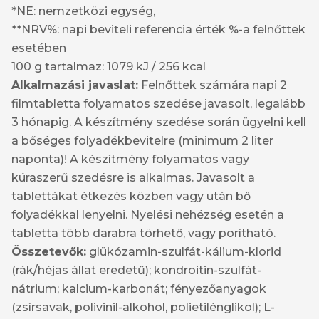
*NE: nemzetközi egység,
**NRV%: napi beviteli referencia érték %-a felnőttek
esetében
100 g tartalmaz: 1079 kJ / 256 kcal
Alkalmazási javaslat:
Felnőttek számára napi 2
filmtabletta folyamatos szedése javasolt, legalább
3 hónapig. A készítmény szedése során ügyelni kell
a bőséges folyadékbevitelre (minimum 2 liter
naponta)! A készítmény folyamatos vagy
kúraszerű szedésre is alkalmas. Javasolt a
tablettákat étkezés közben vagy után bő
folyadékkal lenyelni. Nyelési nehézség esetén a
tabletta több darabra törhető, vagy porítható.
Összetevők:
glükózamin-szulfát-kálium-klorid
(rák/héjas állat eredetű); kondroitin-szulfát-
nátrium; kalcium-karbonát; fényezőanyagok
(zsírsavak, polivinil-alkohol, polietilénglikol); L-