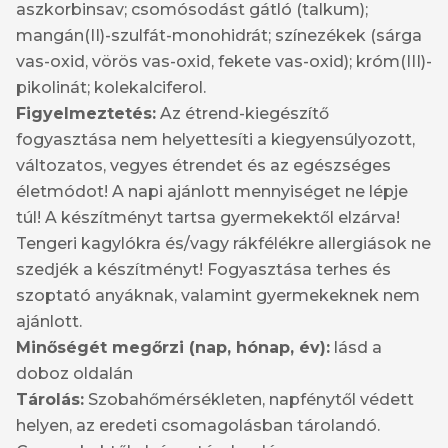
aszkorbinsav; csomósodást gátló (talkum);
mangán(II)-szulfát-monohidrát; színezékek (sárga
vas-oxid, vörös vas-oxid, fekete vas-oxid); króm(III)-
pikolinát; kolekalciferol.
Figyelmeztetés:
Az étrend-kiegészítő
fogyasztása nem helyettesíti a kiegyensúlyozott,
változatos, vegyes étrendet és az egészséges
életmódot! A napi ajánlott mennyiséget ne lépje
túl! A készítményt tartsa gyermekektől elzárva!
Tengeri kagylókra és/vagy rákfélékre allergiások ne
szedjék a készítményt! Fogyasztása terhes és
szoptató anyáknak, valamint gyermekeknek nem
ajánlott.
Minőségét megőrzi (nap, hónap, év):
lásd a
doboz oldalán
Tárolás:
Szobahőmérsékleten, napfénytől védett
helyen, az eredeti csomagolásban tárolandó.