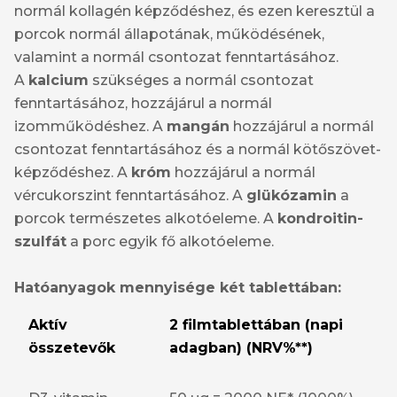
normál kollagén képződéshez, és ezen keresztül a
porcok normál állapotának, működésének,
valamint a normál csontozat fenntartásához.
A
kalcium
szükséges a normál csontozat
fenntartásához, hozzájárul a normál
izomműködéshez. A
mangán
hozzájárul a normál
csontozat fenntartásához és a normál kötőszövet-
képződéshez. A
króm
hozzájárul a normál
vércukorszint fenntartásához. A
glükózamin
a
porcok természetes alkotóeleme. A
kondroitin-
szulfát
a porc egyik fő alkotóeleme.
Hatóanyagok mennyisége két tablettában:
Aktív
2 filmtablettában (napi
összetevők
adagban) (NRV%**)