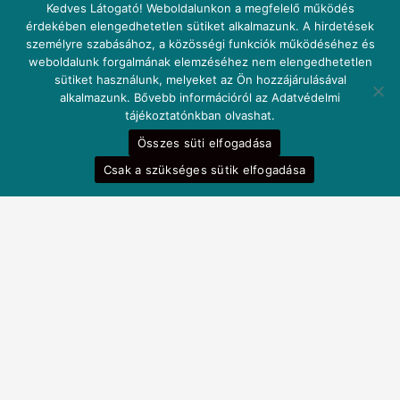
Kedves Látogató! Weboldalunkon a megfelelő működés
érdekében elengedhetetlen sütiket alkalmazunk. A hirdetések
személyre szabásához, a közösségi funkciók működéséhez és
weboldalunk forgalmának elemzéséhez nem elengedhetetlen
sütiket használunk, melyeket az Ön hozzájárulásával
alkalmazunk. Bővebb információról az Adatvédelmi
tájékoztatónkban olvashat.
Összes süti elfogadása
Csak a szükséges sütik elfogadása