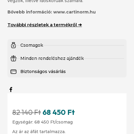
végzők, illetve időskorúak számára.
Bővebb
információ:
www.cartinorm.hu
További részletek a termékről ➔
Csomagok
Minden rendeléshez ajándék
Biztonságos vásárlás
82 140
Ft
68 450
Ft
Egységár:
68 450
Ft
/csomag
Az ár az áfát tartalmazza.