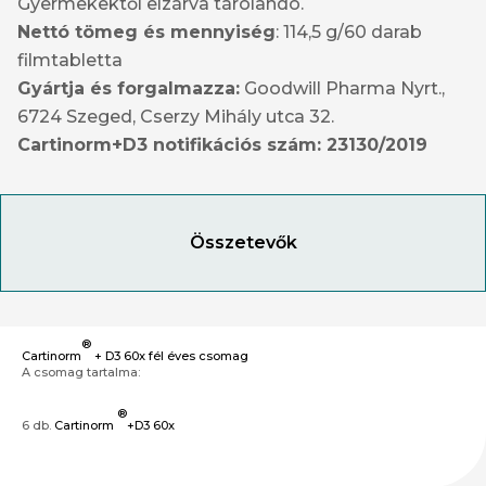
Gyermekektől elzárva tárolandó.
Nettó tömeg és mennyiség
: 114,5 g/60 darab
filmtabletta
Gyártja és forgalmazza:
Goodwill Pharma Nyrt.,
6724 Szeged, Cserzy Mihály utca 32.
Cartinorm+D3 notifikációs szám: 23130/2019
Összetevők
®
Cartinorm
+ D3 60x fél éves csomag
A csomag tartalma:
®
6 db.
Cartinorm
+D3 60x