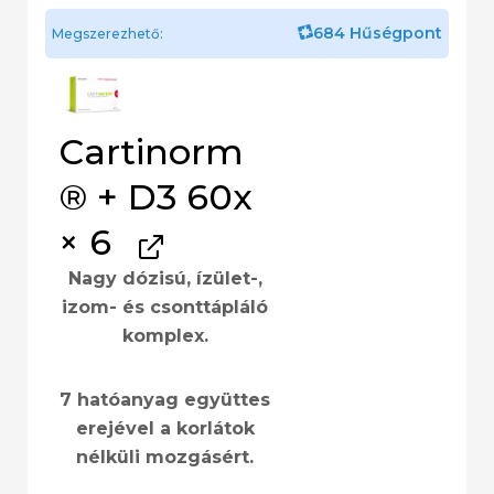
684 Hűségpont
Megszerezhető:
Cartinorm
® + D3 60x
× 6
Nagy dózisú, ízület-,
izom- és csonttápláló
komplex.
7 hatóanyag együttes
erejével a korlátok
nélküli mozgásért.