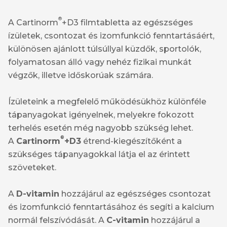
®
A Cartinorm
+D3 filmtabletta az egészséges
ízületek, csontozat és izomfunkció fenntartásáért,
különösen ajánlott túlsúllyal küzdők, sportolók,
folyamatosan álló vagy nehéz fizikai munkát
végzők, illetve időskorúak számára.
Ízületeink a megfelelő működésükhöz különféle
tápanyagokat igényelnek, melyekre fokozott
terhelés esetén még nagyobb szükség lehet.
®
A
Cartinorm
+D3
étrend-kiegészítőként a
szükséges tápanyagokkal látja el az érintett
szöveteket.
A
D-vitamin
hozzájárul az egészséges csontozat
és izomfunkció fenntartásához és segíti a kalcium
normál felszívódását. A
C-vitamin
hozzájárul a