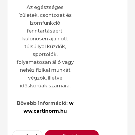
Az egészséges
ízületek, csontozat és
izomfunkció
fenntartásáért,
különösen ajánlott
túlsúllyal küzdők,
sportolók,
folyamatosan álló vagy
nehéz fizikai munkát
végzők, illetve
időskorúak számára.
Bővebb
információ:
w
ww.cartinorm.hu