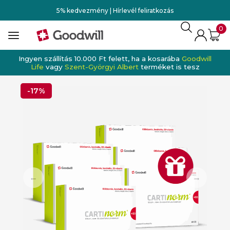
5% kedvezmény | Hírlevél feliratkozás
0
Ingyen szállítás 10.000 Ft felett, ha a kosarába
Goodwill
Life
vagy
Szent-Györgyi Albert
terméket is tesz
-17%