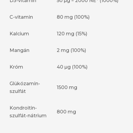
D3-vitamin
50 µg = 2000 NE* (1000%)
C-vitamin
80 mg (100%)
Kalcium
120 mg (15%)
Mangán
2 mg (100%)
Króm
40 µg (100%)
Glükózamin-
1500 mg
szulfát
Kondroitin-
800 mg
szulfát-nátrium