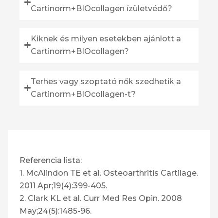
Cartinorm+BIOcollagen ízületvédő?
Kiknek és milyen esetekben ajánlott a
Cartinorm+BIOcollagen?
Terhes vagy szoptató nők szedhetik a
Cartinorm+BIOcollagen-t?
Referencia lista:
1. McAlindon TE et al. Osteoarthritis Cartilage.
2011 Apr;19(4):399-405.
2. Clark KL et al. Curr Med Res Opin. 2008
May;24(5):1485-96.