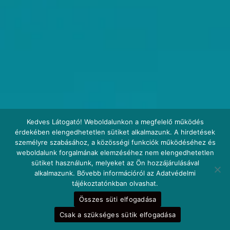
Kedves Látogató! Weboldalunkon a megfelelő működés
érdekében elengedhetetlen sütiket alkalmazunk. A hirdetések
személyre szabásához, a közösségi funkciók működéséhez és
weboldalunk forgalmának elemzéséhez nem elengedhetetlen
sütiket használunk, melyeket az Ön hozzájárulásával
alkalmazunk. Bővebb információról az Adatvédelmi
tájékoztatónkban olvashat.
Összes süti elfogadása
Csak a szükséges sütik elfogadása