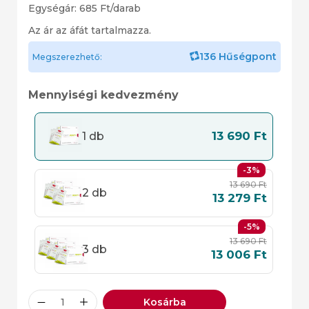
Egységár:
685
Ft
/darab
Az ár az áfát tartalmazza.
136 Hűségpont
Megszerezhető:
Mennyiségi kedvezmény
13 690
Ft
1 db
-3%
13 690
Ft
2 db
13 279
Ft
-5%
13 690
Ft
3 db
13 006
Ft
Kosárba