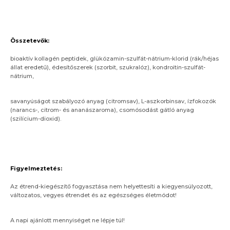
Összetevők:
bioaktív kollagén peptidek, glükózamin-szulfát-nátrium-klorid (rák/héjas
állat eredetű), édesítőszerek (szorbit, szukralóz), kondroitin-szulfát-
nátrium,
savanyúságot szabályozó anyag (citromsav), L-aszkorbinsav, ízfokozók
(narancs-, citrom- és ananászaroma), csomósodást gátló anyag
(szilícium-dioxid).
Figyelmeztetés:
Az étrend-kiegészítő fogyasztása nem helyettesíti a kiegyensúlyozott,
változatos, vegyes étrendet és az egészséges életmódot!
A napi ajánlott mennyiséget ne lépje túl!