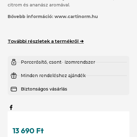
citrom és ananász aromával.
Bővebb információ:
www.cartinorm.hu
További részletek a termékről ➔
Porcerősítő, csont- izomrendszer
Minden rendeléshez ajándék
Biztonságos vásárlás
13 690
Ft