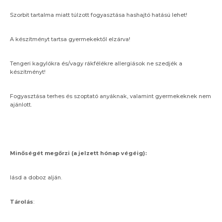
Szorbit tartalma miatt túlzott fogyasztása hashajtó hatású lehet!
A készítményt tartsa gyermekektől elzárva!
Tengeri kagylókra és/vagy rákfélékre allergiások ne szedjék a
készítményt!
Fogyasztása terhes és szoptató anyáknak, valamint gyermekeknek nem
ajánlott.
Minőségét megőrzi (a jelzett hónap végéig):
lásd a doboz alján.
Tárolás
: