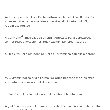
Az ízületi porcok a kor előrehaladtával, illetve a fokozott terhelés
következtében elhasználódnak, veszítenek víztartalmukból,
rugalmasságukból.
®
A Cartinorm
+BIOcollagen étrend-kiegészítő por a porcszövet
természetes alkotóelemein (glükózamin, kondrotin-szulfát)
túl bioaktív kollagén peptidekkel és C-vitaminnal táplálja a porcot.
*A C-vitamin hozzájárul a normál kollagén képződéshez, és ezen
keresztül a porcok normál állapotának,
működésének, valamint a normál csontozat fenntartásához.
A glükózamin a porcok természetes alkotóeleme. A kondroitin-szulfát a