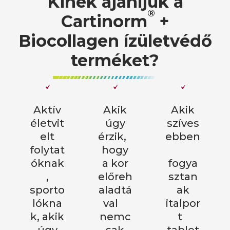
Kinek ajánljuk a
®
Cartinorm
+
Biocollagen ízületvédő
terméket?​​​​
Aktív
Akik
Akik
életvit
úgy
szíves
elt
érzik,
ebben
folytat
hogy
óknak
a kor
fogya
,
előreh
sztan
sporto
aladtá
ak
lókna
val
italpor
k, akik
nemc
t