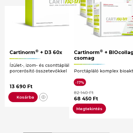
®
®
Cartinorm
+ D3 60x
Cartinorm
+ BIOcolla
csomag
Ízület-, izom- és csonttápláló komplex -
porcerősítő összetevőkkel
Porctápláló komplex bioakt
-17%
13 690
Ft
82 140
Ft
Kosárba
68 450
Ft
Megtekintés