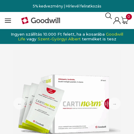
5% kedvezmény | Hírlevél feliratkozás
0
Ingyen szállítás 10.000 Ft felett, ha a kosarába
Goodwill
Life
vagy
Szent-Györgyi Albert
terméket is tesz