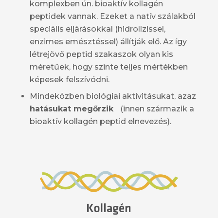
komplex
ben ún. bioaktív kollagén
peptidek vannak. Ezeket a natív szálakból
speciális eljárásokkal (hidrolízissel,
enzimes emésztéssel) állítják elő. Az így
létrejövő peptid szakaszok olyan kis
méretűek, hogy szinte teljes mértékben
képesek felszívódni.
Mindeközben biológiai aktivitásukat, azaz
hatásukat megőrzik
(innen származik a
bioaktív kollagén peptid elnevezés).