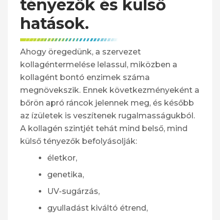
tényezők és külső
hatások.
Ahogy öregedünk, a szervezet
kollagéntermelése lelassul, miközben a
kollagént bontó enzimek száma
megnövekszik. Ennek következményeként a
bőrön apró ráncok jelennek meg, és később
az ízületek is veszítenek rugalmasságukból.
A kollagén szintjét tehát mind belső, mind
külső tényezők befolyásolják:
életkor,
genetika,
UV-sugárzás,
gyulladást kiváltó étrend,