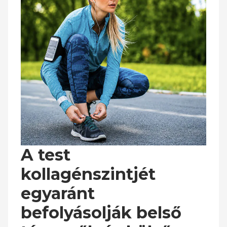
A test
kollagénszintjét
egyaránt
befolyásolják belső