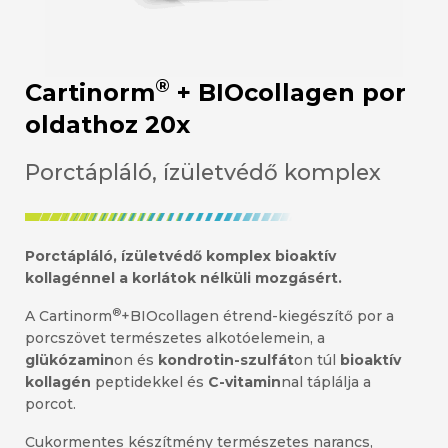
®
Cartinorm
+ BIOcollagen por
oldathoz 20x
Porctápláló, ízületvédő komplex
Porctápláló, ízületvédő komplex bioaktív
kollagénnel a korlátok nélküli mozgásért.
®
A Cartinorm
+BIOcollagen étrend-kiegészítő por a
porcszövet természetes alkotóelemein, a
glükózamin
on és
kondrotin-szulfát
on túl
bioaktív
kollagén
peptidekkel és
C-vitamin
nal táplálja a
porcot.
Cukormentes készítmény természetes narancs,