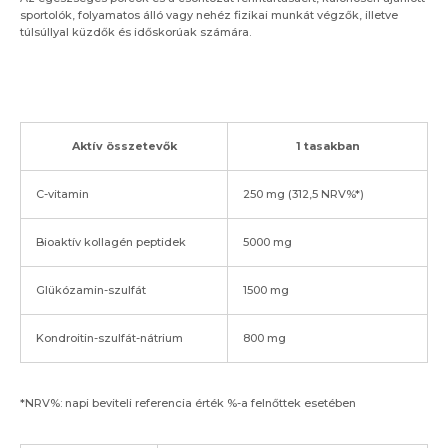
sportolók, folyamatos álló vagy nehéz fizikai munkát végzők, illetve
túlsúllyal küzdők és időskorúak számára.
Aktív összetevők
1 tasakban
C-vitamin
250 mg (312,5 NRV%*)
Bioaktív kollagén peptidek
5000 mg
Glükózamin-szulfát
1500 mg
Kondroitin-szulfát-nátrium
800 mg
*NRV%: napi beviteli referencia érték %-a felnőttek esetében