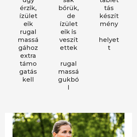
úgy
sak
tablet
érzik,
bőrük,
tás
ízület
de
készít
eik
ízület
mény
rugal
eik is
massá
veszít
helyet
gához
ettek
t
extra
támo
rugal
gatás
massá
kell
gukbó
l