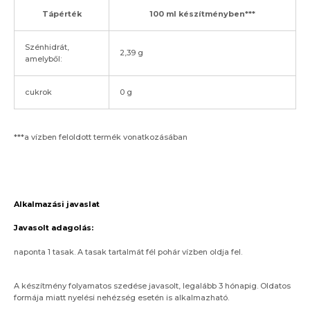
Tápérték
100 ml készítményben***
Szénhidrát,
2,39 g
amelyből:
cukrok
0 g
***a vízben feloldott termék vonatkozásában
Alkalmazási javaslat
Javasolt adagolás:
naponta 1 tasak. A tasak tartalmát fél pohár vízben oldja fel.
A készítmény folyamatos szedése javasolt, legalább 3 hónapig. Oldatos
formája miatt nyelési nehézség esetén is alkalmazható.