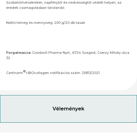
Szobahőmérsékleten, napfénytől és nedvességtől védett helyen, az
eredeti csomagolásban tárolandó.
Nettó tömeg és mennyiség: 200 g/20 db tasak
Forgalmazza:
Goodwill Pharma Nyrt., 6724 Szeged, Cserzy Mihály utca
32.
®
Cartinorm
+BIOcollagen notifikációs szám: 25813/2021
Vélemények