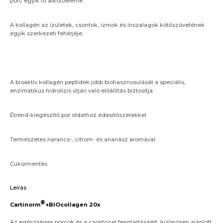
porc egyik fő alkotóeleme.
A kollagén az ízületek, csontok, izmok és ínszalagok kötőszövetének
egyik szerkezeti fehérjéje.
A bioaktív kollagén peptidek jobb biohasznosulását a speciális,
enzimatikus hidrolízis útján való előállítás biztosítja.
Étrend-kiegészítő por oldathoz édesítőszerekkel.
Természetes narancs-, citrom- és ananász aromával.
Cukormentes
Leírás
®
Cartinorm
+BIOcollagen 20x
Az egészséges porcok és a csontozat fenntartásáért, különösen ajánlott