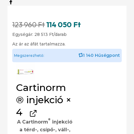
123 960
Ft
114 050
Ft
Egységár:
28 513
Ft
/darab
Az ár az áfát tartalmazza.
1 140 Hűségpont
Megszerezhető:
Cartinorm
® injekció
×
4
®
A Cartinorm
injekció
a térd-, csípő-, váll-,