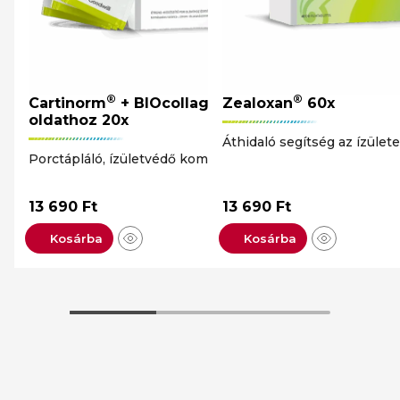
®
®
Cartinorm
+ BIOcollagen por
Zealoxan
60x
oldathoz 20x
Áthidaló segítség az ízüle
Porctápláló, ízületvédő komplex
13 690
Ft
13 690
Ft
Kosárba
Kosárba