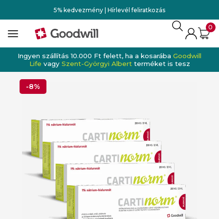
5% kedvezmény | Hírlevél feliratkozás
0
Ingyen szállítás 10.000 Ft felett, ha a kosarába
Goodwill
Life
vagy
Szent-Györgyi Albert
terméket is tesz
-8%