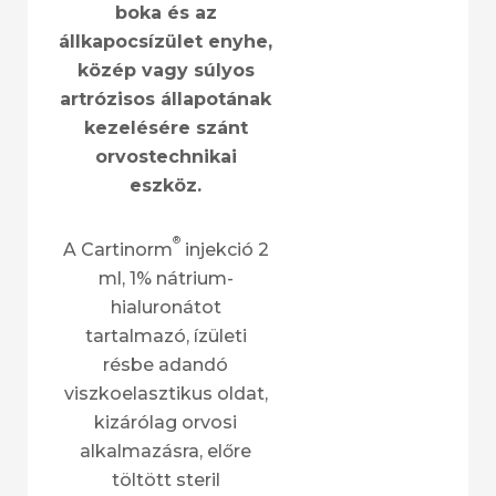
boka és az
állkapocsízület enyhe,
közép vagy súlyos
artrózisos állapotának
kezelésére szánt
orvostechnikai
eszköz.
®
A Cartinorm
injekció 2
ml, 1% nátrium-
hialuronátot
tartalmazó, ízületi
résbe adandó
viszkoelasztikus oldat,
kizárólag orvosi
alkalmazásra, előre
töltött steril