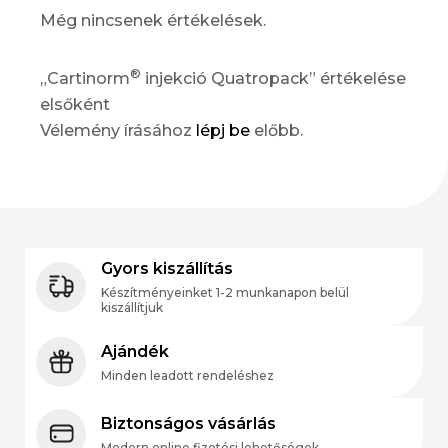
Még nincsenek értékelések.
®
„Cartinorm
injekció Quatropack” értékelése
elsőként
Vélemény írásához
lépj be
előbb.
Gyors kiszállítás
Készítményeinket 1-2 munkanapon belül
kiszállítjuk
Ajándék
Minden leadott rendeléshez
Biztonságos vásárlás
Modern online fizetési lehetőségek