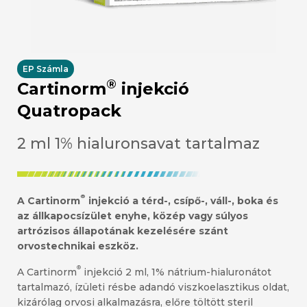
EP Számla
®
Cartinorm
injekció
Quatropack
2 ml 1% hialuronsavat tartalmaz
®
A Cartinorm
injekció a térd-, csípő-, váll-, boka és
az állkapocsízület enyhe, közép vagy súlyos
artrózisos állapotának kezelésére szánt
orvostechnikai eszköz.
®
A Cartinorm
injekció 2 ml, 1% nátrium-hialuronátot
tartalmazó, ízületi résbe adandó viszkoelasztikus oldat,
kizárólag orvosi alkalmazásra, előre töltött steril