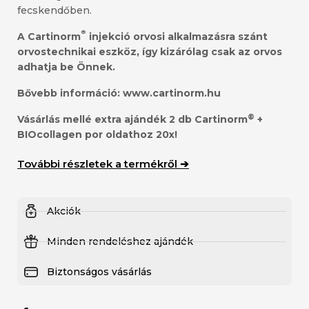
fecskendőben.
®
A Cartinorm
injekció orvosi alkalmazásra szánt
orvostechnikai eszköz, így kizárólag csak az orvos
adhatja be Önnek.
Bővebb információ:
www.cartinorm.hu
®
Vásárlás mellé extra ajándék
2 db Cartinorm
+
BIOcollagen por oldathoz 20x!
További részletek a termékről ➔
Akciók
Minden rendeléshez ajándék
Biztonságos vásárlás