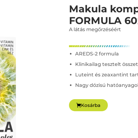
Makula komp
FORMULA 60
A látás megőrzéséért
AREDS-2 formula
Klinikailag tesztelt össze
Luteint és zeaxantint ta
Nagy dózisú hatóanyago
Kosárba