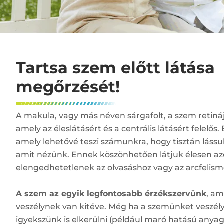
Tartsa szem előtt látása
megőrzését!
A makula, vagy más néven sárgafolt, a szem retináj
amely az éleslátásért és a centrális látásért felelős.
amely lehetővé teszi számunkra, hogy tisztán lássu
amit nézünk. Ennek köszönhetően látjuk élesen az
elengedhetetlenek az olvasáshoz vagy az arcfelism
A szem az egyik legfontosabb érzékszervünk
, am
veszélynek van kitéve. Még ha a szemünket veszél
igyekszünk is elkerülni (például maró hatású anyag