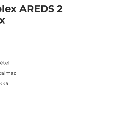
lex AREDS 2
x
tétel
rtalmaz
kkal