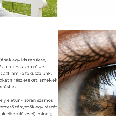
ának egy kis területe,
 Ez a retina azon része,
k azt, amire fókuszálunk,
okat a részleteket, amelyek
eréshez.
ely életünk során számos
yeztető tényezők egy részét
ok elkerülésével), mindig