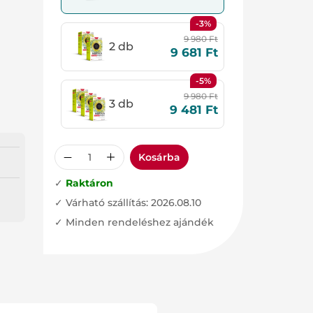
-3%
9 980
Ft
2 db
9 681
Ft
-5%
9 980
Ft
3 db
9 481
Ft
Kosárba
✓
Raktáron
✓ Várható szállítás: 2026.08.10
✓ Minden rendeléshez ajándék