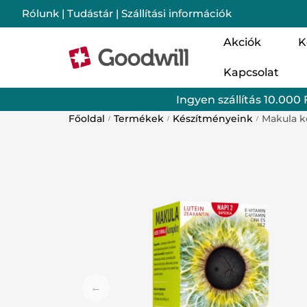
Rólunk
|
Tudástár
|
Szállítási információk
Akciók
K
Kapcsolat
Nő
Ingyen szállítás 10.000 
Cs
Főoldal
Termékek
Készítményeink
Makula 
/
/
/
Im
Mo
Lé
Ba
Sz
Go