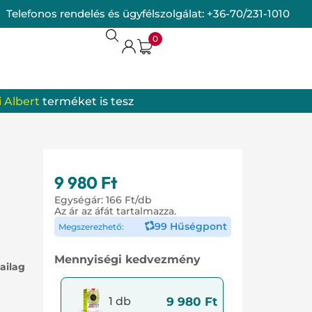
Telefonos rendelés és ügyfélszolgálat:
+36-70/231-1010
0
 Albert
terméket is tesz
termékek
omrendszer
9 980
Ft
Egységár:
166
Ft
/db
Az ár az áfát tartalmazza.
99 Hűségpont
Megszerezhető:
Mennyiségi kedvezmény
ailag
9 980
Ft
1 db