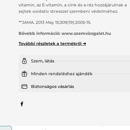
vitamin, az E-vitamin, a cink és a réz hozzájárulnak a
tsúlykontroll
Haj, bőr, köröm
sejtek oxidatív stresszel szembeni védelméhez.
**JAMA. 2013 May 15;309(19):2005-15.
jzsmirigy
Speciális támogatás
Bővebb információ:
www.szemvizsgalat.hu
ny nélkül kapható gyógyszerek
További részletek a termékről ➔
Szem, látás
Minden rendeléshez ajándék
Biztonságos vásárlás