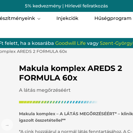
5% kedvezmény | Hírlevél feliratkozás
észítményeink
Injekciók
Hűségprogram
i egészség
Férfi egészség
Ft felett, ha a kosarába
Goodwill Life
vagy
Szent-Györgyi
omagok
Szent-Györgyi Albert 
komplex AREDS 2 FORMULA 60x
munrendszer
Porcerősítő, csont-, iz
Makula komplex AREDS 2
zgásszervi termékek
Szem, Látás
FORMULA 60x
gzés
Hallás
A látás megőrzéséért
batervezés
Gyerekeknek
Makula komplex –
A LÁTÁS MEGŐRZÉSÉÉRT* – klinik
ellemi frissesség és egyensúly
Emésztőrendszer
igazolt összetétellel**
odwill Life termékek
Vérkeringés
*A cink hozzájárul a normál látás fenntartásához. A C-