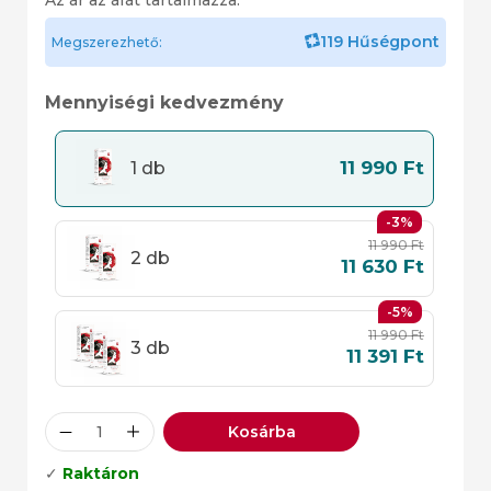
119 Hűségpont
Megszerezhető:
Mennyiségi kedvezmény
11 990
Ft
1 db
-3%
11 990
Ft
2 db
11 630
Ft
-5%
11 990
Ft
3 db
11 391
Ft
Kosárba
✓
Raktáron