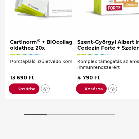
®
Cartinorm
+ BIOcollagen por
Szent-Györgyi Albert
oldathoz 20x
Cedezin Forte + Szelé
Porctápláló, ízületvédő komplex
Komplex támogatás az erő
immunrendszerért
13 690
Ft
4 790
Ft
Kosárba
Kosárba