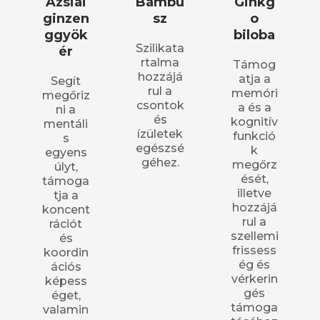
Ázsiai
Bambu
Ginkg
ginzen
sz
o
ggyök
biloba
Szilikata
ér
rtalma
Támog
hozzájá
atja a
Segít
rul a
memóri
megőriz
csontok
a és a
ni a
és
kognitív
mentáli
ízületek
funkció
s
egészsé
k
egyens
géhez.
megőrz
úlyt,
ését,
támoga
illetve
tja a
hozzájá
koncent
rul a
rációt
szellemi
és
frissess
koordin
ég és
ációs
vérkerin
képess
gés
éget,
támoga
valamin