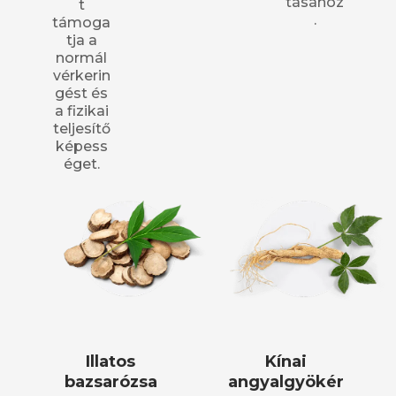
tásához
t
.
támoga
tja a
normál
vérkerin
gést és
a fizikai
teljesítő
képess
éget.
Illatos
Kínai
bazsarózsa
angyalgyökér