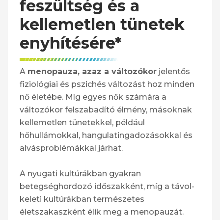
feszültség és a
kellemetlen tünetek
enyhítésére*
A
menopauza, azaz a változókor
jelentős
fiziológiai és pszichés változást hoz minden
nő életébe. Míg egyes nők számára a
változókor felszabadító élmény, másoknak
kellemetlen tünetekkel, például
hőhullámokkal, hangulatingadozásokkal és
alvásproblémákkal járhat.
A nyugati kultúrákban gyakran
betegséghordozó időszakként, míg a távol-
keleti kultúrákban természetes
életszakaszként élik meg a menopauzát.