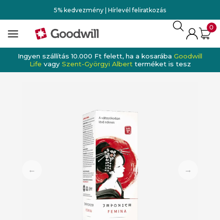
5% kedvezmény | Hírlevél feliratkozás
0
Ingyen szállítás 10.000 Ft felett, ha a kosarába
Goodwill
Life
vagy
Szent-Györgyi Albert
terméket is tesz