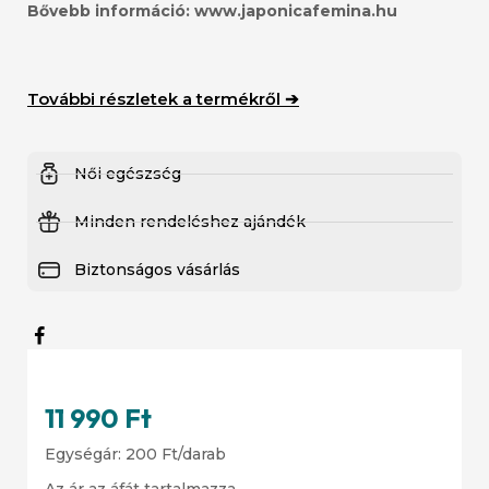
Bővebb információ:
www.japonicafemina.hu
További részletek a termékről ➔
Női egészség
Minden rendeléshez ajándék
Biztonságos vásárlás
11 990
Ft
Egységár:
200
Ft
/darab
Az ár az áfát tartalmazza.