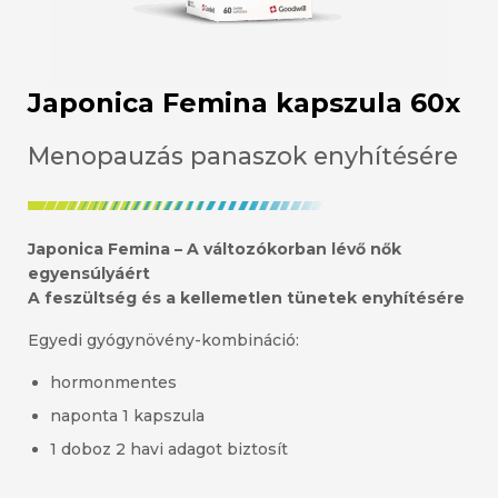
Japonica Femina kapszula 60x
Menopauzás panaszok enyhítésére
Japonica Femina – A változókorban lévő nők
egyensúlyáért
A feszültség és a kellemetlen tünetek enyhítésére
Egyedi gyógynövény-kombináció:
hormonmentes
naponta 1 kapszula
1 doboz 2 havi adagot biztosít