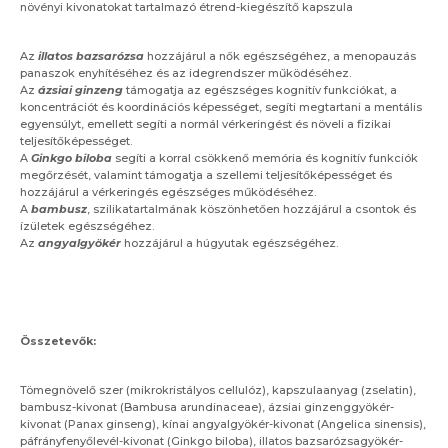
növényi kivonatokat tartalmazó étrend-kiegészítő kapszula
Az
illatos bazsarózsa
hozzájárul a nők egészségéhez, a menopauzás
panaszok enyhítéséhez és az idegrendszer működéséhez.
Az
ázsiai ginzeng
támogatja az egészséges kognitív funkciókat, a
koncentrációt és koordinációs képességet, segíti megtartani a mentális
egyensúlyt, emellett segíti a normál vérkeringést és növeli a fizikai
teljesítőképességet.
A
Ginkgo biloba
segíti a korral csökkenő memória és kognitív funkciók
megőrzését, valamint támogatja a szellemi teljesítőképességet és
hozzájárul a vérkeringés egészséges működéséhez.
A
bambusz
, szilikatartalmának köszönhetően hozzájárul a csontok és
ízületek egészségéhez.
Az
angyalgyökér
hozzájárul a húgyutak egészségéhez.
Összetevők:
Tömegnövelő szer (mikrokristályos cellulóz), kapszulaanyag (zselatin),
bambusz-kivonat (Bambusa arundinaceae), ázsiai ginzenggyökér-
kivonat (Panax ginseng), kínai angyalgyökér-kivonat (Angelica sinensis),
páfrányfenyőlevél-kivonat (Ginkgo biloba), illatos bazsarózsagyökér-