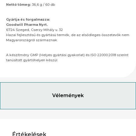
Nettó tömeg:
36,6 g / 60 db
Gyártja és forgalmazza:
Goodwill Pharma Nyrt.
6724 Szeged, Cserzy Mihály u. 32
Hazai fejlesztésű és gyártású termék, de az elsődleges összetevők nem
Magyarországról származnak.
A készítmény GMP (Helyes gyártási gyakorlat) és ISO 22000:2018 szerint
tanúsított gyártóhelyen készül.
Vélemények
Értékelések