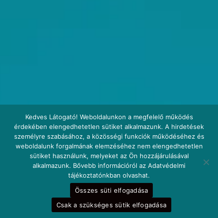
Kedves Látogató! Weboldalunkon a megfelelő működés
érdekében elengedhetetlen sütiket alkalmazunk. A hirdetések
személyre szabásához, a közösségi funkciók működéséhez és
weboldalunk forgalmának elemzéséhez nem elengedhetetlen
sütiket használunk, melyeket az Ön hozzájárulásával
alkalmazunk. Bővebb információról az Adatvédelmi
tájékoztatónkban olvashat.
Összes süti elfogadása
Csak a szükséges sütik elfogadása