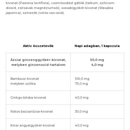
kivonat (Paeonia lactiflora), csomósodást gátlók (talkum, szilícium-
dioxid, zsírsavak magnéziumsói), wasabigyökér-kivonat (Wasabia
japonica), színezék (vörös vas-oxid).
Aktív összetevők
Napi adagban, 1 kapszula
Ázsiai ginzenggyökér-kivonat,
50,0 mg
melyben ginzenozid-tartalom
4,0 mg
Bambusz-kivonat
100,0 mg
melyben szilika
75,0 mg
Ginkgo biloba-kivonat
40,0 mg
Illatos bazsarózsa-kivonat
30,0 mg
Kínai angyalgyökér-kivonat
40,0 mg