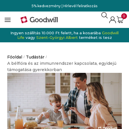
5% kedvezmény | Hírlevél feliratkozás
0
Ingyen szállítás 10.000 Ft felett, ha a kosarába
Goodwill
Life
vagy
Szent-Györgyi Albert
terméket is tesz
Főoldal
Tudástár
/
/
A bélflóra és az immunrendszer kapcsolata, egyidejű
támogatása gyerekkorban