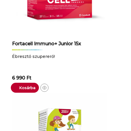
Fortacell Immuno+ Junior 15x
Ébresztő szupererő!
6 990
Ft
Kosárba