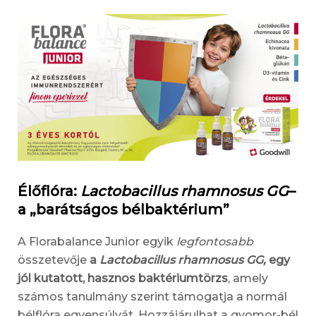
Élőflóra:
Lactobacillus rhamnosus GG
–
a „barátságos bélbaktérium”
A Florabalance Junior egyik
legfontosabb
összetevője
a
Lactobacillus rhamnosus GG,
egy
jól kutatott, hasznos baktériumtörzs
, amely
számos tanulmány szerint támogatja a normál
bélflóra egyensúlyát. Hozzájárulhat a gyomor-bél