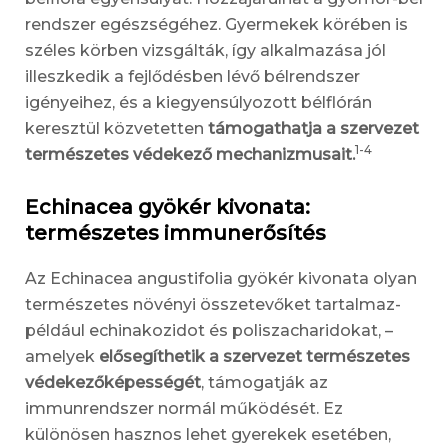
rendszer egészségéhez. Gyermekek körében is
széles körben vizsgálták, így alkalmazása jól
illeszkedik a fejlődésben lévő bélrendszer
igényeihez, és a kiegyensúlyozott bélflórán
keresztül közvetetten
támogathatja a szervezet
1-4
természetes védekező mechanizmusait.
Echinacea gyökér kivonata:
természetes immunerősítés
Az Echinacea angustifolia gyökér kivonata olyan
természetes növényi összetevőket tartalmaz-
például echinakozidot és poliszacharidokat, –
amelyek
elősegíthetik a szervezet természetes
védekezőképességét
, támogatják az
immunrendszer normál működését. Ez
különösen hasznos lehet gyerekek esetében,