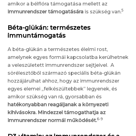
amikor a bélflóra támogatása mellett az
5
immunrendszer támogatására
is szükség van.
Béta-glükán: természetes
immuntámogatás
A béta-glükán a természetes élelmi rost,
amelynek egyes formái kapcsolatba kerülhetnek
a veleszületett immunrendszer sejtjeivel. A
sörélesztőből származó speciális béta-glükán
hozzájárulhat ahhoz, hogy az immunrendszer
egyes elemei „felkészültebbek” legyenek, és
amikor szükség van rá, gyorsabban és
hatékonyabban reagáljanak a környezeti
kihívásokra. Mindezzel támogathatja az
6-9
immunrendszer normál működését.