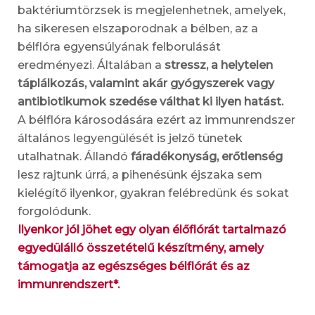
baktériumtörzsek is megjelenhetnek, amelyek,
ha sikeresen elszaporodnak a bélben, az a
bélflóra egyensúlyának felborulását
eredményezi. Általában a
stressz, a helytelen
táplálkozás, valamint akár gyógyszerek vagy
antibiotikumok szedése válthat ki ilyen hatást.
A bélflóra károsodására ezért az immunrendszer
általános legyengülését is jelző tünetek
utalhatnak. Állandó
fáradékonyság, erőtlenség
lesz rajtunk úrrá, a pihenésünk éjszaka sem
kielégítő ilyenkor, gyakran felébredünk és sokat
forgolódunk.
Ilyenkor jól jöhet
egy olyan élőflórát tartalmazó
egyedülálló összetételű készítmény, amely
támogatja az egészséges bélflórát és az
immunrendszert*.