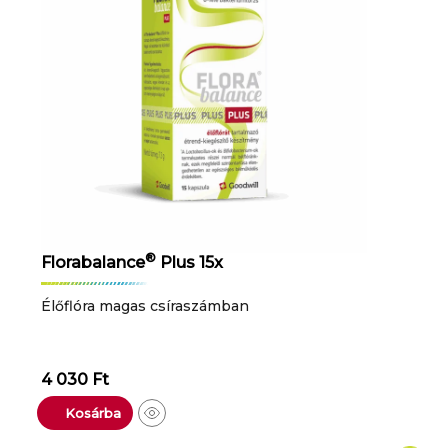
®
Florabalance
Plus 15x
Élőflóra magas csíraszámban
4 030
Ft
Kosárba