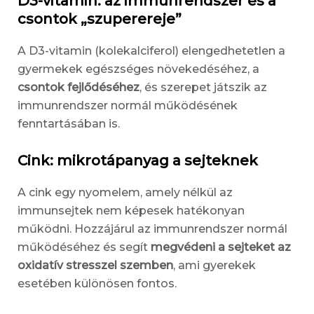
D3-vitamin: az immunrendszer és a
csontok „szuperereje”
A D3-vitamin (kolekalciferol) elengedhetetlen a
gyermekek egészséges növekedéséhez, a
csontok fejlődéséhez
, és szerepet játszik az
immunrendszer normál működésének
fenntartásában is.
Cink: mikrotápanyag a sejteknek
A cink egy nyomelem, amely nélkül az
immunsejtek nem képesek hatékonyan
működni. Hozzájárul az immunrendszer normál
működéséhez és segít
megvédeni a sejteket az
oxidatív stresszel szemben
, ami gyerekek
esetében különösen fontos.