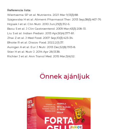
Referencia lista:
Wiertsema SP et al. Nutrients. 2021 Mar 9;13(3):88
Szajewska H et al. Aliment Pharmacol Ther. 2013 Sep;38(5):467-76
Hojsak I et al. Clin Nutr. 2010 Jun;29(3):312-6.
Basu S et al. J Clin Gastroenterol. 2009 Mar;43(3):208-13.
Liu S et al. Indian Pediatr. 2013 Apr;50(4):377-81.
Zhai Z et al. J Med Food. 2007 Sep;10(3):423-34.
Bhoite R et al. Discov Food. 2022;2(1):37.​
Auinger A et al. Eur J Nutr. 2013 Dec;52(8):1913-8.
Stier H et al. Nutr J. 2014 Apr 28;13:38.
Richter J et al. Ann Transl Med. 2015 Mar;3(4):52.
Önnek ajánljuk