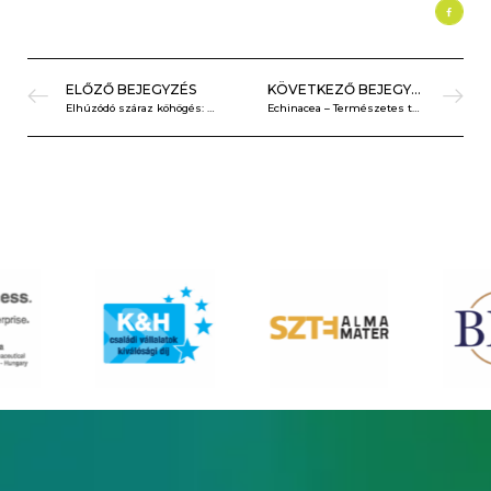
ELŐZŐ BEJEGYZÉS
KÖVETKEZŐ BEJEGYZÉS
Elhúzódó száraz köhögés: Mitől alakul ki és mit tehetünk ellene?
Echinacea – Természetes támogatás az immunrendszer számára