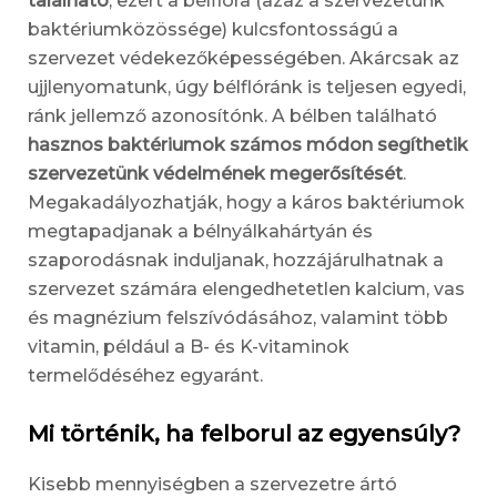
található
, ezért a bélflóra (azaz a szervezetünk
baktériumközössége) kulcsfontosságú a
szervezet védekezőképességében. Akárcsak az
ujjlenyomatunk, úgy bélflóránk is teljesen egyedi,
ránk jellemző azonosítónk. A bélben található
hasznos baktériumok számos módon segíthetik
szervezetünk védelmének megerősítését
.
Megakadályozhatják, hogy a káros baktériumok
megtapadjanak a bélnyálkahártyán és
szaporodásnak induljanak, hozzájárulhatnak a
szervezet számára elengedhetetlen kalcium, vas
és magnézium felszívódásához, valamint több
vitamin, például a B- és K-vitaminok
termelődéséhez egyaránt.
Mi történik, ha felborul az egyensúly?
Kisebb mennyiségben a szervezetre ártó