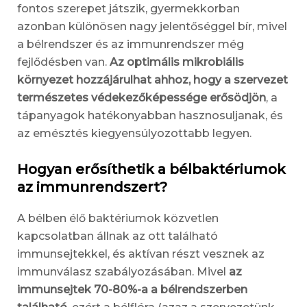
fontos szerepet játszik, gyermekkorban
azonban különösen nagy jelentőséggel bír, mivel
a bélrendszer és az immunrendszer még
fejlődésben van.
Az optimális mikrobiális
környezet hozzájárulhat ahhoz, hogy a szervezet
természetes védekezőképessége erősödjön
, a
tápanyagok hatékonyabban hasznosuljanak, és
az emésztés kiegyensúlyozottabb legyen.
Hogyan erősíthetik a bélbaktériumok
az immunrendszert?
A bélben élő baktériumok közvetlen
kapcsolatban állnak az ott található
immunsejtekkel, és aktívan részt vesznek az
immunválasz szabályozásában. Mivel
az
immunsejtek 70-80%-a a bélrendszerben