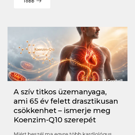
Több
A szív titkos üzemanyaga,
ami 65 év felett drasztikusan
csökkenhet – ismerje meg
Koenzim-Q10 szerepét
Miért beszél ma egyre több kardiológus