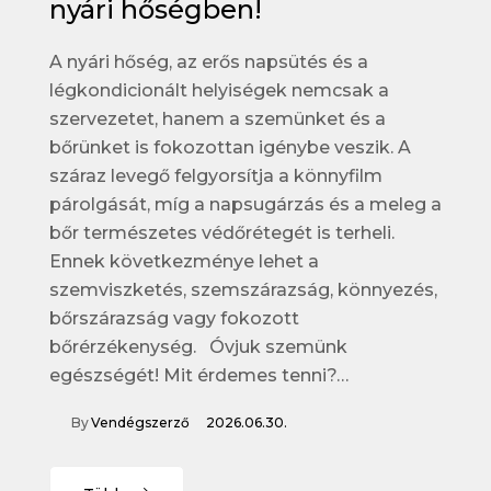
nyári hőségben!
A nyári hőség, az erős napsütés és a
légkondicionált helyiségek nemcsak a
szervezetet, hanem a szemünket és a
bőrünket is fokozottan igénybe veszik. A
száraz levegő felgyorsítja a könnyfilm
párolgását, míg a napsugárzás és a meleg a
bőr természetes védőrétegét is terheli.
Ennek következménye lehet a
szemviszketés, szemszárazság, könnyezés,
bőrszárazság vagy fokozott
bőrérzékenység. Óvjuk szemünk
egészségét! Mit érdemes tenni?…
By
Vendégszerző
2026.06.30.