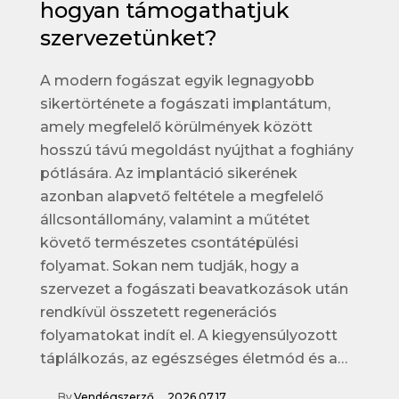
hogyan támogathatjuk
szervezetünket?
A modern fogászat egyik legnagyobb
sikertörténete a fogászati implantátum,
amely megfelelő körülmények között
hosszú távú megoldást nyújthat a foghiány
pótlására. Az implantáció sikerének
azonban alapvető feltétele a megfelelő
állcsontállomány, valamint a műtétet
követő természetes csontátépülési
folyamat. Sokan nem tudják, hogy a
szervezet a fogászati beavatkozások után
rendkívül összetett regenerációs
folyamatokat indít el. A kiegyensúlyozott
táplálkozás, az egészséges életmód és a…
By
Vendégszerző
2026.07.17.