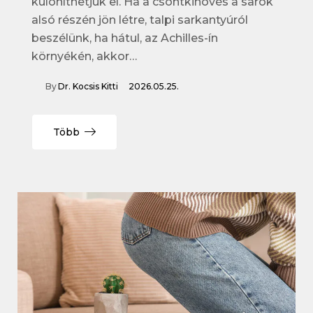
különíthetjük el. Ha a csontkinövés a sarok
alsó részén jön létre, talpi sarkantyúról
beszélünk, ha hátul, az Achilles-ín
környékén, akkor…
By
Dr. Kocsis Kitti
2026.05.25.
Több