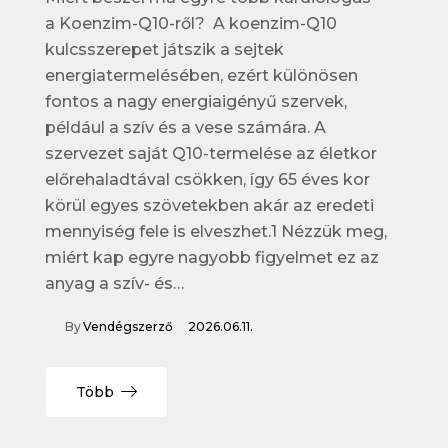
a Koenzim-Q10-ről? A koenzim-Q10
kulcsszerepet játszik a sejtek
energiatermelésében, ezért különösen
fontos a nagy energiaigényű szervek,
például a szív és a vese számára. A
szervezet saját Q10-termelése az életkor
előrehaladtával csökken, így 65 éves kor
körül egyes szövetekben akár az eredeti
mennyiség fele is elveszhet.1 Nézzük meg,
miért kap egyre nagyobb figyelmet ez az
anyag a szív- és…
By
Vendégszerző
2026.06.11.
Több