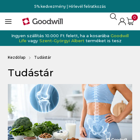
5% kedvezmény | Hírlevél feliratkozás
0
Ingyen szállítás 10.000 Ft felett, ha a kosarába
Goodwill
Life
vagy
Szent-Györgyi Albert
terméket is tesz
Kezdőlap
Tudástár
Tudástár