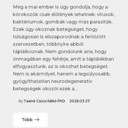
Még a mai ember is úgy gondolja, hogy a
kórokozók csak élőlények lehetnek: vírusok,
baktériumok, gombák vagy más paraziták.
Ezek úgy okoznak betegséget, hogy
túlságosan is elszaporodnak a fertőzött
szervezetben, többnyire abból
táplálkoznak. Nem gondolunk arra, hogy
önmagában egy fehérje, amit a táplálékban
elfogyasztunk, az is okozhat betegséget.
Nem is akármilyet, hanem a legsúlyosabb,
gyógyíthatatlan neurodegeneratív
betegségek okozói ezek a…
By
Tasiné Csúcs Ildikó PhD
2026.03.27.
Több