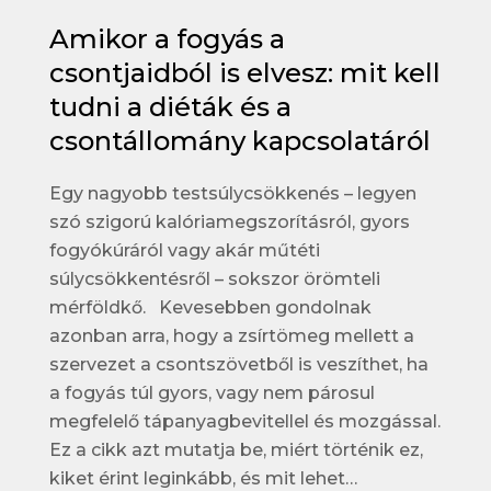
Amikor a fogyás a
csontjaidból is elvesz: mit kell
tudni a diéták és a
csontállomány kapcsolatáról
Egy nagyobb testsúlycsökkenés – legyen
szó szigorú kalóriamegszorításról, gyors
fogyókúráról vagy akár műtéti
súlycsökkentésről – sokszor örömteli
mérföldkő. Kevesebben gondolnak
azonban arra, hogy a zsírtömeg mellett a
szervezet a csontszövetből is veszíthet, ha
a fogyás túl gyors, vagy nem párosul
megfelelő tápanyagbevitellel és mozgással.
Ez a cikk azt mutatja be, miért történik ez,
kiket érint leginkább, és mit lehet…