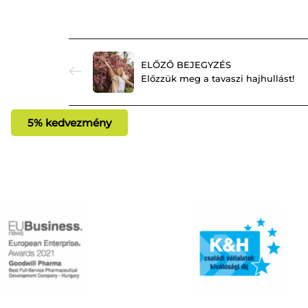
ELŐZŐ BEJEGYZÉS
Előzzük meg a tavaszi hajhullást!
5% kedvezmény