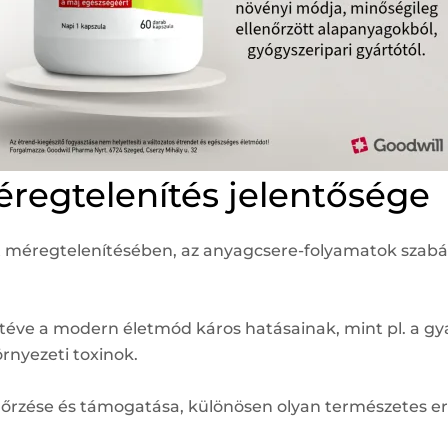
regtelenítés jelentősége
zet méregtelenítésében, az anyagcsere-folyamatok szab
 téve a modern életmód káros hatásainak, mint pl. a gy
örnyezeti toxinok.
őrzése és támogatása, különösen olyan természetes er