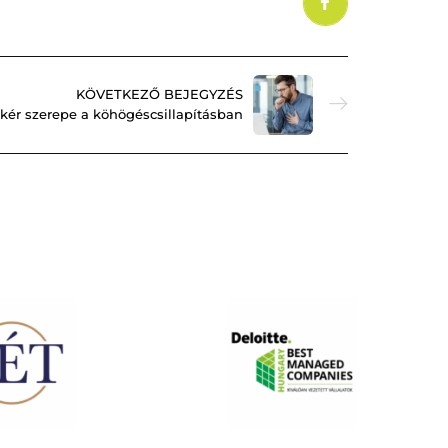
KÖVETKEZŐ BEJEGYZÉS
yökér szerepe a köhögéscsillapításban