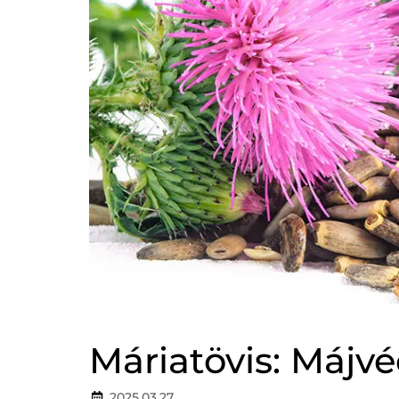
Tes
Pa
Vé
Máriatövis: Májv
2025.03.27.