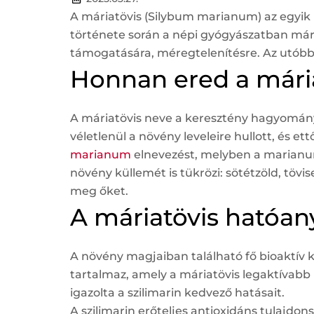
A máriatövis (Silybum marianum) az egyik
története során a népi gyógyászatban már
támogatására, méregtelenítésre. Az utób
Honnan ered a mária
A máriatövis neve a keresztény hagyományb
véletlenül a növény leveleire hullott, és et
marianum
elnevezést, melyben a marianum M
növény küllemét is tükrözi: sötétzöld, töv
meg őket.
A máriatövis hatóa
A növény magjaiban található fő bioaktív k
tartalmaz, amely a máriatövis legaktívabb ko
igazolta a szilimarin kedvező hatásait.
A szilimarin erőteljes antioxidáns tulajdo