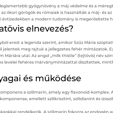
 legismertebb gyógynövény a máj védelme és a méregte
 az ókori görögök és rómaiak is használták a máj- és
bi évtizedekben a modern tudomány is megerősítette 
tövis elnevezés?
ól ered: a legenda szerint, amikor Szűz Mária szoptatt
től jelentek meg rajtuk a jellegzetes fehér mintázatok. Ez
áriára utal. Az angol „milk thistle” (tejtövis) név szin
ises levelei fehéres márványmintázattal díszítettek, min
nyagai és működése
omponens a szilimarin, amely egy flavonoid-komplex. A 
mponense, emellett szilikrisztint, szilidianint és izoszil
nságokkal rendelkezik. A szilimarin fokozza az endogén