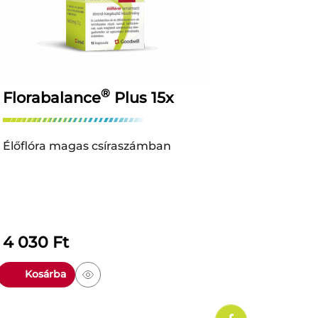
®
Florabalance
Plus 15x
Élőflóra magas csíraszámban
4 030
Ft
Kosárba