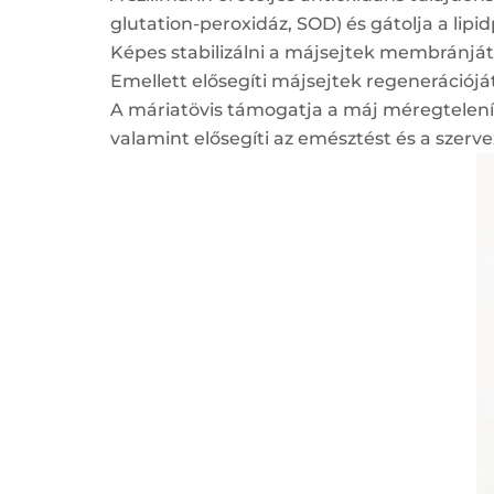
glutation-peroxidáz, SOD) és gátolja a lipi
Képes stabilizálni a májsejtek membránját
Emellett elősegíti májsejtek regenerációját,
A máriatövis támogatja a máj méregtelení
valamint elősegíti az emésztést és a szerv