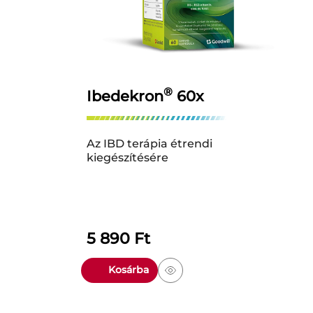
®
Ibedekron
60x
Az IBD terápia étrendi
kiegészítésére
5 890
Ft
Kosárba