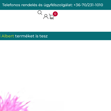
Telefonos rendelés és ügyfélszolgálat:
+36-70/231-1010
0
 Albert
terméket is tesz
termékek
omrendszer