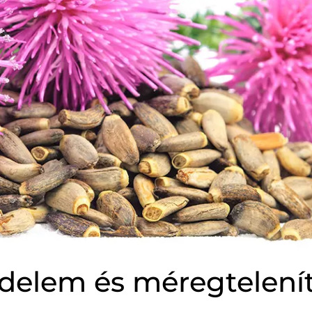
tsúlykontroll
Haj, bőr, köröm
jzsmirigy
Speciális támogatás
ny nélkül kapható gyógyszerek
édelem és méregtelení