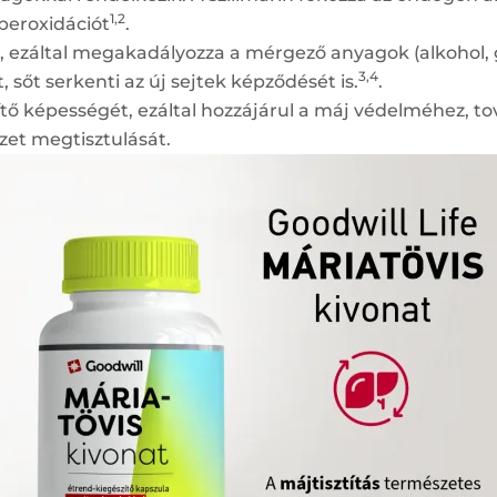
1,2
dperoxidációt
.
, ezáltal megakadályozza a mérgező anyagok (alkohol, 
3,4
 sőt serkenti az új sejtek képződését is.
.
tő képességét, ezáltal hozzájárul a máj védelméhez, t
ezet megtisztulását.