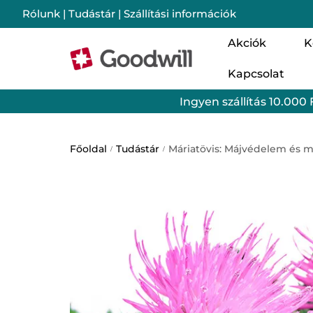
Rólunk
|
Tudástár
|
Szállítási információk
Akciók
K
Kapcsolat
Nő
Ingyen szállítás 10.000 
Cs
Im
Főoldal
Tudástár
Máriatövis: Májvédelem és m
/
/
Mo
Lé
Ba
Sz
Go