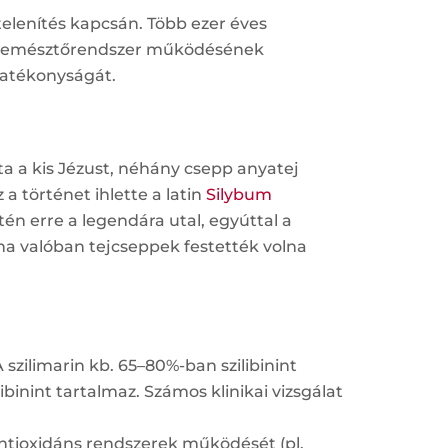
lenítés kapcsán. Több ezer éves
 az emésztőrendszer működésének
hatékonyságát.
a a kis Jézust, néhány csepp anyatej
 a történet ihlette a latin
Silybum
tén erre a legendára utal, egyúttal a
tha valóban tejcseppek festették volna
szilimarin kb. 65–80%-ban szilibinint
ibinint tartalmaz. Számos klinikai vizsgálat
 antioxidáns rendszerek működését (pl.