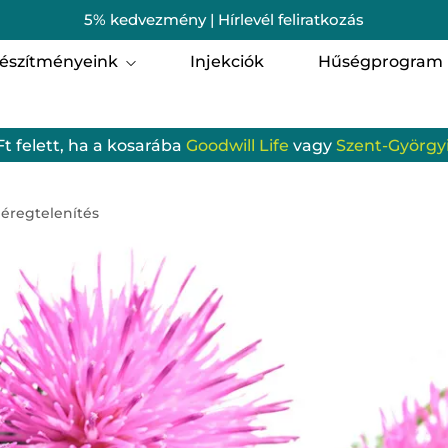
5% kedvezmény | Hírlevél feliratkozás
észítményeink
Injekciók
Hűségprogram
i egészség
Férfi egészség
Ft felett, ha a kosarába
Goodwill Life
vagy
Szent-Györgyi
omagok
Szent-Györgyi Albert 
munrendszer
Porcerősítő, csont-, iz
éregtelenítés
zgásszervi termékek
Szem, Látás
gzés
Hallás
batervezés
Gyerekeknek
ellemi frissesség és egyensúly
Emésztőrendszer
odwill Life termékek
Vérkeringés