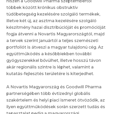
hiszen a Goodwill Pharma szeptembertől
többek között krónikus obstruktív
tüdőbetegség kezelésére szolgáló termékek,
illetve két új, az asztma kezelésére szolgáló
készítmény hazai disztribúcióját és promócióját
fogja átvenni a Novartis Magyarországtól, majd
a tervek szerint januártól a teljes szemészeti
portfoliót is átveszi a magyar tulajdonú cég. Az
együttműködés a későbbiekben további
gyógyszerekkel bővülhet, illetve hosszú távon
akár regionális szintre is léphet, valamint a
kutatás-fejlesztés területére is kiterjedhet.
A Novartis Magyarország és Goodwill Pharma
partnerségében több évtizednyi globális
szakértelem és helyi piaci ismeret ötvöződik, az
ilyen együttműködések során szerzett tudás és
tapasztalat pedig a magyarországi