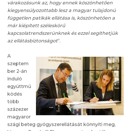
várakozásunk az, hogy ennek köszönhetően
kiegyensúlyozottabb lesz a magyar tulajdonú
független patikák ellátása is, köszönhetően a
már kiépített széleskörű
kapcsolatrendszerünknek és ezzel segíthetjük
az ellátásbiztonságot
”.
A
szeptem
ber 2-án
induló
együttmű
ködés
több
százezer
magyaror
szági beteg gyógyszerellátását könnyíti meg,