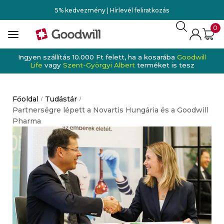
5% kedvezmény | Hírlevél feliratkozás
0
Ingyen szállítás 10.000 Ft felett, ha a kosarába
Goodwill
Life
vagy
Szent-Györgyi Albert
terméket is tesz
Főoldal
Tudástár
/
/
Partnerségre lépett a Novartis Hungária és a Goodwill
Pharma