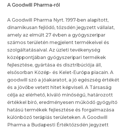
A Goodwill Pharma-ról
A Goodwill Pharma Nyrt. 1997-ben alapított,
dinamikusan fejlődő, tőzsdén jegyzett vállalat,
amely az elmúlt 27 évben a gyógyszeripar
számos területén megjelent termékeivel és
szolgáltatásaival. Az üzleti tevékenység
középpontjában gyógyszeripari termékek
fejlesztése, gyártása és disztribúciója áll,
elsősorban Közép- és Kelet-Európa piacain. A
goodwill szó a jóakaratot, a jó egészség értékét
és a jövőbe vetett hitet képviseli. A Társaság
célja az elérhető, kiváló minőségű, határozott
értékkel bíró, eredményesen működő gyógyító
hatású termékek fejlesztése és forgalmazása
különböző terápiás területeken. A Goodwill
Pharma a Budapesti Értéktőzsdén jegyzett