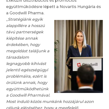
Exkluzív disztribúciós és promóciós
együttműködésre lépett a Novartis Hungária és
a Goodwill Pharma.
„
Stratégiánk egyik
alappillére a hosszú
távú partnerségek
kiépítése annak
érdekében, hogy
megoldást találjunk a
társadalom
legnagyobb kihívást
jelentő egészségügyi
problémáira, ezért is
örülünk annak, hogy
együttműködhetünk
a Goodwill Pharmával.
Most induló közös munkánk hozzájárul azon
célunk eléréséhez, hogy a megfelelő