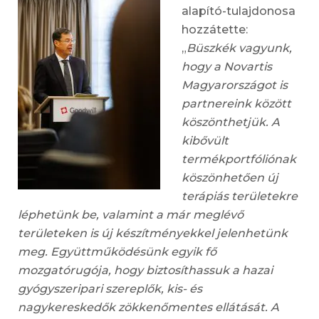
alapító-tulajdonosa
hozzátette:
„
Büszkék vagyunk,
hogy a Novartis
Magyarországot is
partnereink között
köszönthetjük.
A
kibővült
termékportfóliónak
köszönhetően új
terápiás területekre
léphetünk be, valamint a már meglévő
területeken is új készítményekkel jelenhetünk
meg. Együttműködésünk egyik fő
mozgatórugója
, hogy biztosíthassuk a hazai
gyógyszeripari szereplők, kis- és
nagykereskedők zökkenőmentes ellátását.
A