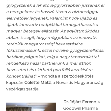
gyógyszerek a lehető leggyorsabban jussanak el
a betegekhez és hosszú távon is biztonsággal
elérhetőek legyenek, valamint hogy újabb és
újabb innovatív terápiákkal támogathassuk a
magyar betegek ellátását. Az együttműködés
abban is segít, hogy még jobban az innovatív
terápiák magyarországi bevezetésére
fókuszálhassunk, ezzel növelve gyógyszerellátási
hatékonyságunkat, míg a nagy tapasztalattal
rendelkező hazai partnerünk a már itthon
bevezetett és elérhető portfólió kezelésére
koncentrálhat
” – mondta a szerződéskötés
kapcsán
Colette Matz
, a Novartis Magyarország
vezérigazgatója.
Dr. Jójárt Ferenc,
a
Goodwill Pharma