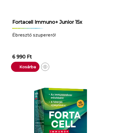
Fortacell Immuno+ Junior 15x
Ébresztő szupererő!
6 990
Ft
Kosárba