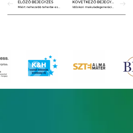
ELŐZŐ BEJEGYZÉS
KÖVETKEZŐ BEJEGYZÉS
Miért nehezebb teherbe esni 35 év felett? Ez a tudományos magyarázata
Időskori makuladegeneráció, mint a vakság leggyakoribb oka