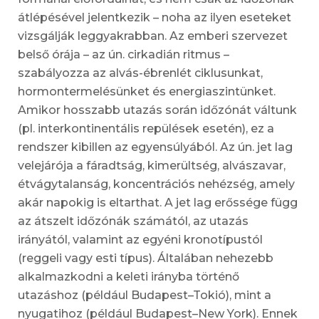
átlépésével jelentkezik – noha az ilyen eseteket
vizsgálják leggyakrabban. Az emberi szervezet
belső órája – az ún. cirkadián ritmus –
szabályozza az alvás-ébrenlét ciklusunkat,
hormontermelésünket és energiaszintünket.
Amikor hosszabb utazás során időzónát váltunk
(pl. interkontinentális repülések esetén), ez a
rendszer kibillen az egyensúlyából. Az ún. jet lag
velejárója a fáradtság, kimerültség, alvászavar,
étvágytalanság, koncentrációs nehézség, amely
akár napokig is eltarthat. A jet lag erőssége függ
az átszelt időzónák számától, az utazás
irányától, valamint az egyéni kronotípustól
(reggeli vagy esti típus). Általában nehezebb
alkalmazkodni a keleti irányba történő
utazáshoz (például Budapest–Tokió), mint a
nyugatihoz (például Budapest–New York). Ennek