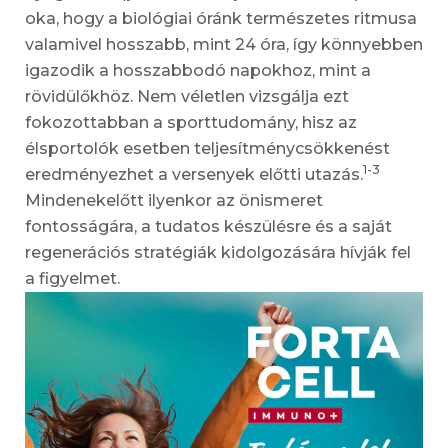
oka, hogy a biológiai óránk természetes ritmusa
valamivel hosszabb, mint 24 óra, így könnyebben
igazodik a hosszabbodó napokhoz, mint a
rövidülőkhöz. Nem véletlen vizsgálja ezt
fokozottabban a sporttudomány, hisz az
élsportolók esetben teljesítménycsökkenést
1-3
eredményezhet a versenyek előtti utazás.
Mindenekelőtt ilyenkor az önismeret
fontosságára, a tudatos készülésre és a saját
regenerációs stratégiák kidolgozására hívják fel
a figyelmet.