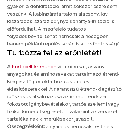
gyakori a dehidratáció, amit sokszor észre sem
veszünk. A kabinpáratartalom alacsony, így
kiszáradás, száraz bőr, nyálkahártya-irritáció is
előfordulhat. A megfelelő tudatos
folyadékbevitel tehát nemcsak a hőségben,
hanem például repülés során is kulcsfontosságú.
Turbózza fel az erőnlétét!
A
Fortacell Immuno+
vitaminokat, ásványi
anyagokat és aminosavakat tartalmazó étrend-
kiegészítő por oldathoz cukorral és
édesítőszerekkel. A narancsízű étrend-kiegészítő
időszakos alkalmazása az immunrendszer
fokozott igénybevételekor, tartós szellemi vagy
fizikai kimerültség esetén, valamint a szervezet
tartalékainak kimerülésekor javasolt.
Összegzésként:
a nyaralás nemcsak testi-lelki