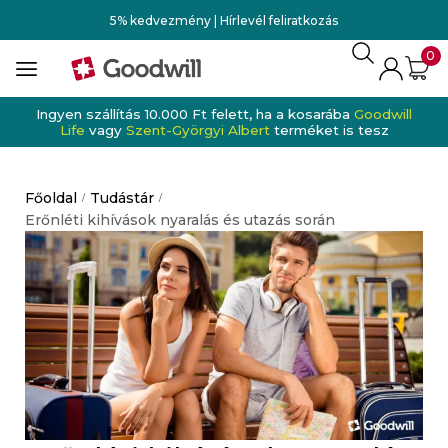
5% kedvezmény | Hírlevél feliratkozás
0
Ingyen szállítás 10.000 Ft felett, ha a kosarába
Goodwill
Life
vagy
Szent-Györgyi Albert
terméket is tesz
Főoldal
Tudástár
/
/
Erőnléti kihívások nyaralás és utazás során