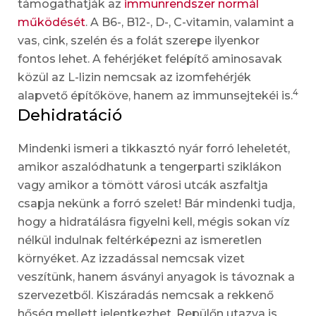
támogathatják az
immunrendszer normál
működését
. A B6-, B12-, D-, C-vitamin, valamint a
vas, cink, szelén és a folát szerepe ilyenkor
fontos lehet. A fehérjéket felépítő aminosavak
közül az L-lizin nemcsak az izomfehérjék
4
alapvető építőköve, hanem az immunsejtekéi is.
Dehidratáció
Mindenki ismeri a tikkasztó nyár forró leheletét,
amikor aszalódhatunk a tengerparti sziklákon
vagy amikor a tömött városi utcák aszfaltja
csapja nekünk a forró szelet! Bár mindenki tudja,
hogy a hidratálásra figyelni kell, mégis sokan víz
nélkül indulnak feltérképezni az ismeretlen
környéket. Az izzadással nemcsak vizet
veszítünk, hanem ásványi anyagok is távoznak a
szervezetből. Kiszáradás nemcsak a rekkenő
hőség mellett jelentkezhet. Repülőn utazva is