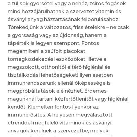
a túl sok gyorsétel vagy a nehéz, zsíros fogások
mind hozzájárulhatnak a szervezet vitamin és
ásványi anyag háztartásának felborulásához.
Törekedjünk a változatos, friss ételekre – ne csak
a gyorsaság vagy az újdonság, hanem a
tápérték is legyen szempont. Fontos
megemlíteni a zsúfolt piacokat,
tömegközlekedési eszközöket, illetve a
megszokott, otthonitól eltérő higiéniai és
tisztálkodási lehetőségeket! Ilyen esetben
immunrendszerünk ellenállóképessége is
megpróbáltatások elé nézhet. Érdemes
magunknál tartani kézfertőtlenítőt vagy higiéniai
kendőt. Kiemelten fontos ilyenkor az
immunerősítés. A helyesen megválasztott
étrenddel megfelelő vitaminok és ásványi
anyagok kerülnek a szervezetbe, melyek