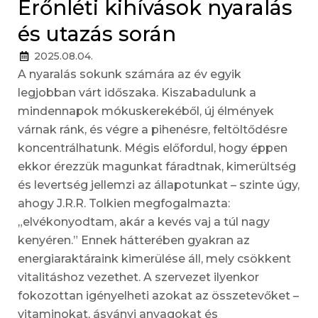
Erőnléti kihívások nyaralás
és utazás során
2025.08.04.
A nyaralás sokunk számára az év egyik
legjobban várt időszaka. Kiszabadulunk a
mindennapok mókuskerekéből, új élmények
várnak ránk, és végre a pihenésre, feltöltődésre
koncentrálhatunk. Mégis előfordul, hogy éppen
ekkor érezzük magunkat fáradtnak, kimerültség
és levertség jellemzi az állapotunkat – szinte úgy,
ahogy J.R.R. Tolkien megfogalmazta:
„elvékonyodtam, akár a kevés vaj a túl nagy
kenyéren.” Ennek hátterében gyakran az
energiaraktáraink kimerülése áll, mely csökkent
vitalitáshoz vezethet. A szervezet ilyenkor
fokozottan igényelheti azokat az összetevőket –
vitaminokat, ásványi anyagokat és