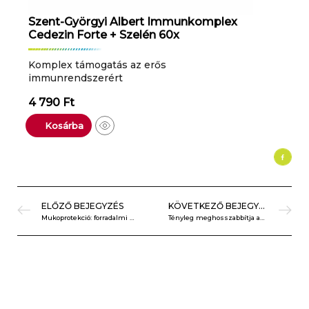
Szent-Györgyi Albert Immunkomplex
Cedezin Forte + Szelén 60x
Komplex támogatás az erős
immunrendszerért
4 790
Ft
Kosárba
ELŐZŐ BEJEGYZÉS
KÖVETKEZŐ BEJEGYZÉS
Mukoprotekció: forradalmi módszer az akut hasmenés kezelésében
Tényleg meghosszabbítja az életet a gyaloglás?