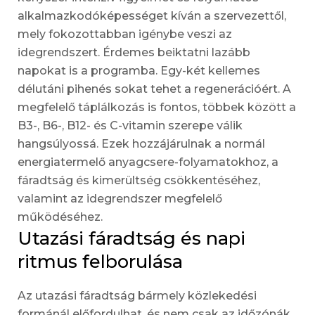
alkalmazkodóképességet kíván a szervezettől,
mely fokozottabban igénybe veszi az
idegrendszert. Érdemes beiktatni lazább
napokat is a programba. Egy-két kellemes
délutáni pihenés sokat tehet a regenerációért. A
megfelelő táplálkozás is fontos, többek között a
B3-, B6-, B12- és C-vitamin szerepe válik
hangsúlyossá. Ezek hozzájárulnak a normál
energiatermelő anyagcsere-folyamatokhoz, a
fáradtság és kimerültség csökkentéséhez,
valamint az idegrendszer megfelelő
működéséhez.
Utazási fáradtság és napi
ritmus felborulása
Az utazási fáradtság bármely közlekedési
formánál előfordulhat, és nem csak az időzónák