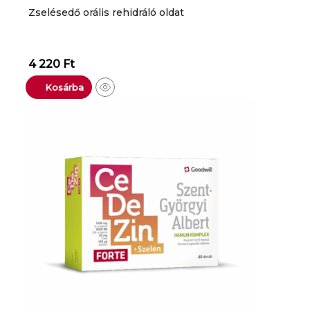
Zselésedő orális rehidráló oldat
4 220
Ft
Kosárba