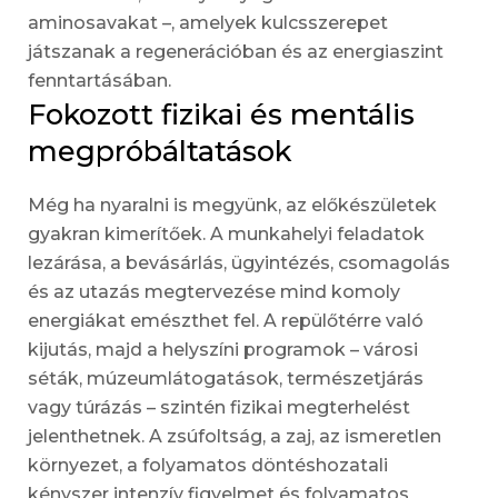
aminosavakat –, amelyek kulcsszerepet
játszanak a regenerációban és az energiaszint
fenntartásában.
Fokozott fizikai és mentális
megpróbáltatások
Még ha nyaralni is megyünk, az előkészületek
gyakran kimerítőek. A munkahelyi feladatok
lezárása, a bevásárlás, ügyintézés, csomagolás
és az utazás megtervezése mind komoly
energiákat emészthet fel. A repülőtérre való
kijutás, majd a helyszíni programok – városi
séták, múzeumlátogatások, természetjárás
vagy túrázás – szintén fizikai megterhelést
jelenthetnek. A zsúfoltság, a zaj, az ismeretlen
környezet, a folyamatos döntéshozatali
kényszer intenzív figyelmet és folyamatos