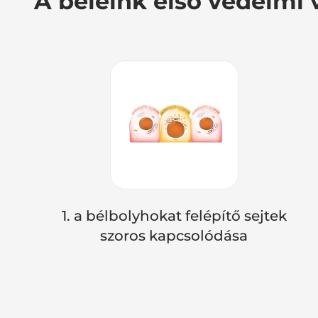
A beleink első védelmi 
1. a bélbolyhokat felépítő sejtek
szoros kapcsolódása