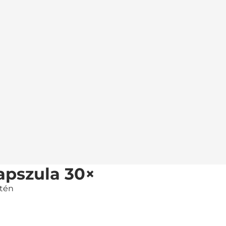
pszula 30×
etén