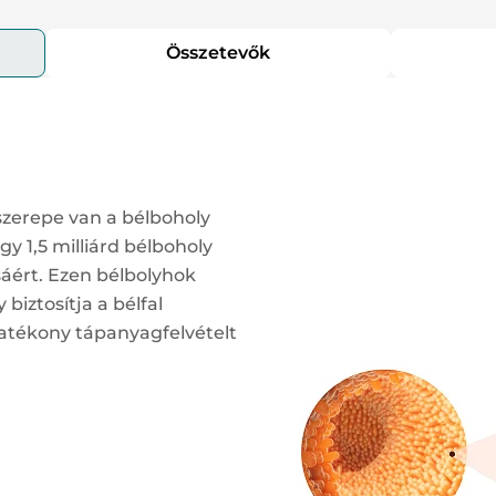
Összetevők
szerepe van a bélboholy
y 1,5 milliárd bélboholy
sáért. Ezen bélbolyhok
biztosítja a bélfal
 hatékony tápanyagfelvételt