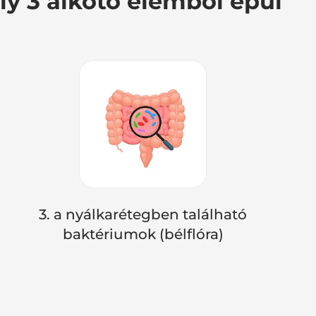
ly 3 alkotó elemből épül
3. a nyálkarétegben található
baktériumok (bélflóra)