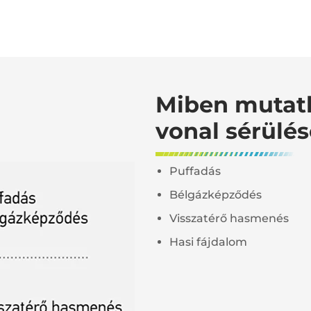
Miben mutat
vonal sérülé
Puffadás
Bélgázképződés
Visszatérő hasmenés
Hasi fájdalom