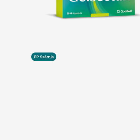
Tes
Pa
Vé
EP Számla