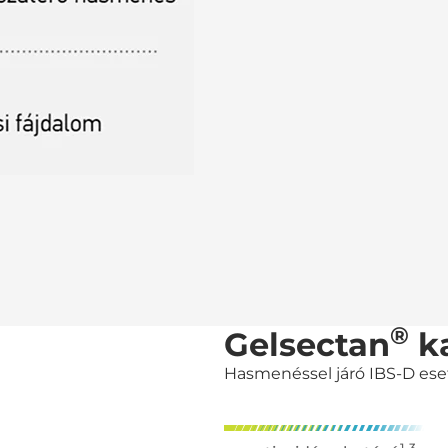
®
Gelsectan
ka
Hasmenéssel járó IBS-D es
1-3