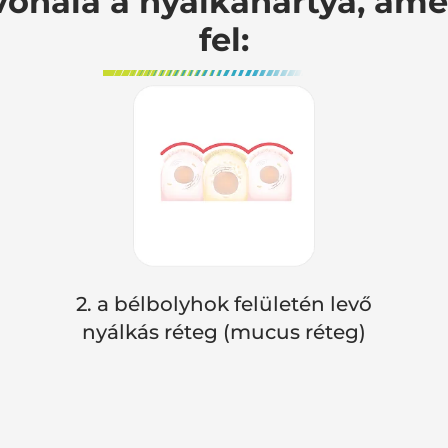
vonala a nyálkahártya, ame
fel:
2. a bélbolyhok felületén levő
nyálkás réteg (mucus réteg)