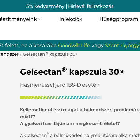
5% kedvezmény | Hírlevél feliratkozás
észítményeink
Injekciók
Hűségprogram
i egészség
Férfi egészség
Ft felett, ha a kosarába
Goodwill Life
vagy
Szent-Györgyi
omagok
Szent-Györgyi Albert 
®
rendszer
Gelsectan
kapszula 30×
/
munrendszer
Porcerősítő, csont-, iz
®
Gelsectan
kapszula 30×
zgásszervi termékek
Szem, Látás
Hasmenéssel járó IBS-D esetén
gzés
Hallás
batervezés
Gyerekeknek
Kellemetlenül érzi magát a bélrendszeri problémák
miatt?
ellemi frissesség és egyensúly
Emésztőrendszer
A gyakori hasi fájdalom megkeseríti életét?
®
A Gelsectan
a bélműködés helyreállítására alkalmaz
odwill Life termékek
Vérkeringés