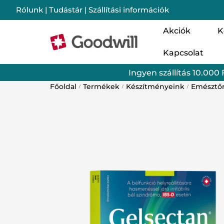
Rólunk
|
Tudástár
|
Szállítási információk
Akciók
K
Kapcsolat
Nő
Ingyen szállítás 10.000 
Cs
Főoldal
Termékek
Készítményeink
Emésztő
/
/
/
Im
Mo
Lé
Ba
Sz
Go