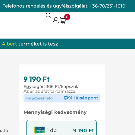
Telefonos rendelés és ügyfélszolgálat:
+36-70/231-1010
0
 Albert
terméket is tesz
termékek
omrendszer
9 190
Ft
Egységár:
306
Ft
/kapszula
Az ár az áfát tartalmazza.
91 Hűségpont
Megszerezhető:
Mennyiségi kedvezmény
9 190
Ft
1 db
ható