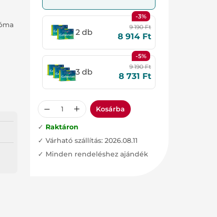
-3%
róma
9 190
Ft
2 db
8 914
Ft
-5%
9 190
Ft
3 db
8 731
Ft
Kosárba
✓
Raktáron
✓ Várható szállítás: 2026.08.11
✓ Minden rendeléshez ajándék