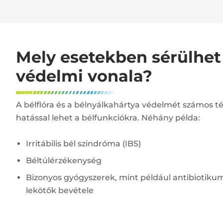
Mely esetekben sérülhet 
védelmi vonala?
A bélflóra és a bélnyálkahártya védelmét számos té
hatással lehet a bélfunkciókra. Néhány példa:
Irritábilis bél szindróma (IBS)
Béltúlérzékenység
Bizonyos gyógyszerek, mint például antibiotik
lekötők bevétele