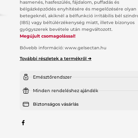
hasmenés, hasfeszülés, fájdalom, puffadás és
bélgázképződés enyhítésére és megelőzésére olyan
tsúlykontroll
Haj, bőr, köröm
betegeknél, akiknél a bélfunkció irritábilis bél szind
(IBS) vagy béltúlérzékenység miatt, illetve bizonyos
jzsmirigy
Speciális támogatás
gyógyszerek bevétele után megváltozott.
Megújult csomagolással!
ny nélkül kapható gyógyszerek
Bővebb információ:
www.gelsectan.hu
További részletek a termékről ➔
Emésztőrendszer
Minden rendeléshez ajándék
Biztonságos vásárlás