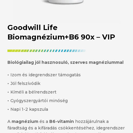
Goodwill Life
Biomagnézium+B6 90x – VIP
Biológiailag jól hasznosuló, szerves magnéziummal
•
Izom és idegrendszer támogatás
•
Jól felszívódik
•
Kíméli a bélrendszert
•
Gyógyszergyártói minőség
•
Napi 1-2 kapszula
A
magnézium
és a
B6-vitamin
hozzájárulnak a
fáradtság és a kifáradás csökkentéséhez, idegrendszer