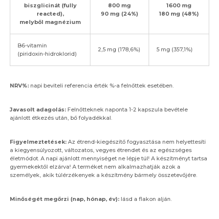
biszglicinát (fully
800 mg
1600 mg
reacted),
90 mg (24%)
180 mg (48%)
melyből magnézium
B6-vitamin
2,5 mg (178,6%)
5 mg (357,1%)
(piridoxin-hidroklorid)
NRV%:
napi beviteli referencia érték %-a felnőttek esetében.
Javasolt adagolás:
Felnőtteknek naponta 1-2 kapszula bevétele
ajánlott étkezés után, bő folyadékkal.
Figyelmeztetések:
Az étrend-kiegészítő fogyasztása nem helyettesíti
a kiegyensúlyozott, változatos, vegyes étrendet és az egészséges
életmódot. A napi ajánlott mennyiséget ne lépje túl! A készítményt tartsa
gyermekektől elzárva! A terméket nem alkalmazhatják azok a
személyek, akik túlérzékenyek a készítmény bármely összetevőjére.
Minőségét megőrzi (nap, hónap, év):
lásd a flakon alján.