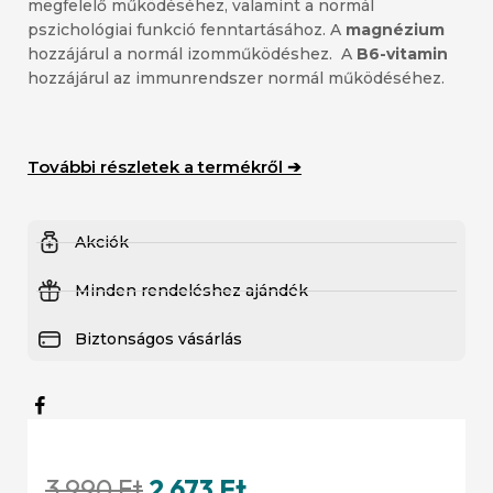
megfelelő működéséhez, valamint a normál
pszichológiai funkció fenntartásához. A
magnézium
hozzájárul a normál izomműködéshez. A
B6-vitamin
hozzájárul az immunrendszer normál működéséhez.
További részletek a termékről ➔
Akciók
Minden rendeléshez ajándék
Biztonságos vásárlás
3 990
Ft
2 673
Ft