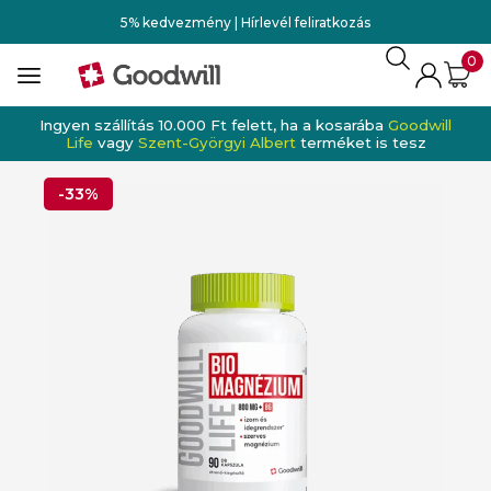
5% kedvezmény | Hírlevél feliratkozás
0
Ingyen szállítás 10.000 Ft felett, ha a kosarába
Goodwill
Life
vagy
Szent-Györgyi Albert
terméket is tesz
-33%