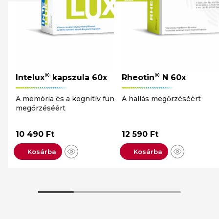
®
®
Intelux
kapszula 60x
Rheotin
N 60x
A memória és a kognitív funkciók
A hallás megőrzéséért
megőrzéséért
10 490
Ft
12 590
Ft
Kosárba
Kosárba