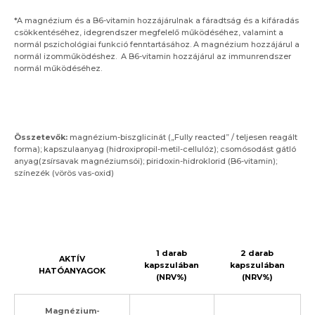
*A magnézium és a B6-vitamin hozzájárulnak a fáradtság és a kifáradás
csökkentéséhez, idegrendszer megfelelő működéséhez, valamint a
normál pszichológiai funkció fenntartásához. A magnézium hozzájárul a
normál izomműködéshez. A B6-vitamin hozzájárul az immunrendszer
normál működéséhez.
Összetevők:
magnézium-biszglicinát („Fully reacted” / teljesen reagált
forma); kapszulaanyag (hidroxipropil-metil-cellulóz); csomósodást gátló
anyag(zsírsavak magnéziumsói); piridoxin-hidroklorid (B6-vitamin);
színezék (vörös vas-oxid)
1 darab
2 darab
AKTÍV
kapszulában
kapszulában
HATÓANYAGOK
(NRV%)
(NRV%)
Magnézium-