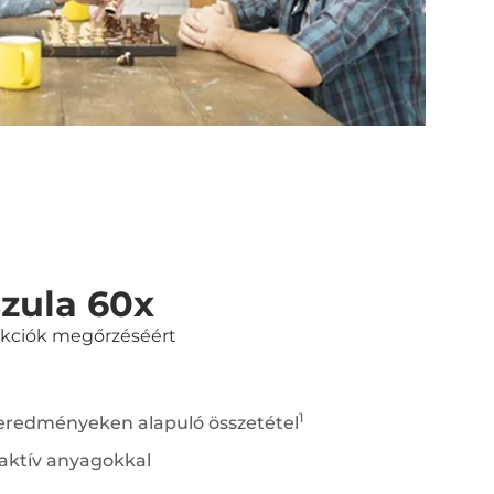
zula 60x
nkciók megőrzéséért
1
eredményeken alapuló összetétel
oaktív anyagokkal