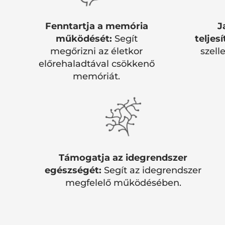
Fenntartja a memória
J
működését:
Segít
teljes
megőrizni az életkor
szell
előrehaladtával csökkenő
memóriát.
Támogatja az idegrendszer
egészségét:
Segít az idegrendszer
megfelelő működésében.