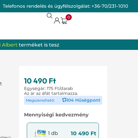
Telefonos rendelés és ügyfélszolgálat:
+36-70/231-1010
0
 Albert
terméket is tesz
termékek
omrendszer
10 490
Ft
t
Egységár:
175
Ft
/darab
Az ár az áfát tartalmazza.
104 Hűségpont
Megszerezhető:
Mennyiségi kedvezmény
10 490
Ft
1 db
talmú