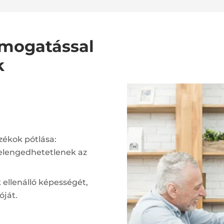
ámogatással
k
ékok pótlása:
elengedhetetlenek az
 ellenálló képességét,
óját.