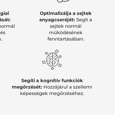
giai
Optimalizálja a sejtek
ását:
anyagcseréjét:
Segít a
normál
sejtek normál
és
működésének
.
fenntartásában.
Segíti a kognitív funkciók
megőrzését:
Hozzájárul a szellemi
képességek megőrzéséhez.