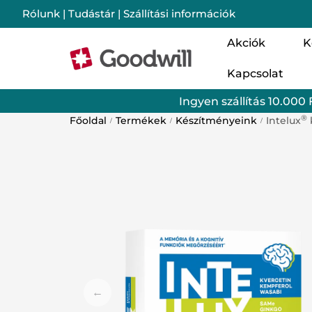
Rólunk
|
Tudástár
|
Szállítási információk
Akciók
K
Kapcsolat
Nő
Ingyen szállítás 10.000 
Cs
®
Főoldal
Termékek
Készítményeink
Intelux
/
/
/
Im
Mo
Lé
Ba
Sz
Go