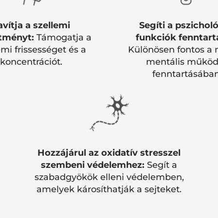
avítja a szellemi
Segíti a pszicholó
ítményt:
Támogatja a
funkciók fenntart
emi frissességet és a
Különösen fontos a 
koncentrációt.
mentális működ
fenntartásában
Hozzájárul az oxidatív stresszel
szembeni védelemhez:
Segít a
szabadgyökök elleni védelemben,
amelyek károsíthatják a sejteket.