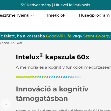
5% kedvezmény | Hírlevél feliratkozás
észítményeink
Injekciók
Hűségprogram
i egészség
Férfi egészség
Ft felett, ha a kosarába
Goodwill Life
vagy
Szent-Györgyi
omagok
Szent-Györgyi Albert 
kapszula 60x
munrendszer
Porcerősítő, csont-, iz
®
Intelux
kapszula 60x
zgásszervi termékek
Szem, Látás
A memória és a kognitív funkciók megőrzéséér
gzés
Hallás
batervezés
Gyerekeknek
Innováció a kognitív
támogatásban
ellemi frissesség és egyensúly
Emésztőrendszer
odwill Life termékek
Vérkeringés
Vitamin, ásványi anyag, növényi kivonat és SAMe tar