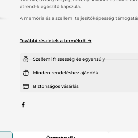
étrend-kiegészítő kapszula.
tsúlykontroll
Haj, bőr, köröm
A memória és a szellemi teljesítőképesség támogatá
jzsmirigy
Speciális támogatás
ny nélkül kapható gyógyszerek
További részletek a termékről ➔
Szellemi frissesség és egyensúly
Minden rendeléshez ajándék
Biztonságos vásárlás