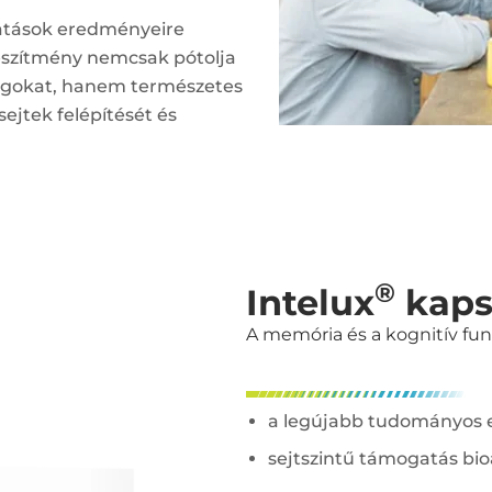
atások eredményeire
készítmény nemcsak pótolja
yagokat, hanem természetes
ejtek felépítését és
®
Intelux
kaps
A memória és a kognitív fu
a legújabb tudományos 
sejtszintű támogatás bi