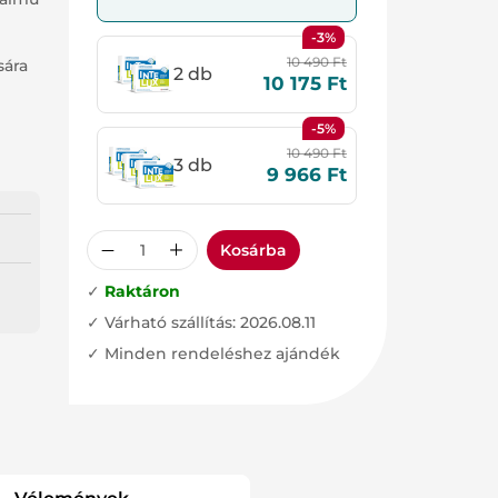
-3%
10 490
Ft
sára
2 db
10 175
Ft
-5%
10 490
Ft
3 db
9 966
Ft
Kosárba
✓
Raktáron
✓ Várható szállítás: 2026.08.11
✓ Minden rendeléshez ajándék