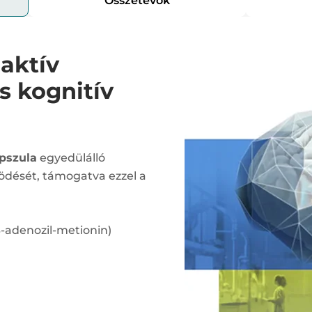
Összetevők
aktív
s kognitív
apszula
egyedülálló
ködését, támogatva ezzel a
S-adenozil-metionin)