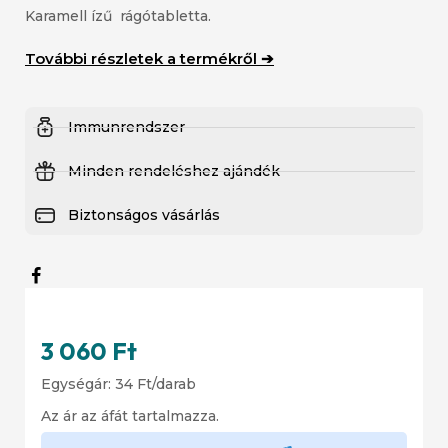
Karamell ízű rágótabletta.
További részletek a termékről ➔
Immunrendszer
Minden rendeléshez ajándék
Biztonságos vásárlás
3 060
Ft
Egységár:
34
Ft
/darab
Az ár az áfát tartalmazza.