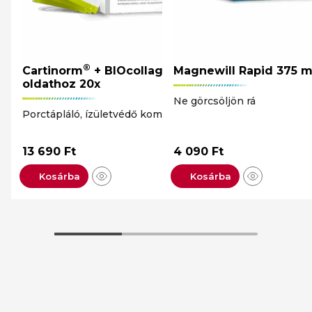
®
Cartinorm
+ BIOcollagen por
Magnewill Rapid 375 
oldathoz 20x
Ne görcsöljön rá
Porctápláló, ízületvédő komplex
13 690
Ft
4 090
Ft
Kosárba
Kosárba