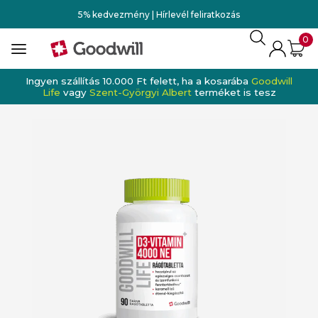
5% kedvezmény | Hírlevél feliratkozás
0
Ingyen szállítás 10.000 Ft felett, ha a kosarába
Goodwill
Life
vagy
Szent-Györgyi Albert
terméket is tesz