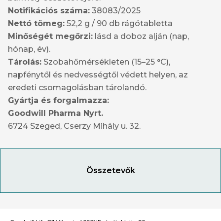
Notifikációs száma:
38083/2025
Nettó tömeg:
52,2 g / 90 db rágótabletta
Minőségét megőrzi:
lásd a doboz alján (nap,
hónap, év).
Tárolás:
Szobahőmérsékleten (15–25 °C),
napfénytől és nedvességtől védett helyen, az
eredeti csomagolásban tárolandó.
Gyártja és forgalmazza:
Goodwill Pharma Nyrt.
6724 Szeged, Cserzy Mihály u. 32.
Összetevők