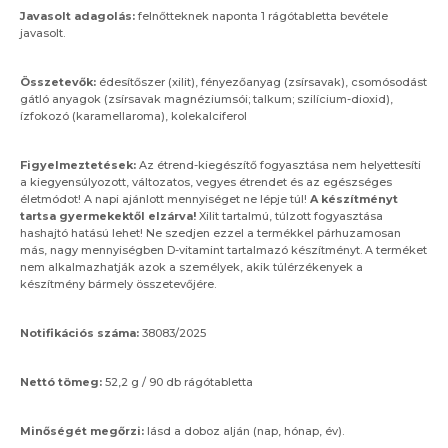
Javasolt adagolás:
felnőtteknek naponta 1 rágótabletta bevétele
javasolt.
Összetevők:
édesítőszer (xilit), fényezőanyag (zsírsavak), csomósodást
gátló anyagok (zsírsavak magnéziumsói; talkum; szilícium-dioxid),
ízfokozó (karamellaroma), kolekalciferol
Figyelmeztetések:
Az étrend-kiegészítő fogyasztása nem helyettesíti
a kiegyensúlyozott, változatos, vegyes étrendet és az egészséges
életmódot! A napi ajánlott mennyiséget ne lépje túl!
A készítményt
tartsa gyermekektől elzárva!
Xilit tartalmú, túlzott fogyasztása
hashajtó hatású lehet! Ne szedjen ezzel a termékkel párhuzamosan
más, nagy mennyiségben D-vitamint tartalmazó készítményt. A terméket
nem alkalmazhatják azok a személyek, akik túlérzékenyek a
készítmény bármely összetevőjére.
Notifikációs száma:
38083/2025
Nettó tömeg:
52,2 g / 90 db rágótabletta
Minőségét megőrzi:
lásd a doboz alján (nap, hónap, év).