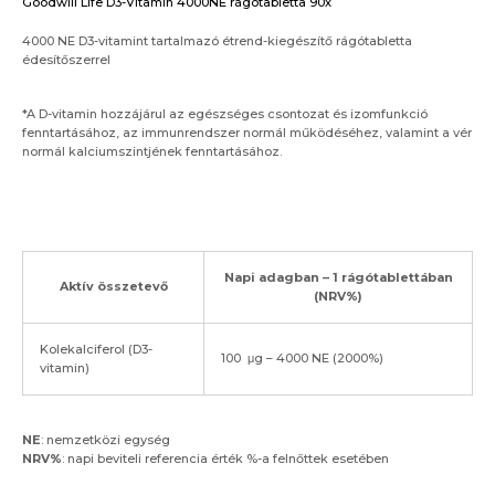
Goodwill Life D3-Vitamin 4000NE rágótabletta 90x
4000 NE D3-vitamint tartalmazó étrend-kiegészítő rágótabletta
édesítőszerrel
*A D-vitamin hozzájárul az egészséges csontozat és izomfunkció
fenntartásához, az immunrendszer normál működéséhez, valamint a vér
normál kalciumszintjének fenntartásához.
Napi adagban – 1 rágótablettában
Aktív összetevő
(NRV%)
Kolekalciferol (D3-
100 μg – 4000 NE (2000%)
vitamin)
NE
: nemzetközi egység
NRV%
: napi beviteli referencia érték %-a felnőttek esetében