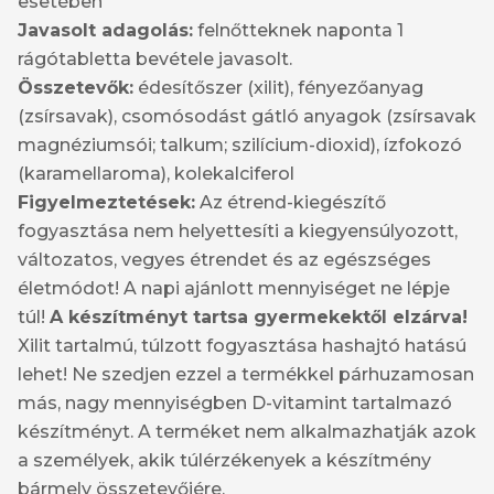
esetében
Javasolt adagolás:
felnőtteknek naponta 1
rágótabletta bevétele javasolt.
Összetevők:
édesítőszer (xilit), fényezőanyag
(zsírsavak), csomósodást gátló anyagok (zsírsavak
magnéziumsói; talkum; szilícium-dioxid), ízfokozó
(karamellaroma), kolekalciferol
Figyelmeztetések:
Az étrend-kiegészítő
fogyasztása nem helyettesíti a kiegyensúlyozott,
változatos, vegyes étrendet és az egészséges
életmódot! A napi ajánlott mennyiséget ne lépje
túl!
A készítményt tartsa gyermekektől elzárva!
Xilit tartalmú, túlzott fogyasztása hashajtó hatású
lehet! Ne szedjen ezzel a termékkel párhuzamosan
más, nagy mennyiségben D-vitamint tartalmazó
készítményt. A terméket nem alkalmazhatják azok
a személyek, akik túlérzékenyek a készítmény
bármely összetevőjére.