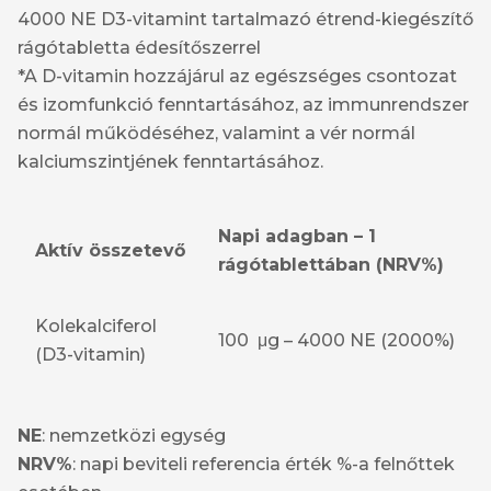
4000 NE D3-vitamint tartalmazó étrend-kiegészítő
rágótabletta édesítőszerrel
*A D-vitamin hozzájárul az egészséges csontozat
és izomfunkció fenntartásához, az immunrendszer
normál működéséhez, valamint a vér normál
kalciumszintjének fenntartásához.
Napi adagban – 1
Aktív összetevő
rágótablettában (NRV%)
Kolekalciferol
100 μg – 4000 NE (2000%)
(D3-vitamin)
NE
: nemzetközi egység
NRV%
: napi beviteli referencia érték %-a felnőttek