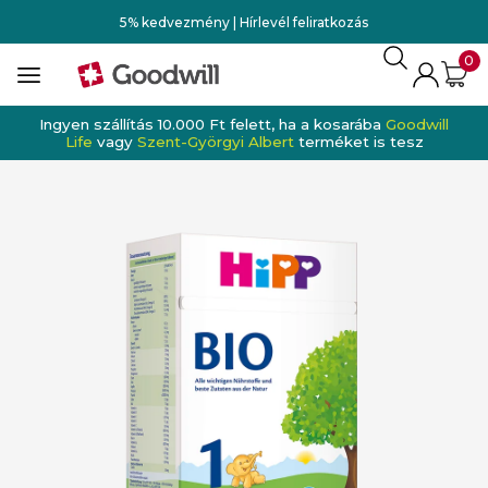
5% kedvezmény | Hírlevél feliratkozás
0
Ingyen szállítás 10.000 Ft felett, ha a kosarába
Goodwill
Life
vagy
Szent-Györgyi Albert
terméket is tesz