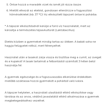
Öntse hozzá a maradék vizet és ismét jól rázza össze.
Mielőtt elkezdi az etetést, gondosan ellenőrizze a fogyasztási
hőmérsékletet (kb. 37 °C)! Az elkészített tápszert öntse ki pohárba.
* A tápszer elkészítésénél kerülje a forró víz használatát, mert az
károsítja a természetes tejsavkultúrát (Laktobacillus).
Etetés közben a gyermeket mindig tartsa az ölében. A babát soha ne
hagyja felügyelet nélkül, mert félrenyelhet.
Használat után a tasakot zárja vissza és tisztítsa meg a cumit, az üveget
és a kupakot! A tasak tartalmát a felbontástól számított 3 héten belül
használja fel.
A gyermek egészsége és a fogszuvasodás elkerülése érdekében
mielőbb szoktassa hozzá gyermekét a pohárból való ivásra.
A tápszer helytelen, a használati utasítástól eltérő elkészítése vagy
tárolása és az orvos, védőnő javaslatától eltérő alkalmazása a gyermek
megbetegedéséhez vezethet.