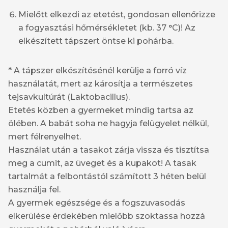
Mielőtt elkezdi az etetést, gondosan ellenőrizze
a fogyasztási hőmérsékletet (kb. 37 °C)! Az
elkészített tápszert öntse ki pohárba.
* A tápszer elkészítésénél kerülje a forró víz
használatát, mert az károsítja a természetes
tejsavkultúrát (Laktobacillus).
Etetés közben a gyermeket mindig tartsa az
ölében. A babát soha ne hagyja felügyelet nélkül,
mert félrenyelhet.
Használat után a tasakot zárja vissza és tisztítsa
meg a cumit, az üveget és a kupakot! A tasak
tartalmát a felbontástól számított 3 héten belül
használja fel.
A gyermek egészsége és a fogszuvasodás
elkerülése érdekében mielőbb szoktassa hozzá