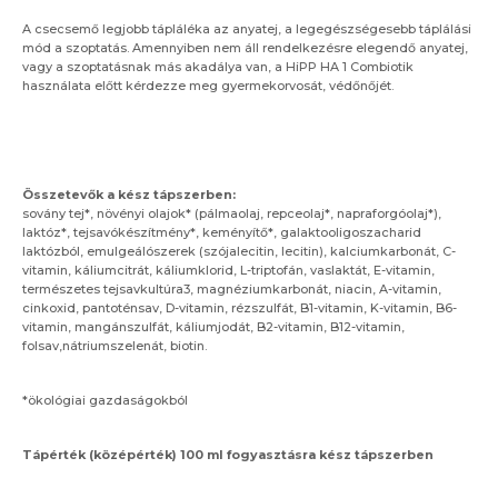
A csecsemő legjobb tápláléka az anyatej, a legegészségesebb táplálási
mód a szoptatás. Amennyiben nem áll rendelkezésre elegendő anyatej,
vagy a szoptatásnak más akadálya van, a HiPP HA 1 Combiotik
használata előtt kérdezze meg gyermekorvosát, védőnőjét.
Összetevők a kész tápszerben:
sovány tej*, növényi olajok* (pálmaolaj, repceolaj*, napraforgóolaj*),
laktóz*, tejsavókészítmény*, keményítő*, galaktooligoszacharid
laktózból, emulgeálószerek (szójalecitin, lecitin), kalciumkarbonát, C-
vitamin, káliumcitrát, káliumklorid, L-triptofán, vaslaktát, E-vitamin,
természetes tejsavkultúra3, magnéziumkarbonát, niacin, A-vitamin,
cinkoxid, pantoténsav, D-vitamin, rézszulfát, B1-vitamin, K-vitamin, B6-
vitamin, mangánszulfát, káliumjodát, B2-vitamin, B12-vitamin,
folsav,nátriumszelenát, biotin.
*ökológiai gazdaságokból
Tápérték (középérték) 100 ml fogyasztásra kész tápszerben