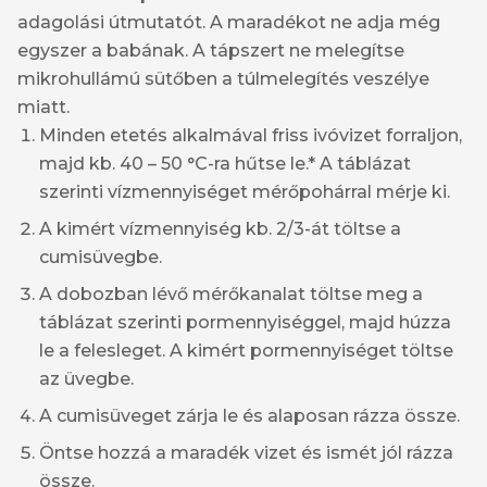
adagolási útmutatót. A maradékot ne adja még
egyszer a babának. A tápszert ne melegítse
mikrohullámú sütőben a túlmelegítés veszélye
miatt.
Minden etetés alkalmával friss ivóvizet forraljon,
majd kb. 40 – 50 °C-ra hűtse le.* A táblázat
szerinti vízmennyiséget mérőpohárral mérje ki.
A kimért vízmennyiség kb. 2/3-át töltse a
cumisüvegbe.
A dobozban lévő mérőkanalat töltse meg a
táblázat szerinti pormennyiséggel, majd húzza
le a felesleget. A kimért pormennyiséget töltse
az üvegbe.
A cumisüveget zárja le és alaposan rázza össze.
Öntse hozzá a maradék vizet és ismét jól rázza
össze.