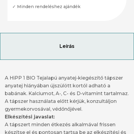
✓ Minden rendeléshez ajándék
Leírás
A HiPP 1 BIO Tejalapú anyatej-kiegészítő tápszer
anyatej hiányában újszülött kortól adható a
babának. Kalciumot, A-, C- és D-vitamint tartalmaz.
A tápszer használata előtt kérjük, konzultáljon
gyermekorvosával, védőnőjével.
Elkészítési javaslat:
A tápszert minden étkezés alkalmával frissen
készítse el és pontosan tartsa be az elkészítési és