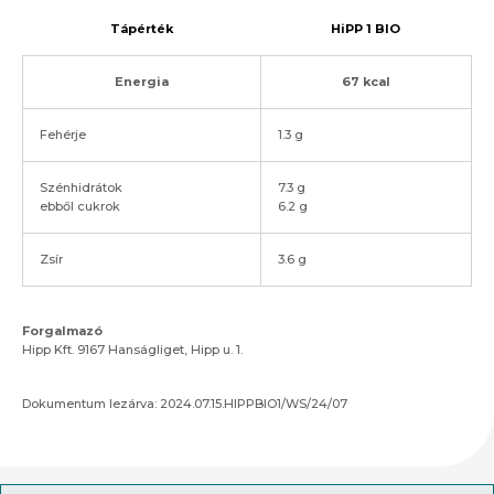
Tápérték
HiPP 1 BIO
Energia
67 kcal
Fehérje
1.3 g
Szénhidrátok
7.3 g
ebből cukrok
6.2 g
Zsír
3.6 g
Forgalmazó
Hipp Kft. 9167 Hanságliget, Hipp u. 1.
Dokumentum lezárva: 2024.07.15.HIPPBIO1/WS/24/07