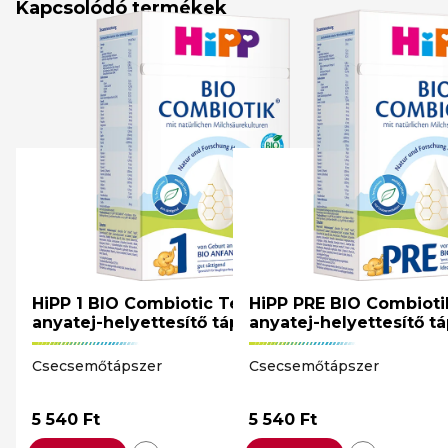
Kapcsolódó termékek
HiPP 1 BIO Combiotic Tejalapú
HiPP PRE BIO Combioti
anyatej-helyettesítő tápszer
anyatej-helyettesítő t
Csecsemőtápszer
Csecsemőtápszer
5 540
Ft
5 540
Ft