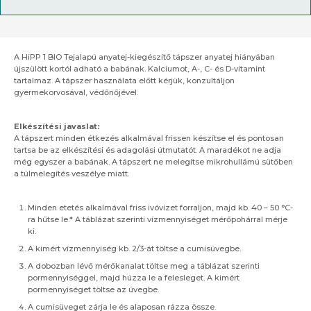
A HiPP 1 BIO Tejalapú anyatej-kiegészítő tápszer anyatej hiányában
újszülött kortól adható a babának. Kalciumot, A-, C- és D-vitamint
tartalmaz. A tápszer használata előtt kérjük, konzultáljon
gyermekorvosával, védőnőjével.
Elkészítési javaslat:
A tápszert minden étkezés alkalmával frissen készítse el és pontosan
tartsa be az elkészítési és adagolási útmutatót. A maradékot ne adja
még egyszer a babának. A tápszert ne melegítse mikrohullámú sütőben
a túlmelegítés veszélye miatt.
Minden etetés alkalmával friss ivóvizet forraljon, majd kb. 40 – 50 °C-
ra hűtse le.* A táblázat szerinti vízmennyiséget mérőpohárral mérje
ki.
A kimért vízmennyiség kb. 2/3-át töltse a cumisüvegbe.
A dobozban lévő mérőkanalat töltse meg a táblázat szerinti
pormennyiséggel, majd húzza le a felesleget. A kimért
pormennyiséget töltse az üvegbe.
A cumisüveget zárja le és alaposan rázza össze.