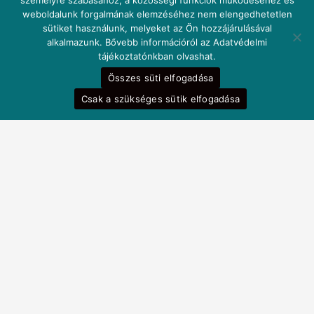
személyre szabásához, a közösségi funkciók működéséhez és
weboldalunk forgalmának elemzéséhez nem elengedhetetlen
sütiket használunk, melyeket az Ön hozzájárulásával
alkalmazunk. Bővebb információról az Adatvédelmi
tájékoztatónkban olvashat.
Összes süti elfogadása
Csak a szükséges sütik elfogadása