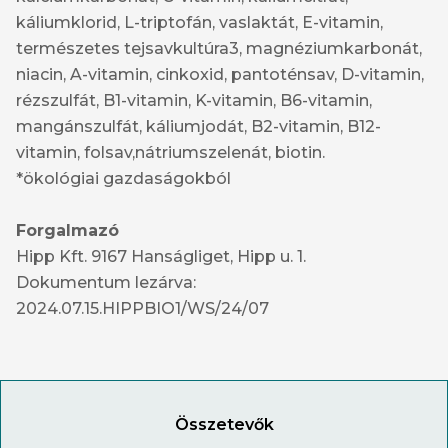
káliumklorid, L-triptofán, vaslaktát, E-vitamin,
természetes tejsavkultúra3, magnéziumkarbonát,
niacin, A-vitamin, cinkoxid, pantoténsav, D-vitamin,
rézszulfát, B1-vitamin, K-vitamin, B6-vitamin,
mangánszulfát, káliumjodát, B2-vitamin, B12-
vitamin, folsav,nátriumszelenát, biotin.
*ökológiai gazdaságokból
Forgalmazó
Hipp Kft. 9167 Hanságliget, Hipp u. 1.
Dokumentum lezárva:
2024.07.15.HIPPBIO1/WS/24/07
Összetevők