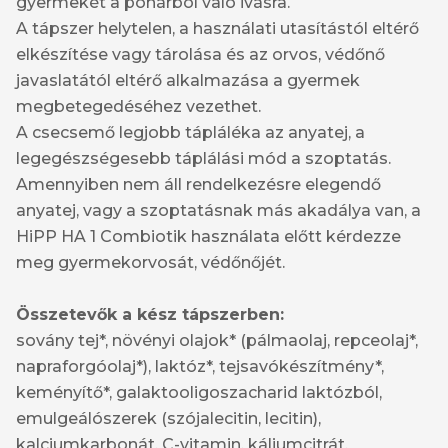
gyermekét a pohárból való ivásra.
A tápszer helytelen, a használati utasítástól eltérő
elkészítése vagy tárolása és az orvos, védőnő
javaslatától eltérő alkalmazása a gyermek
megbetegedéséhez vezethet.
A csecsemő legjobb tápláléka az anyatej, a
legegészségesebb táplálási mód a szoptatás.
Amennyiben nem áll rendelkezésre elegendő
anyatej, vagy a szoptatásnak más akadálya van, a
HiPP HA 1 Combiotik használata előtt kérdezze
meg gyermekorvosát, védőnőjét.
Összetevők a kész tápszerben:
sovány tej*, növényi olajok* (pálmaolaj, repceolaj*,
napraforgóolaj*), laktóz*, tejsavókészítmény*,
keményítő*, galaktooligoszacharid laktózból,
emulgeálószerek (szójalecitin, lecitin),
kalciumkarbonát, C-vitamin, káliumcitrát,