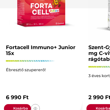
Fortacell Immuno+ Junior
Szent-G
15x
mg C-vi
rágótab
Ébresztő szupererő!
3 éves kort
6 990
Ft
2 990
F
Kosárba
Kosárb