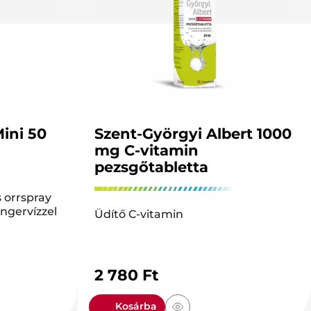
ini 50
Szent-Györgyi Albert 1000
mg C-vitamin
pezsgőtabletta
 orrspray
ngervízzel
Üdítő C-vitamin
2 780
Ft
Kosárba