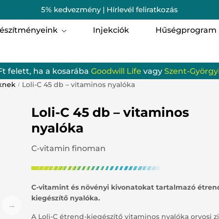
5% kedvezmény | Hírlevél feliratkozás
észítményeink
Injekciók
Hűségprogram
i egészség
Férfi egészség
Ft felett, ha a kosarába
Goodwill Life
vagy
Szent-Györgyi
omagok
Szent-Györgyi Albert 
knek
Loli-C 45 db – vitaminos nyalóka
/
munrendszer
Porcerősítő, csont-, iz
Loli-C 45 db – vitaminos
zgásszervi termékek
Szem, Látás
nyalóka
gzés
Hallás
C-vitamin finoman
batervezés
Gyerekeknek
C-vitamint és növényi kivonatokat tartalmazó étren
ellemi frissesség és egyensúly
Emésztőrendszer
kiegészítő nyalóka.
odwill Life termékek
Vérkeringés
A Loli-C étrend-kiegészítő vitaminos nyalóka orvosi zil