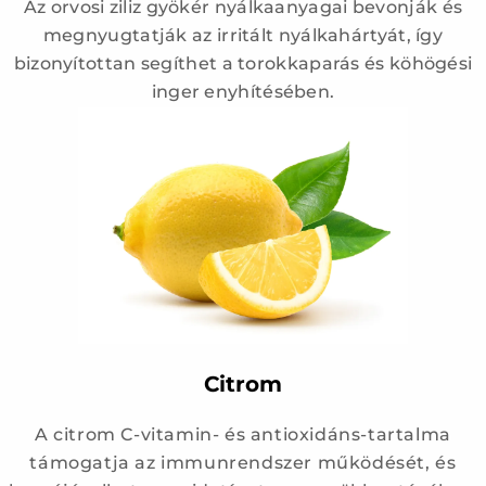
Az orvosi ziliz gyökér nyálkaanyagai bevonják és
megnyugtatják az irritált nyálkahártyát, így
bizonyítottan segíthet a torokkaparás és köhögési
inger enyhítésében.
Citrom
A citrom C-vitamin- és antioxidáns-tartalma
támogatja az immunrendszer működését, és