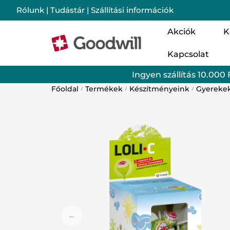
Rólunk
|
Tudástár
|
Szállítási információk
Akciók
K
Kapcsolat
Nő
Ingyen szállítás 10.000 
Cs
Főoldal
Termékek
Készítményeink
Gyereke
/
/
/
Im
Mo
Lé
Ba
Sz
Go