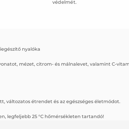
védelmét.
iegészítő nyalóka
kivonatot, mézet, citrom- és málnalevet, valamint C-vita
tt, változatos étrendet és az egészséges életmódot.
en, legfeljebb 25 °C hőmérsékleten tartandó!