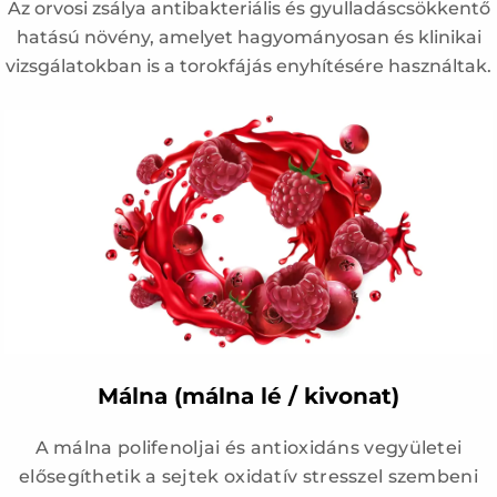
Az orvosi zsálya antibakteriális és gyulladáscsökkentő
hatású növény, amelyet hagyományosan és klinikai
vizsgálatokban is a torokfájás enyhítésére használtak.
Málna (málna lé / kivonat)
A málna polifenoljai és antioxidáns vegyületei
elősegíthetik a sejtek oxidatív stresszel szembeni