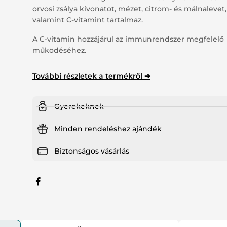
orvosi zsálya kivonatot, mézet, citrom- és málnalevet,
tsúlykontroll
Haj, bőr, köröm
valamint C-vitamint tartalmaz.
A C-vitamin hozzájárul az immunrendszer megfelelő
jzsmirigy
Speciális támogatás
működéséhez.
ny nélkül kapható gyógyszerek
További részletek a termékről ➔
Gyerekeknek
Minden rendeléshez ajándék
Biztonságos vásárlás