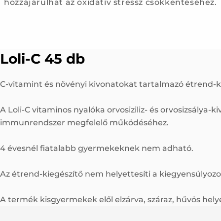
hozzájárulhat az oxidatív stressz csökkentéséhez.
Loli-C 45 db
C-vitamint és növényi kivonatokat tartalmazó étrend-k
A Loli-C vitaminos nyalóka orvosiziliz- és orvosizsálya-
immunrendszer megfelelő működéséhez.
4 évesnél fiatalabb gyermekeknek nem adható.
Az étrend-kiegészítő nem helyettesíti a kiegyensúlyozo
A termék kisgyermekek elől elzárva, száraz, hűvös hely