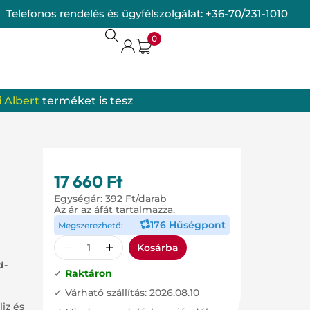
Telefonos rendelés és ügyfélszolgálat:
+36-70/231-1010
0
 Albert
terméket is tesz
termékek
omrendszer
17 660
Ft
Egységár:
392
Ft
/darab
Az ár az áfát tartalmazza.
176 Hűségpont
Megszerezhető:
Kosárba
d-
✓
Raktáron
✓ Várható szállítás: 2026.08.10
iz és