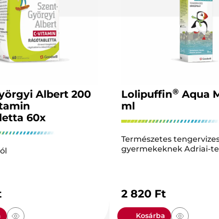
®
yörgyi Albert 200
Lolipuffin
Aqua M
tamin
ml
letta 60x
Természetes tengervizes
gyermekeknek Adriai-te
ól
t
2 820
Ft
a
Kosárba