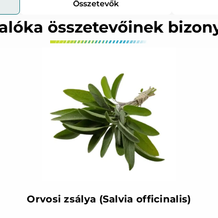
Összetevők
yalóka összetevőinek bizony
Orvosi zsálya (Salvia officinalis)