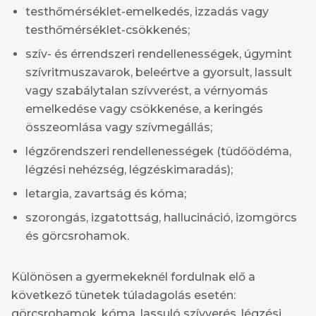
testhőmérséklet-emelkedés, izzadás vagy
testhőmérséklet-csökkenés;
szív- és érrendszeri rendellenességek, úgymint
szívritmuszavarok, beleértve a gyorsult, lassult
vagy szabálytalan szívverést, a vérnyomás
emelkedése vagy csökkenése, a keringés
összeomlása vagy szívmegállás;
légzőrendszeri rendellenességek (tüdőödéma,
légzési nehézség, légzéskimaradás);
letargia, zavartság és kóma;
szorongás, izgatottság, hallucináció, izomgörcs
és görcsrohamok.
Különösen a gyermekeknél fordulnak elő a
következő tünetek túladagolás esetén:
görcsrohamok, kóma, lassuló szívverés, légzési