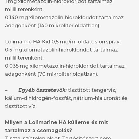
1 mg xilometazolin‑hidrokloridot tartalmaz
milliliterenként.
0,140 mg xilometazolin‑hidrokloridot tartalmaz
adagonként (140 mikroliter oldatban).
Lolimarine HA Kid 0,5 mg/ml oldatos orrspray
:
0,5 mg xilometazolin‑hidrokloridot tartalmaz
milliliterenként.
0,035 mg xilometazolin-hidrokloridot tartalmaz
adagonként (70 mikroliter oldatban).
–
Egyéb összetevők
:
tisztított tengervíz,
kálium-dihidrogén-foszfát, nátrium-hialuronát és
tisztított víz.
Milyen a Lolimarine HA külleme és mit
tartalmaz a csomagolás?
Tiszta, színtelen oldat. Tartósítószert nem