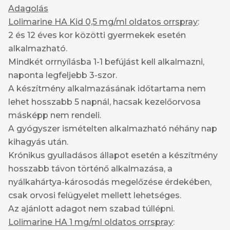
Adagolás
Lolimarine HA Kid 0,5 mg/ml oldatos orrspray
:
2 és 12 éves kor közötti gyermekek esetén
alkalmazható.
Mindkét orrnyílásba 1-1 befújást kell alkalmazni,
naponta legfeljebb 3-szor.
A készítmény alkalmazásának időtartama nem
lehet hosszabb 5 napnál, hacsak kezelőorvosa
másképp nem rendeli.
A gyógyszer ismételten alkalmazható néhány nap
kihagyás után.
Krónikus gyulladásos állapot esetén a készítmény
hosszabb távon történő alkalmazása, a
nyálkahártya-károsodás megelőzése érdekében,
csak orvosi felügyelet mellett lehetséges.
Az ajánlott adagot nem szabad túllépni.
Lolimarine HA 1 mg/ml oldatos orrspray
: