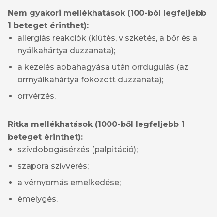
Nem gyakori mellékhatások (100-ból legfeljebb
1 beteget érinthet):
allergiás reakciók (kiütés, viszketés, a bőr és a
nyálkahártya duzzanata);
a kezelés abbahagyása után orrdugulás (az
orrnyálkahártya fokozott duzzanata);
orrvérzés.
Ritka mellékhatások (1000-ből legfeljebb 1
beteget érinthet):
szívdobogásérzés (palpitáció);
szapora szívverés;
a vérnyomás emelkedése;
émelygés.