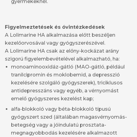
gyermekeknél.
Figyelmeztetések és óvintézkedések
A Lolimarine HA alkalmazása előtt beszéljen
kezelőorvosával vagy gyógyszerészével.
A Lolimarine HA csak az előny-kockázat arány
szigorú figyelembevételével alkalmazható, ha:
monoaminooxidáz-gátló (MAO-gátló, például
tranilcipromin és moklobemid, a depresszió
kezelésére szolgáló gyógyszerek), triciklusos
antidepresszáns vagy egyéb, a vérnyomást
emelő gyógyszeres kezelést kap;
alfa-blokkoló vagy béta-blokkoló típusú
gyógyszert szed (általában magasvérnyomás-
betegség vagy a jóindulatú prosztata-
megnagyobbodás kezelésére alkalmazott