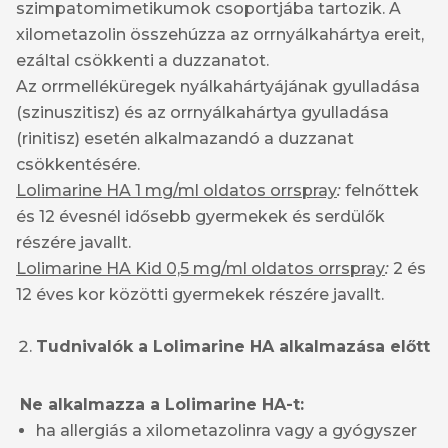
szimpatomimetikumok csoportjába tartozik. A
xilometazolin összehúzza az orrnyálkahártya ereit,
ezáltal csökkenti a duzzanatot.
Az orrmelléküregek nyálkahártyájának gyulladása
(szinuszitisz) és az orrnyálkahártya gyulladása
(rinitisz) esetén alkalmazandó a duzzanat
csökkentésére.
Lolimarine HA 1 mg/ml oldatos orrspray
:
felnőttek
és 12 évesnél idősebb gyermekek és serdülők
részére javallt.
Lolimarine HA Kid 0,5 mg/ml oldatos orrspray
:
2 és
12 éves kor közötti gyermekek részére javallt.
Tudnivalók a Lolimarine HA alkalmazása előtt
Ne alkalmazza a Lolimarine HA-t:
ha allergiás a xilometazolinra vagy a gyógyszer