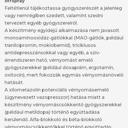
orrspray
Feltétlenül tájékoztassa gyógyszerészét a jelenleg
vagy nemrégiben szedett, valamint szedni
tervezett egyéb gyógyszereiről.
A készítmény egyidejű alkalmazása nem javasolt
monoaminooxidáz-gátlókkal (MAO-gátlók, például
tranilcipromin, moklobemid), triciklusos
antidepresszánsokkal vagy egyéb, a szív-
érrendszeren ható, vérnyomást emelő
gyógyszerekkel (például doxaprám, ergotamin,
oxitocin), mert fokozzák egymás vérnyomásnövelő
hatását.
A xilometazolin potenciális vérnyomásemelő
(úgynevezett vazopresszor) hatása miatt a
készítmény vérnyomáscsökkentő gyógyszerekkel
(például metildopa) történő együttadása
kerülendő. Alfa-blokkoló és béta-blokkoló
vérnyomáscsökkentőkkel történő együttadás