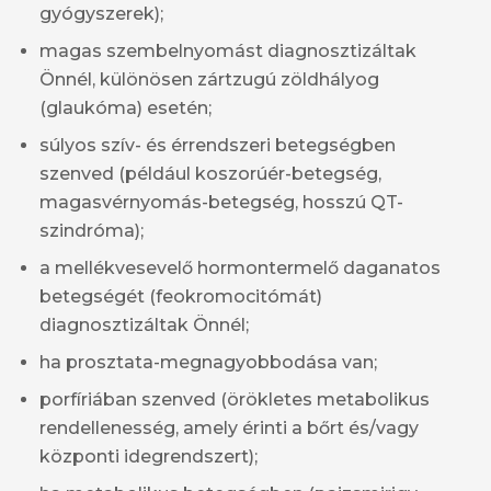
gyógyszerek);
magas szembelnyomást diagnosztizáltak
Önnél, különösen zártzugú zöldhályog
(glaukóma) esetén;
súlyos szív- és érrendszeri betegségben
szenved (például koszorúér-betegség,
magasvérnyomás-betegség, hosszú QT-
szindróma);
a mellékvesevelő hormontermelő daganatos
betegségét (feokromocitómát)
diagnosztizáltak Önnél;
ha prosztata-megnagyobbodása van;
porfíriában szenved (örökletes metabolikus
rendellenesség, amely érinti a bőrt és/vagy
központi idegrendszert);