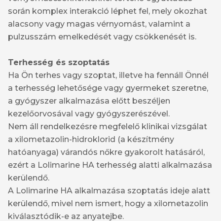
során komplex interakció léphet fel, mely okozhat
alacsony vagy magas vérnyomást, valamint a
pulzusszám emelkedését vagy csökkenését is.
Terhesség és szoptatás
Ha Ön terhes vagy szoptat, illetve ha fennáll Önnél
a terhesség lehetősége vagy gyermeket szeretne,
a gyógyszer alkalmazása előtt beszéljen
kezelőorvosával vagy gyógyszerészével.
Nem áll rendelkezésre megfelelő klinikai vizsgálat
a xilometazolin-hidroklorid (a készítmény
hatóanyaga) várandós nőkre gyakorolt hatásáról,
ezért a Lolimarine HA terhesség alatti alkalmazása
kerülendő.
A Lolimarine HA alkalmazása szoptatás ideje alatt
kerülendő, mivel nem ismert, hogy a xilometazolin
kiválasztódik-e az anyatejbe.