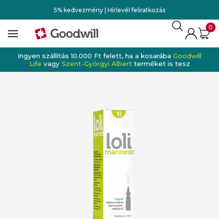
5% kedvezmény | Hírlevél feliratkozás
0
Ingyen szállítás 10.000 Ft felett, ha a kosarába
Goodwill
Life
vagy
Szent-Györgyi Albert
terméket is tesz