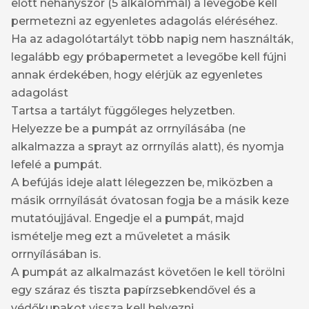
előtt néhányszor (5 alkalommal) a levegőbe kell
permetezni az egyenletes adagolás eléréséhez.
Ha az adagolótartályt több napig nem használták,
legalább egy próbapermetet a levegőbe kell fújni
annak érdekében, hogy elérjük az egyenletes
adagolást
Tartsa a tartályt függőleges helyzetben.
Helyezze be a pumpát az orrnyílásába (ne
alkalmazza a sprayt az orrnyílás alatt), és nyomja
lefelé a pumpát.
A befújás ideje alatt lélegezzen be, miközben a
másik orrnyílását óvatosan fogja be a másik keze
mutatóujjával. Engedje el a pumpát, majd
ismételje meg ezt a műveletet a másik
orrnyílásában is.
A pumpát az alkalmazást követően le kell törölni
egy száraz és tiszta papírzsebkendővel és a
védőkupakot vissza kell helyezni.