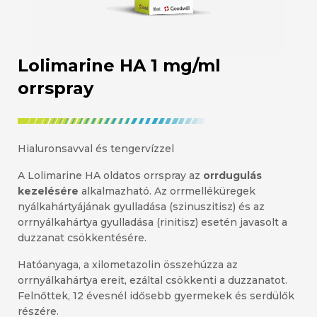
Lolimarine HA 1 mg/ml
orrspray
Hialuronsavval és tengervízzel
A Lolimarine HA oldatos orrspray az
orrdugulás
kezelésére
alkalmazható. Az orrmelléküregek
nyálkahártyájának gyulladása (szinuszitisz) és az
orrnyálkahártya gyulladása (rinitisz) esetén javasolt a
duzzanat csökkentésére.
Hatóanyaga, a xilometazolin összehúzza az
orrnyálkahártya ereit, ezáltal csökkenti a duzzanatot.
Felnőttek, 12 évesnél idősebb gyermekek és serdülők
részére.