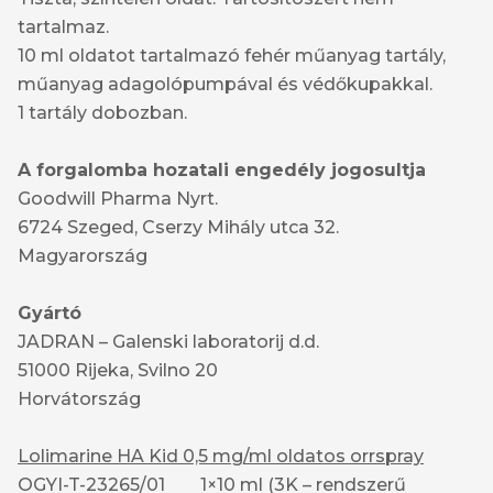
tartalmaz.
10 ml oldatot tartalmazó fehér műanyag tartály,
műanyag adagolópumpával és védőkupakkal.
1 tartály dobozban.
A forgalomba hozatali engedély jogosultja
Goodwill Pharma Nyrt.
6724 Szeged, Cserzy Mihály utca 32.
Magyarország
Gyártó
JADRAN – Galenski laboratorij d.d.
51000 Rijeka, Svilno 20
Horvátország
Lolimarine HA Kid 0,5 mg/ml oldatos orrspray
OGYI-T-23265/01 1×10 ml (3K – rendszerű