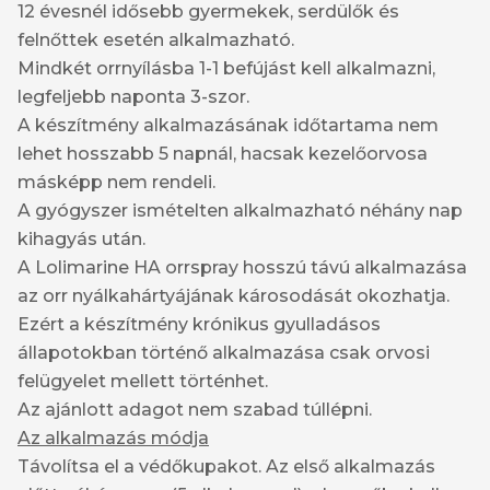
12 évesnél idősebb gyermekek, serdülők és
felnőttek esetén alkalmazható.
Mindkét orrnyílásba 1-1 befújást kell alkalmazni,
legfeljebb naponta 3-szor.
A készítmény alkalmazásának időtartama nem
lehet hosszabb 5 napnál, hacsak kezelőorvosa
másképp nem rendeli.
A gyógyszer ismételten alkalmazható néhány nap
kihagyás után.
A Lolimarine HA orrspray hosszú távú alkalmazása
az orr nyálkahártyájának károsodását okozhatja.
Ezért a készítmény krónikus gyulladásos
állapotokban történő alkalmazása csak orvosi
felügyelet mellett történhet.
Az ajánlott adagot nem szabad túllépni.
Az alkalmazás módja
Távolítsa el a védőkupakot. Az első alkalmazás