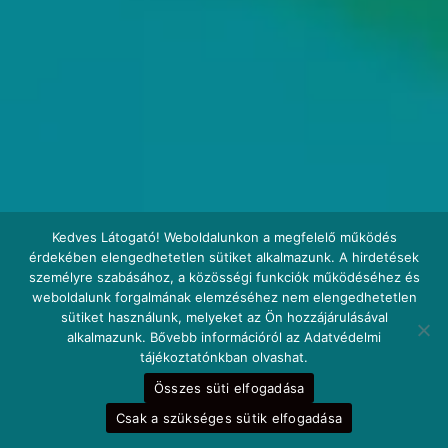
Kedves Látogató! Weboldalunkon a megfelelő működés
érdekében elengedhetetlen sütiket alkalmazunk. A hirdetések
személyre szabásához, a közösségi funkciók működéséhez és
weboldalunk forgalmának elemzéséhez nem elengedhetetlen
sütiket használunk, melyeket az Ön hozzájárulásával
alkalmazunk. Bővebb információról az Adatvédelmi
tájékoztatónkban olvashat.
Összes süti elfogadása
Csak a szükséges sütik elfogadása