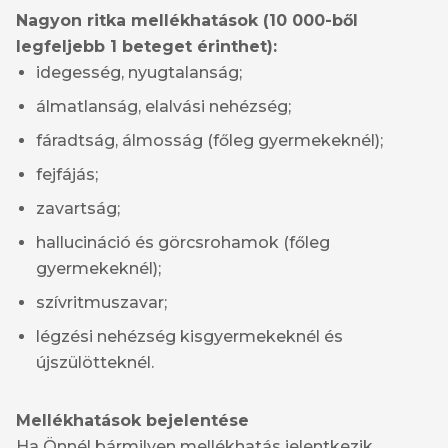
Nagyon ritka mellékhatások (10 000-ből
legfeljebb 1 beteget érinthet):
idegesség, nyugtalanság;
álmatlanság, elalvási nehézség;
fáradtság, álmosság (főleg gyermekeknél);
fejfájás;
zavartság;
hallucináció és görcsrohamok (főleg
gyermekeknél);
szívritmuszavar;
légzési nehézség kisgyermekeknél és
újszülötteknél.
Mellékhatások bejelentése
Ha Önnél bármilyen mellékhatás jelentkezik,