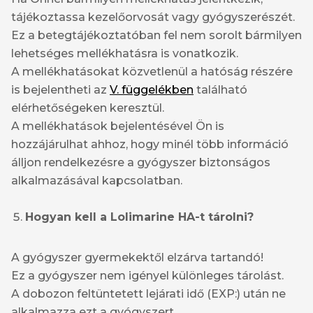
tájékoztassa kezelőorvosát vagy gyógyszerészét.
Ez a betegtájékoztatóban fel nem sorolt bármilyen
lehetséges mellékhatásra is vonatkozik.
A mellékhatásokat közvetlenül a hatóság részére
is bejelentheti az
V. függelékben
található
elérhetőségeken keresztül.
A mellékhatások bejelentésével Ön is
hozzájárulhat ahhoz, hogy minél több információ
álljon rendelkezésre a gyógyszer biztonságos
alkalmazásával kapcsolatban.
Hogyan kell a Lolimarine HA-t tárolni?
A gyógyszer gyermekektől elzárva tartandó!
Ez a gyógyszer nem igényel különleges tárolást.
A dobozon feltüntetett lejárati idő (EXP:) után ne
alkalmazza ezt a gyógyszert.