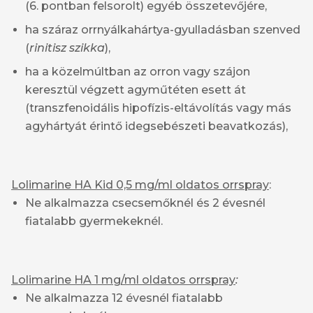
(6. pontban felsorolt) egyéb összetevőjére,
ha száraz orrnyálkahártya-gyulladásban szenved
(
rinitisz szikka
),
ha a közelmúltban az orron vagy szájon
keresztül végzett agyműtéten esett át
(transzfenoidális hipofízis-eltávolítás vagy más
agyhártyát érintő idegsebészeti beavatkozás),
Lolimarine HA Kid 0,5 mg/ml oldatos orrspray
:
Ne alkalmazza csecsemőknél és 2 évesnél
fiatalabb gyermekeknél.
Lolimarine HA 1 mg/ml oldatos orrspray
:
Ne alkalmazza 12 évesnél fiatalabb