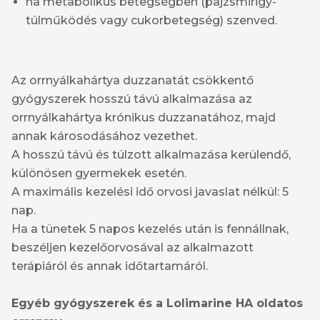
ha metabolikus betegségben (pajzsmirigy-
túlműködés vagy cukorbetegség) szenved.
Az orrnyálkahártya duzzanatát csökkentő
gyógyszerek hosszú távú alkalmazása az
orrnyálkahártya krónikus duzzanatához, majd
annak károsodásához vezethet.
A hosszú távú és túlzott alkalmazása kerülendő,
különösen gyermekek esetén.
A maximális kezelési idő orvosi javaslat nélkül: 5
nap.
Ha a tünetek 5 napos kezelés után is fennállnak,
beszéljen kezelőorvosával az alkalmazott
terápiáról és annak időtartamáról.
Egyéb gyógyszerek és a Lolimarine HA oldatos