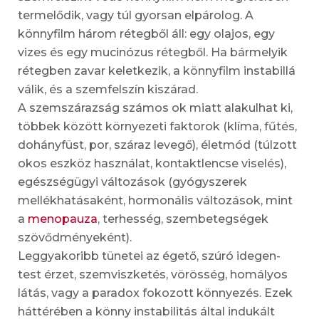
termelődik, vagy túl gyorsan elpárolog. A
könnyfilm három rétegből áll: egy olajos, egy
vizes és egy mucinózus rétegből. Ha bármelyik
rétegben zavar keletkezik, a könnyfilm instabillá
válik, és a szemfelszín kiszárad.
A szemszárazság számos ok miatt alakulhat ki,
többek között környezeti faktorok (klíma, fűtés,
dohányfüst, por, száraz levegő), életmód (túlzott
okos eszköz használat, kontaktlencse viselés),
egészségügyi változások (gyógyszerek
mellékhatásaként, hormonális változások, mint
a
menopauza
, terhesség, szembetegségek
szövődményeként).
Leggyakoribb tünetei az égető, szúró idegen-
test érzet, szemviszketés, vörösség, homályos
látás, vagy a paradox fokozott könnyezés. Ezek
háttérében a könny instabilitás által indukált