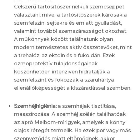
Célszerű tartósítószer nélküli szemcseppet
választani, mivel a tartósítószerek károsak a
szemfelszíni sejtekre és emiatt gyulladást,
valamint további szemszárazságot okozhat.
A műkönnyek között találhatunk olyan
modern természetes aktív összetevőket, mint
a trehalóz, az ektoin és a fukoidán. Ezek
ozmoprotektív tulajdonságainak
köszönhetően intenzíven hidratálják a
szemfelszínt és fokozzák a szaruhártya
ellenállóképességét a kiszáradással szemben.
Szemhéjhigiénia:
a szemhéjak tisztítása,
masszírozása. A szemhéj szélén találhatóak
az apró Meibom-mirigyek, amelyek a könny
olajos rétegét termelik. Ha ezek por vagy más
szennyeződés miatt eltömődnek, akkor