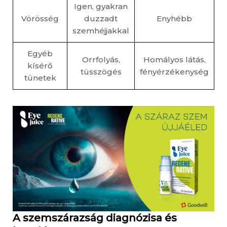
Igen, gyakran
Vörösség
duzzadt
Enyhébb
szemhéjjakkal
Egyéb
Orrfolyás,
Homályos látás,
kísérő
tüsszögés
fényérzékenység
tünetek
A szemszárazság diagnózisa és