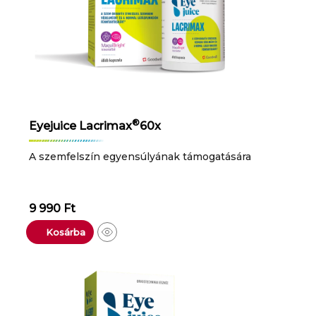
®
Eyejuice Lacrimax
60x
A szemfelszín egyensúlyának támogatására
9 990
Ft
Kosárba