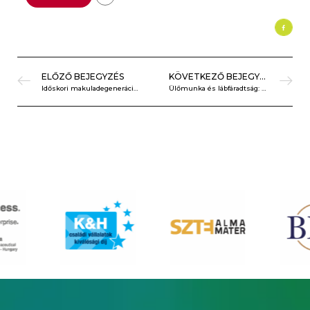
ELŐZŐ BEJEGYZÉS
KÖVETKEZŐ BEJEGYZÉS
Időskori makuladegeneráció, mint a vakság leggyakoribb oka
Ülőmunka és lábfáradtság: Miért érzi nehéznek a lábait?