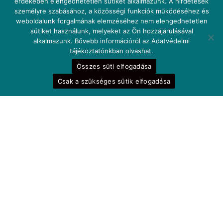
érdekében elengedhetetlen sütiket alkalmazunk. A hirdetések
személyre szabásához, a közösségi funkciók működéséhez és
weboldalunk forgalmának elemzéséhez nem elengedhetetlen
sütiket használunk, melyeket az Ön hozzájárulásával
alkalmazunk. Bővebb információról az Adatvédelmi
tájékoztatónkban olvashat.
Összes süti elfogadása
Csak a szükséges sütik elfogadása