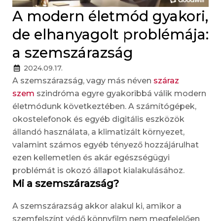
A modern életmód gyakori,
de elhanyagolt problémája:
a szemszárazság
2024.09.17.
A szemszárazság, vagy más néven
száraz
szem
szindróma egyre gyakoribbá válik modern
életmódunk következtében. A számítógépek,
okostelefonok és egyéb digitális eszközök
állandó használata, a klimatizált környezet,
valamint számos egyéb tényező hozzájárulhat
ezen kellemetlen és akár egészségügyi
problémát is okozó állapot kialakulásához.
Mi a szemszárazság?
A szemszárazság akkor alakul ki, amikor a
szemfelszínt védő könnyfilm nem megfelelően