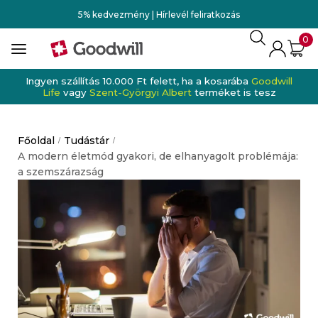
5% kedvezmény | Hírlevél feliratkozás
0
Ingyen szállítás 10.000 Ft felett, ha a kosarába
Goodwill
Life
vagy
Szent-Györgyi Albert
terméket is tesz
Főoldal
Tudástár
/
/
A modern életmód gyakori, de elhanyagolt problémája:
a szemszárazság