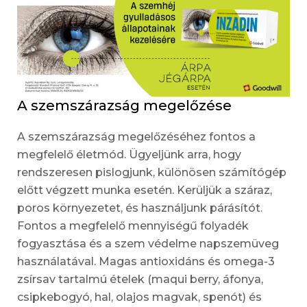
A szemszárazság megelőzése
A szemszárazság megelőzéséhez fontos a
megfelelő életmód. Ügyeljünk arra, hogy
rendszeresen pislogjunk, különösen számítógép
előtt végzett munka esetén. Kerüljük a száraz,
poros környezetet, és használjunk párásítót.
Fontos a megfelelő mennyiségű folyadék
fogyasztása és a szem védelme napszemüveg
használatával. Magas antioxidáns és omega-3
zsírsav tartalmú ételek (maqui berry, áfonya,
csipkebogyó, hal, olajos magvak, spenót) és