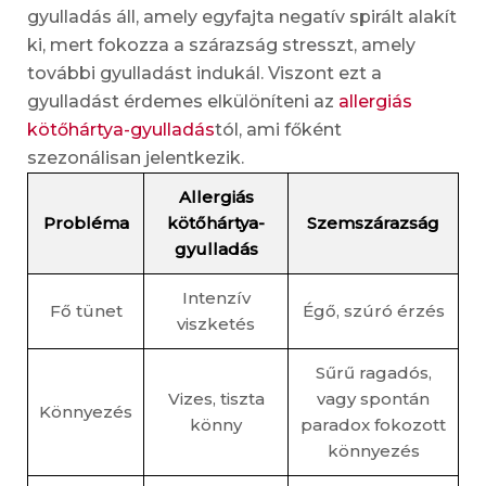
gyulladás áll, amely egyfajta negatív spirált alakít
ki, mert fokozza a szárazság stresszt, amely
további gyulladást indukál. Viszont ezt a
gyulladást érdemes elkülöníteni az
allergiás
kötőhártya-gyulladás
tól, ami főként
szezonálisan jelentkezik.
Allergiás
Probléma
kötőhártya-
Szemszárazság
gyulladás
Intenzív
Fő tünet
Égő, szúró érzés
viszketés
Sűrű ragadós,
Vizes, tiszta
vagy spontán
Könnyezés
könny
paradox fokozott
könnyezés