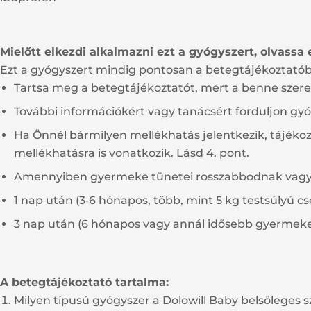
Mielőtt elkezdi alkalmazni ezt a gyógyszert, olvassa
Ezt a gyógyszert mindig pontosan a betegtájékoztatób
Tartsa meg a betegtájékoztatót, mert a benne szere
További információkért vagy tanácsért forduljon gy
Ha Önnél bármilyen mellékhatás jelentkezik, tájéko
mellékhatásra is vonatkozik. Lásd 4. pont.
Amennyiben gyermeke tünetei rosszabbodnak vag
1 nap után (3‑6 hónapos, több, mint 5 kg testsúlyú 
3 nap után (6 hónapos vagy annál idősebb gyermekek
A betegtájékoztató tartalma:
Milyen típusú gyógyszer a Dolowill Baby belsőleges