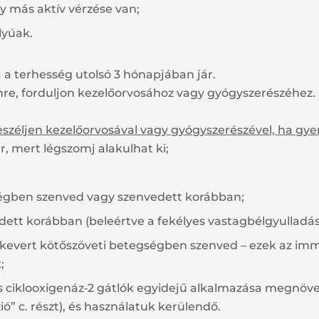
y más aktív vérzése van;
lyúak.
a a terhesség utolsó 3 hónapjában jár.
re, forduljon kezelőorvosához vagy gyógyszerészéhez.
beszéljen kezelőorvosával vagy gyógyszerészével, ha gy
r, mert légszomj alakulhat ki;
gben szenved vagy szenvedett korábban;
tt korábban (beleértve a fekélyes vastagbélgyulladás
kevert kötőszöveti betegségben szenved – ezek az imm
;
s ciklooxigenáz‑2 gátlók egyidejű alkalmazása megnöve
ó” c. részt), és használatuk kerülendő.