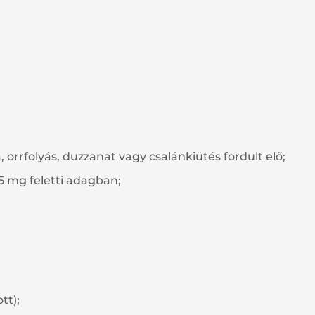
 orrfolyás, duzzanat vagy csalánkiütés fordult elő;
5 mg feletti adagban;
tt);