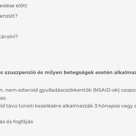
edése előtt
penziót?
tárolni?
es szuszpenzió és milyen betegségek esetén alkalma
ún. nem‑szteroid gyulladáscsökkentők (NSAID‑ok) csopor
as.
övid távú tüneti kezelésére alkalmazzák 3 hónapos vagy
ás és fogfájás