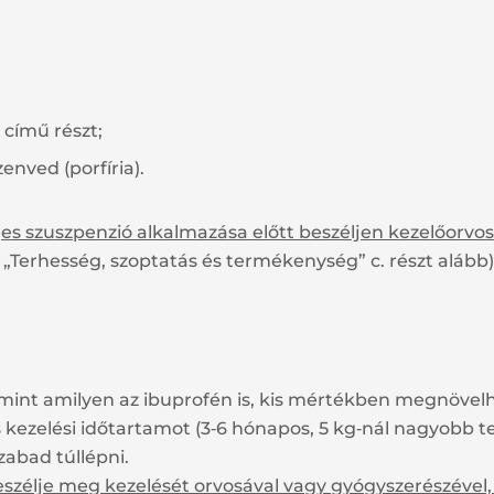
 című részt;
nved (porfíria).
eges szuszpenzió alkalmazása előtt beszéljen kezelőorvo
 „Terhesség, szoptatás és termékenység” c. részt alább)
mint amilyen az ibuprofén is, kis mértékben megnövelh
kezelési időtartamot (3‑6 hónapos, 5 kg‑nál nagyobb t
abad túllépni.
eszélje meg kezelését orvosával vagy gyógyszerészével,