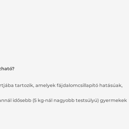
zható?
tjába tartozik, amelyek fájdalomcsillapító hatásúak,
 annál idősebb (5 kg‑nál nagyobb testsúlyú) gyermekek