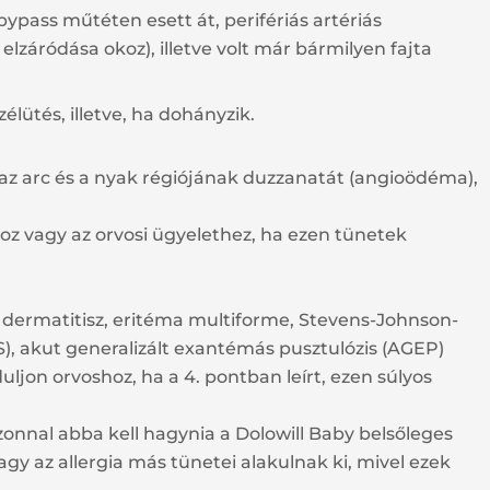
bypass műtéten esett át, perifériás artériás
lzáródása okoz), illetve volt már bármilyen fajta
lütés, illetve, ha dohányzik.
, az arc és a nyak régiójának duzzanatát (angioödéma),
oz vagy az orvosi ügyelethez, ha ezen tünetek
v dermatitisz, eritéma multiforme, Stevens-Johnson-
S), akut generalizált exantémás pusztulózis (AGEP)
ljon orvoshoz, ha a 4. pontban leírt, ezen súlyos
onnal abba kell hagynia a Dolowill Baby belsőleges
agy az allergia más tünetei alakulnak ki, mivel ezek