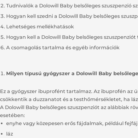
Tudnivalók a Dolowill Baby belsőleges szuszpenzió sz
Hogyan kell szedni a Dolowill Baby belsőleges szusz
Lehetséges mellékhatások
Hogyan kell a Dolowill Baby belsőleges szuszpenziót 
A csomagolás tartalma és egyéb információk
Milyen típusú gyógyszer a Dolowill Baby belsőleg
Ez a gyógyszer ibuprofént tartalmaz. Az ibuprofén az 
csökkentik a duzzanatot és a testhőmérsékletet, ha láz
A Dolowill Baby belsőleges szuszpenziót az alábbiak r
esetében:
enyhe vagy közepesen erős fájdalmak, például fejfáj
láz