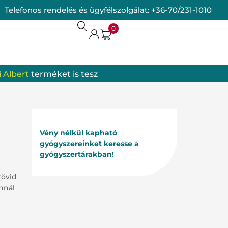
Telefonos rendelés és ügyfélszolgálat:
+36-70/231-1010
0
 Albert
terméket is tesz
termékek
omrendszer
Vény nélkül kapható
gyógyszereinket keresse a
gyógyszertárakban!
rövid
nnál