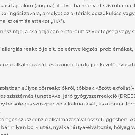
asi fájdalom (angina), illetve, ha már volt szívrohama, 
eringési zavara, amelyet az artériák beszűkülése vagy e
ns iszkémiás attakot „TIA”).
zintje, a családjában előfordult szívbetegség vagy szé
llergiás reakció jeleit, beleértve légzési problémákat
enzió alkalmazását, és azonnal forduljon kezelőorvosáh
solatban súlyos bőrreakciókról, többek között exfoliatí
al és szisztémás tünetekkel járó gyógyszerreakció (DRES
y belsőleges szuszpenzió alkalmazását, és azonnal fordu
.
lsőleges szuszpenzió alkalmazásával összefüggésben. Az
 bármilyen bőrkiütés, nyálkahártya-elváltozás, hólyag v