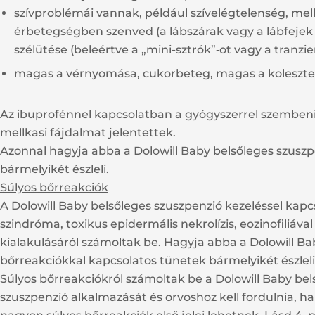
szívproblémái vannak, például szívelégtelenség, mellk
érbetegségben szenved (a lábszárak vagy a lábfejek k
szélütése (beleértve a „mini-sztrók”‑ot vagy a tranzie
magas a vérnyomása, cukorbeteg, magas a koleszterins
Az ibuprofénnel kapcsolatban a gyógyszerrel szembeni a
mellkasi fájdalmat jelentettek.
Azonnal hagyja abba a Dolowill Baby belsőleges szuszp
bármelyikét észleli.
Súlyos bőrreakciók
A Dolowill Baby belsőleges szuszpenzió kezeléssel kapc
szindróma, toxikus epidermális nekrolízis, eozinofiliáv
kialakulásáról számoltak be. Hagyja abba a Dolowill Bab
bőrreakciókkal kapcsolatos tünetek bármelyikét észleli
Súlyos bőrreakciókról számoltak be a Dolowill Baby be
szuszpenzió alkalmazását és orvoshoz kell fordulnia, ha