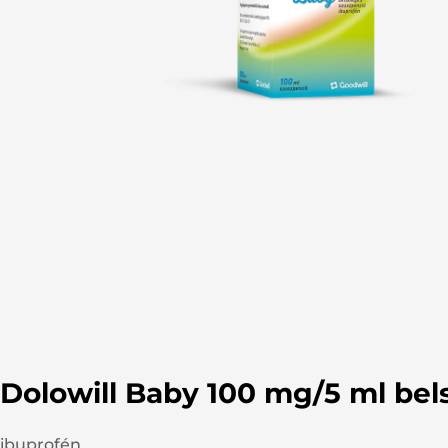
Tes
Pa
Vé
Dolowill Baby 100 mg/5 ml bel
ibuprofén