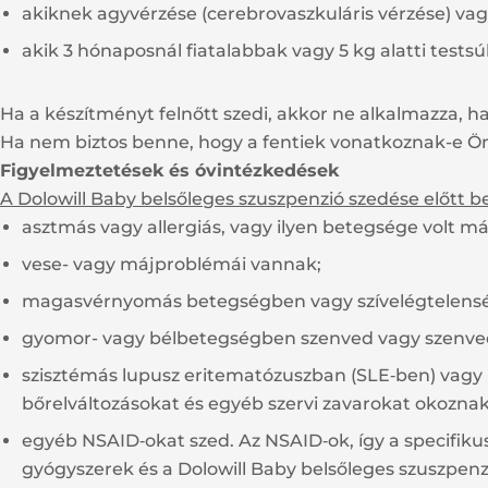
akiknek agyvérzése (cerebrovaszkuláris vérzése) vag
akik 3 hónaposnál fiatalabbak vagy 5 kg alatti testsú
Ha a készítményt felnőtt szedi, akkor ne alkalmazza, h
Ha nem biztos benne, hogy a fentiek vonatkoznak-e Ön
Figyelmeztetések és óvintézkedések
A Dolowill Baby belsőleges szuszpenzió szedése előtt 
asztmás vagy allergiás, vagy ilyen betegsége volt má
vese- vagy májproblémái vannak;
magasvérnyomás betegségben vagy szívelégtelensé
gyomor- vagy bélbetegségben szenved vagy szenvede
szisztémás lupusz eritematózuszban (SLE‑ben) vagy 
bőrelváltozásokat és egyéb szervi zavarokat okoznak
egyéb NSAID‑okat szed. Az NSAID‑ok, így a specifiku
gyógyszerek és a Dolowill Baby belsőleges szuszpenzi