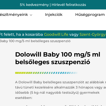
5% kedvezmény | Hírlevél feliratkozás
észítményeink
Injekciók
Hűségprogram
i egészség
Férfi egészség
Ft felett, ha a kosarába
Goodwill Life
vagy
Szent-Györgyi
omagok
Szent-Györgyi Albert 
 Baby 100 mg/5 ml belsőleges szuszpenzió
munrendszer
Porcerősítő, csont-, iz
Dolowill Baby 100 mg/5 ml
zgásszervi termékek
Szem, Látás
belsőleges szuszpenzió
gzés
Hallás
batervezés
Gyerekeknek
A Dolowill Baby belsőleges szuszpenziót az alábbiak 
távú tüneti kezelésére alkalmazzák 3 hónapos vagy a
ellemi frissesség és egyensúly
idősebb (5 kg‑nál nagyobb testsúlyú) gyermekek
Emésztőrendszer
esetében:
odwill Life termékek
Vérkeringés