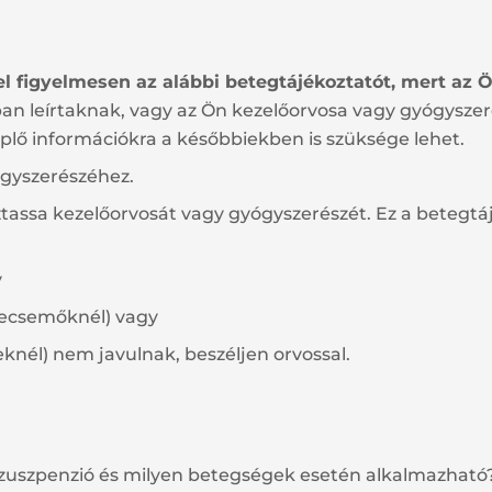
 el figyelmesen az alábbi betegtájékoztatót, mert az
an leírtaknak, vagy az Ön kezelőorvosa vagy gyógyszer
plő információkra a későbbiekben is szüksége lehet.
ógyszerészéhez.
ztassa kezelőorvosát vagy gyógyszerészét. Ez a betegtá
y
csecsemőknél) vagy
nél) nem javulnak, beszéljen orvossal.
 szuszpenzió és milyen betegségek esetén alkalmazható