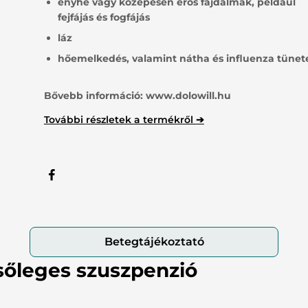
enyhe vagy közepesen erős fájdalmak, például
fejfájás és fogfájás
tsúlykontroll
Haj, bőr, köröm
láz
jzsmirigy
Speciális támogatás
hőemelkedés, valamint nátha és influenza tünete
ny nélkül kapható gyógyszerek
Bővebb információ:
www.dolowill.hu
További részletek a termékről ➔
Betegtájékoztató
sőleges szuszpenzió