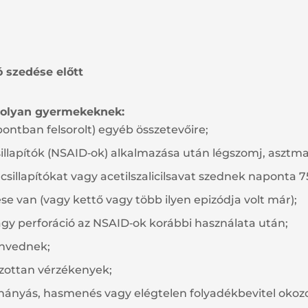
 szedése előtt
 olyan gyermekeknek:
pontban felsorolt) egyéb összetevőire;
illapítók (NSAID‑ok) alkalmazása után légszomj, asztma,
illapítókat vagy acetilszalicilsavat szednek naponta 7
van (vagy kettő vagy több ilyen epizódja volt már);
agy perforáció az NSAID‑ok korábbi használata után;
envednek;
zottan vérzékenyek;
hányás, hasmenés vagy elégtelen folyadékbevitel okozo