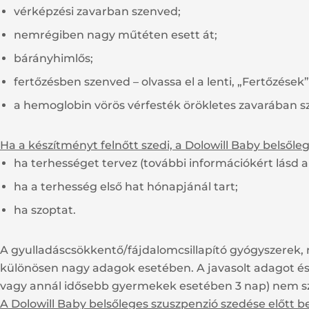
vérképzési zavarban szenved;
nemrégiben nagy műtéten esett át;
bárányhimlős;
fertőzésben szenved – olvassa el a lenti, „Fertőzések”
a hemoglobin vörös vérfesték örökletes zavarában sze
Ha a készítményt felnőtt szedi, a Dolowill Baby belsől
ha terhességet tervez (további információkért lásd a
ha a terhesség első hat hónapjánál tart;
ha szoptat.
A gyulladáscsökkentő/fájdalomcsillapító gyógyszerek, 
különösen nagy adagok esetében. A javasolt adagot és 
vagy annál idősebb gyermekek esetében 3 nap) nem sz
A Dolowill Baby belsőleges szuszpenzió szedése előtt b