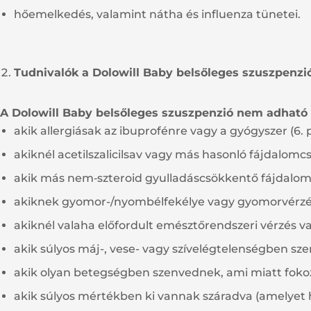
hőemelkedés, valamint nátha és influenza tünetei.
Tudnivalók a Dolowill Baby belsőleges szuszpenzió
A Dolowill Baby belsőleges szuszpenzió nem adható
akik allergiásak az ibuprofénre vagy a gyógyszer (6. 
akiknél acetilszalicilsav vagy más hasonló fájdalomcs
akik más nem‑szteroid gyulladáscsökkentő fájdalomcs
akiknek gyomor-/nyombélfekélye vagy gyomorvérzése 
akiknél valaha előfordult emésztőrendszeri vérzés v
akik súlyos máj-, vese- vagy szívelégtelenségben sz
akik olyan betegségben szenvednek, ami miatt foko
akik súlyos mértékben ki vannak száradva (amelyet 