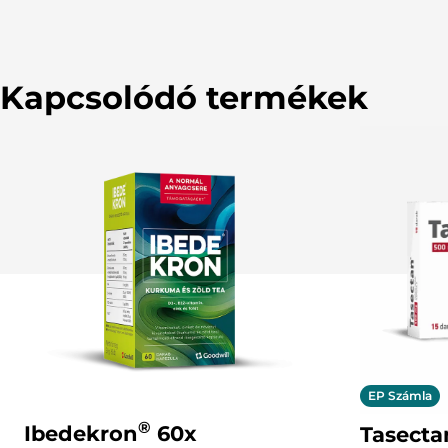
Kapcsolódó termékek
EP Számla
®
Ibedekron
60x
Tasect