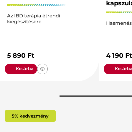
kapszul
Az IBD terápia étrendi
kiegészítésére
Hasmenés 
5 890
Ft
4 190
F
Kosárba
Kosárb
5% kedvezmény