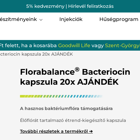
5% kedvezmény | Hírlevél feliratkozás
észítményeink
Injekciók
Hűségprogram
i egészség
Férfi egészség
Ft felett, ha a kosarába
Goodwill Life
vagy
Szent-Györgyi
omagok
Szent-Györgyi Albert 
cteriocin kapszula 20x AJÁNDÉK
munrendszer
Porcerősítő, csont-, iz
®
Florabalance
Bacteriocin
zgásszervi termékek
Szem, Látás
kapszula 20x AJÁNDÉK
gzés
Hallás
batervezés
Gyerekeknek
A hasznos baktériumflóra támogatására
Élőflórát tartalmazó étrend-kiegészítő kapszula
ellemi frissesség és egyensúly
Emésztőrendszer
További részletek a termékről ➔
odwill Life termékek
Vérkeringés