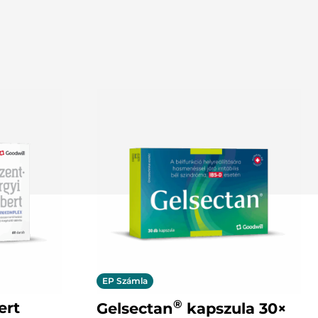
EP Számla
®
ert
Gelsectan
kapszula 30×