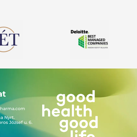
at
pharma.com
a Nyrt.
os József u. 6.