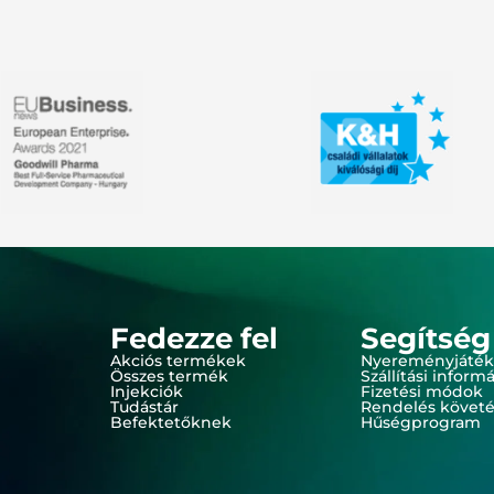
Fedezze fel
Segítség
Akciós termékek
Nyereményjáték
Összes termék
Szállítási inform
Injekciók
Fizetési módok
Tudástár
Rendelés követ
Befektetőknek
Hűségprogram