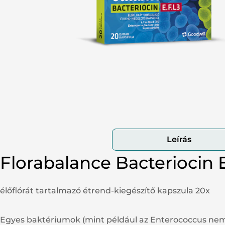
Tes
Pa
Vé
Leírás
Florabalance Bacteriocin E
élőflórát tartalmazó étrend-kiegészítő kapszula 20x
Egyes baktériumok (mint például az Enterococcus nemz