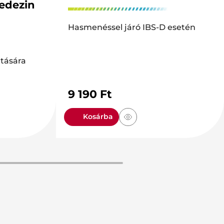
edezin
Hasmenéssel járó IBS-D esetén
tására
9 190
Ft
Kosárba