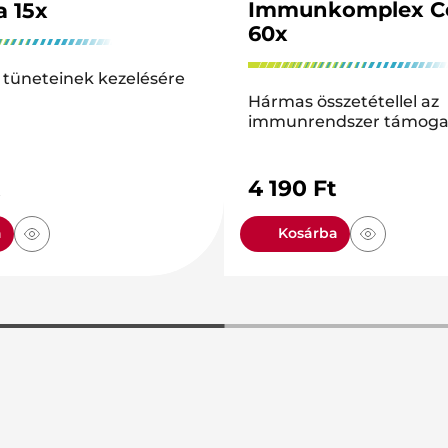
Immunkomplex C
a 15x
60x
tüneteinek kezelésére
Hármas összetétellel az
immunrendszer támoga
t
4 190
Ft
a
Kosárba