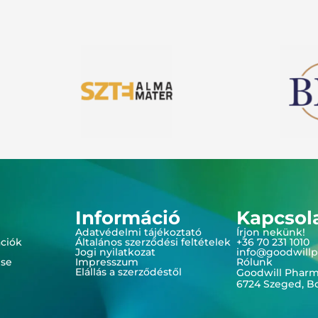
Információ
Kapcsol
Adatvédelmi tájékoztató
Írjon nekünk!
ációk
Általános szerződési feltételek
+36 70 231 1010
Jogi nyilatkozat
info@goodwill
ése
Impresszum
Rólunk
Elállás a szerződéstől
Goodwill Pharm
6724 Szeged, Bor