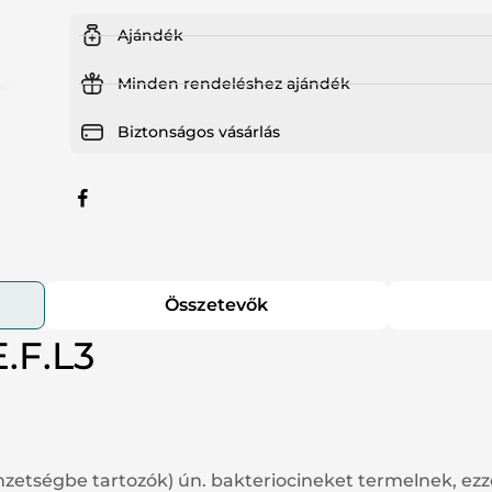
Ajándék
tsúlykontroll
Haj, bőr, köröm
Minden rendeléshez ajándék
jzsmirigy
Speciális támogatás
Biztonságos vásárlás
ny nélkül kapható gyógyszerek
Összetevők
.F.L3
etségbe tartozók) ún. bakteriocineket termelnek, ezz