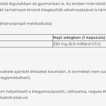
lső légutakban és gyomorban is. Az emberi mikrobiót
át tartalmazó étrend-kiegészítők alkalmazásával is tá
idroxipropil-metilcellulóz)
Napi adagban (1 kapszula)
230 mg (6,9 milliárd CFU)
vétele ajánlott étkezést követően. A terméket nem szab
 megismételhető.
m helyettesíti a kiegyensúlyozott, változatos, vegyes 
kektől elzárva!