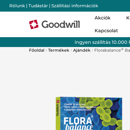
Rólunk
|
Tudástár
|
Szállítási információk
Akciók
K
Kapcsolat
Nő
Ingyen szállítás 10.000 
Cs
®
Főoldal
Termékek
Ajándék
Florabalance
Ba
/
/
/
Im
Mo
Lé
Ba
Sz
Go