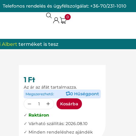
Telefonos rendelés és ügyfélszolgálat:
+36-70/231-1010
0
 Albert
terméket is tesz
termékek
omrendszer
1
Ft
Az ár az áfát tartalmazza.
0 Hűségpont
Megszerezhető:
Kosárba
✓
Raktáron
✓ Várható szállítás: 2026.08.10
✓ Minden rendeléshez ajándék