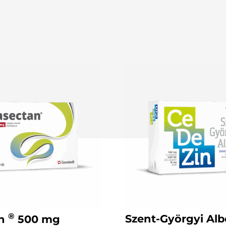
®
Szent-Györgyi Alb
an
500 mg