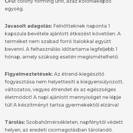
CFU:
colony forming unit, azaz kolóniaképző
egység.
Javasolt adagolás:
Felnőtteknek naponta 1
kapszula bevétele ajánlott étkezést követően. A
terméket nem szabad forró italokkal együtt
bevenni. A felhasználás időtartama legfeljebb 1
hónap, amely szükség esetén megismételhető.
Figyelmeztetések:
Az étrend-kiegészítő
fogyasztása nem helyettesíti a kiegyensúlyozott,
változatos, vegyes étrendet és az egészséges
életmódot! A napi ajánlott mennyiséget ne lépje
túl! A készítményt tartsa gyermekektől elzárva!
Tárolás:
Szobahőmérsékleten, napfénytől védett
helyen, az eredeti csomagolásban tárolandó.