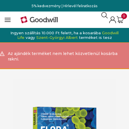
5% kedvezmény | Hírlevél feliratkozás
0
Ingyen szállítás 10.000 Ft felett, ha a kosarába
Goodwill
Life
vagy
Szent-Györgyi Albert
terméket is tesz
Az ajándék terméket nem lehet közvetlenül kosárba
rakni.