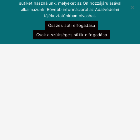
sütiket használunk, melyeket az Ön hozzájárulásával
alkalmazunk. Bővebb információról az Adatvédelmi
tájékoztatónkban olvashat.
Összes süti elfogadása
Csak a szükséges sütik elfogadása
Fedezze fel
Akciós termékek
Összes termék