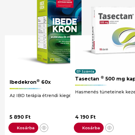
EP Számla
®
Tasectan
500 mg kap
®
Ibedekron
60x
Hasmenés tüneteinek keze
Az IBD terápia étrendi kiegészítésére
5 890
Ft
4 190
Ft
Kosárba
Kosárba