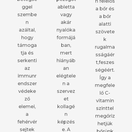
n felelős
ggel
abletta
a bőr és
szembe
vagy
a bőr
n
akár
alatti
azáltal,
nyalóka
szövete
hogy
formájá
k
támoga
ban,
rugalma
tja és
mert
sságáér
serkenti
hiányáb
t,feszes
az
an
ségéért.
immunr
elégtele
Így a
endszer
n a
megfele
védeke
szervez
lő C-
ző
et
vitamin
elemei,
kollagé
szinttel
a
n
megőriz
fehérvér
képzés
hetjük
sejtek
e. A
bőrünk