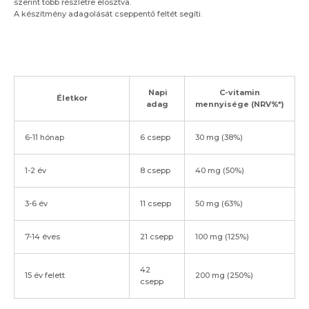
szerint több részletre elosztva.
A készítmény adagolását cseppentő feltét segíti.
Napi
C-vitamin
Életkor
adag
mennyisége
(NRV%*)
6-11 hónap
6 csepp
30 mg (38%)
1-2 év
8 csepp
40 mg (50%)
3-6 év
11 csepp
50 mg (63%)
7-14 éves
21 csepp
100 mg (125%)
42
15 év felett
200 mg (250%)
csepp