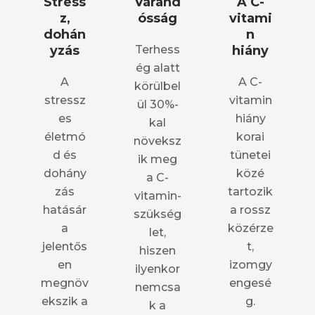
Stress
Várand
A C-
z,
ósság
vitami
dohán
n
yzás
Terhess
hiány
ég alatt
A
A C-
körülbel
stressz
vitamin
ül 30%-
es
hiány
kal
életmó
korai
növeksz
d és
tünetei
ik meg
dohány
közé
a C-
zás
tartozik
vitamin-
hatásár
a rossz
szükség
a
közérze
let,
jelentős
t,
hiszen
en
izomgy
ilyenkor
megnöv
engesé
nemcsa
ekszik a
g.
k a