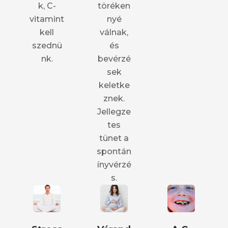
k, C-
töréken
vitamint
nyé
kell
válnak,
szednü
és
nk.
bevérzé
sek
keletke
znek.
Jellegze
tes
tünet a
spontán
ínyvérzé
s.