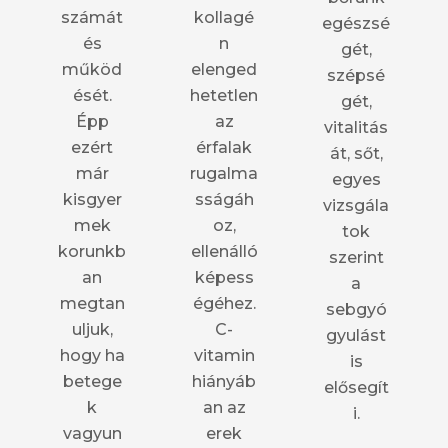
számát
kollagé
egészsé
és
n
gét,
működ
elenged
szépsé
ését.
hetetlen
gét,
Épp
az
vitalitás
ezért
érfalak
át, sőt,
már
rugalma
egyes
kisgyer
sságáh
vizsgála
mek
oz,
tok
korunkb
ellenálló
szerint
an
képess
a
megtan
égéhez.
sebgyó
uljuk,
C-
gyulást
hogy ha
vitamin
is
betege
hiányáb
elősegít
k
an az
i.
vagyun
erek