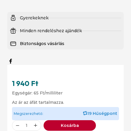
Gyerekeknek
Minden rendeléshez ajándék
Biztonságos vásárlás
1 940
Ft
Egységár:
65
Ft
/milliliter
Az ár az áfát tartalmazza.
19 Hűségpont
Megszerezhető:
Kosárba