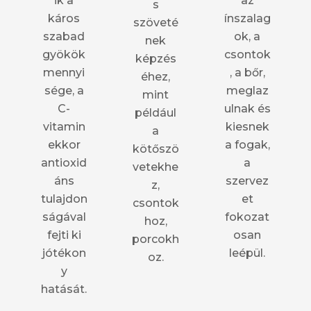
ik a
az
s
káros
ínszalag
szöveté
szabad
ok, a
nek
gyökök
csontok
képzés
mennyi
, a bőr,
éhez,
sége, a
meglaz
mint
C-
ulnak és
például
vitamin
kiesnek
a
ekkor
a fogak,
kötőszö
antioxid
a
vetekhe
áns
szervez
z,
tulajdon
et
csontok
ságával
fokozat
hoz,
fejti ki
osan
porcokh
jótékon
leépül.
oz.
y
hatását.