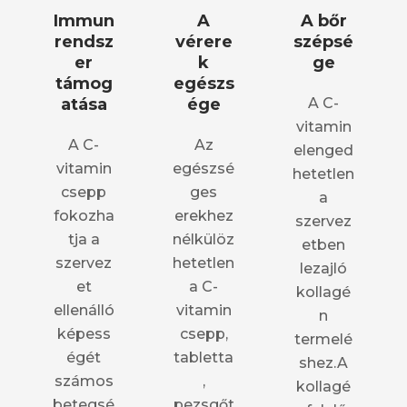
Immun
A
A bőr
rendsz
vérere
szépsé
er
k
ge
támog
egészs
atása
ége
A C-
vitamin
A C-
Az
elenged
vitamin
egészsé
hetetlen
csepp
ges
a
fokozha
erekhez
szervez
tja a
nélkülöz
etben
szervez
hetetlen
lezajló
et
a C-
kollagé
ellenálló
vitamin
n
képess
csepp,
termelé
égét
tabletta
shez.A
számos
,
kollagé
betegsé
pezsgőt