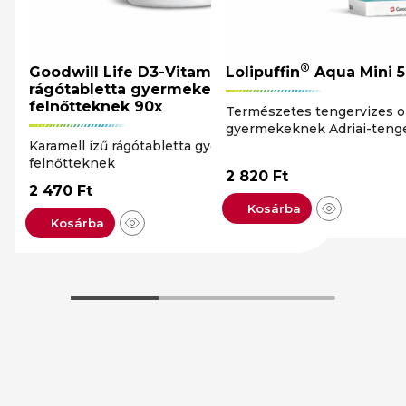
®
Goodwill Life D3-Vitamin 1000NE
Lolipuffin
Aqua Mini 5
rágótabletta gyermekeknek és
felnőtteknek 90x
Természetes tengervizes o
gyermekeknek Adriai-tenge
Karamell ízű rágótabletta gyermekeknek és
felnőtteknek
2 820
Ft
2 470
Ft
Kosárba
Kosárba