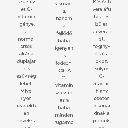
szervez
Később
kismam
et C-
véraláfu
a,
vitamin
tást és
hanem
igénye,
ízületi
a
a
bevérzé
fejlődő
normál
st,
baba
érték
fogínyv
igényeit
akár a
érzést
is
duplájár
okoz.
fedezni
a is
Súlyos
kell. A
szükség
C-
C-
lehet.
vitamin-
vitamin
Mivel
hiány
szükség
ilyen
esetén
es a
esetekb
elsorva
baba
en
dnak a
minden
növeksz
porcok,
rugalma