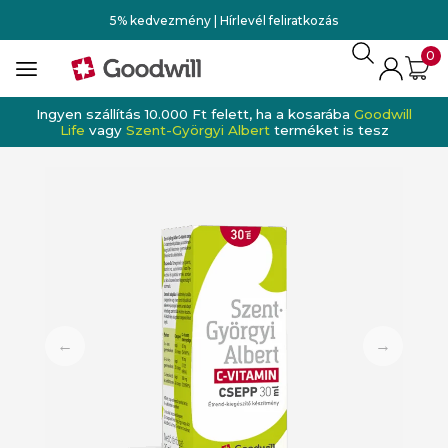
5% kedvezmény | Hírlevél feliratkozás
0
Ingyen szállítás 10.000 Ft felett, ha a kosarába
Goodwill
Life
vagy
Szent-Györgyi Albert
terméket is tesz