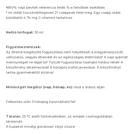
NRV%: napi beviteli referencia érték %-a felnőttek esetében
1 ml oldat hozzávetőlegesen 21 cseppnek felel meg. Egy csepp oldat
körülbelül 4,74 mg C-vitamint tartalmaz.
Nettó térfogat:
30 ml
Figyelmeztetések:
Az étrend-kiegészítő fogyasztása nem helyettesíti a kiegyensúlyozott,
változatos, vegyes étrendet és az egészséges életmódot! A napi ajánlott
mennyiséget ne lépje túl! Túlzott fogyasztása hashajtó hatású lehet! A
készítmény alkalmazását 6 hónapos kortól javasoljuk. A készítményt
tartsa gyermekektől elzárva!
Minőségét megőrzi (nap, hónap, év):
lásd a doboz alján.
Felbontás után 3 hónapig használható fel!
Tárolás:
25 °C alatti hőmérsékleten, az eredeti csomagolásban
tárolandó.
A kupakot mindig gondosan zárja vissza!