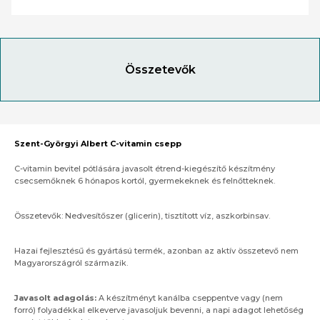
Összetevők
Szent-Györgyi Albert C-vitamin csepp
C-vitamin bevitel pótlására javasolt étrend-kiegészítő készítmény
csecsemőknek 6 hónapos kortól, gyermekeknek és felnőtteknek.
Összetevők: Nedvesítőszer (glicerin), tisztított víz, aszkorbinsav.
Hazai fejlesztésű és gyártású termék, azonban az aktív összetevő nem
Magyarországról származik.
Javasolt adagolás:
A készítményt kanálba cseppentve vagy (nem
forró) folyadékkal elkeverve javasoljuk bevenni, a napi adagot lehetőség